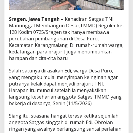
a
-
c
Sragen, Jawa Tengah –
Kehadiran Satgas TNI
i
t
Manunggal Membangun Desa (TMMD) Reguler ke-
a
128 Kodim 0725/Sragen tak hanya membawa
S
perubahan pembangunan di Desa Puro,
a
Kecamatan Karangmalang. Di rumah-rumah warga,
n
kedatangan para prajurit juga menumbuhkan
g
A
harapan dan cita-cita baru.
n
a
Salah satunya dirasakan Edi, warga Desa Puro,
k
yang mengaku mulai menyimpan keinginan agar
p
putranya kelak dapat menjadi prajurit TNI.
a
d
Harapan itu muncul setelah ia menyaksikan
a
langsung keseharian anggota Satgas TMMD yang
S
bekerja di desanya, Senin (11/5/2026).
e
r
Siang itu, suasana hangat terasa ketika sejumlah
a
g
anggota Satgas singgah di rumah Edi. Obrolan
a
ringan yang awalnya berlangsung santai perlahan
m