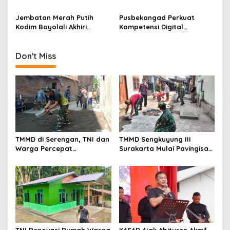
Harus Tuntas Tepat Waktu
Pembangunan Saluran Air
o
Dikebut
Jembatan Merah Putih
Pusbekangad Perkuat
n
Kodim Boyolali Akhiri
Kompetensi Digital
Penantian Warga
Personel Penerangan
Gumukrejo
Don't Miss
TMMD di Serengan, TNI dan
TMMD Sengkuyung III
Warga Percepat
Surakarta Mulai Pavingisasi
Pembangunan Kampung
Jalan 97 Meter
TNI Renovasi Rumah Warga
KASAD Ajak Abituren Akmil