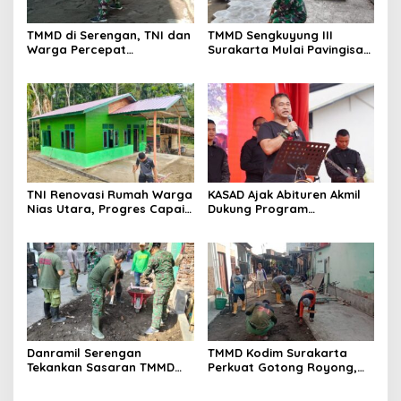
TMMD di Serengan, TNI dan
TMMD Sengkuyung III
Warga Percepat
Surakarta Mulai Pavingisasi
Pembangunan Kampung
Jalan 97 Meter
TNI Renovasi Rumah Warga
KASAD Ajak Abituren Akmil
Nias Utara, Progres Capai
Dukung Program
97%
Pemerintah
Danramil Serengan
TMMD Kodim Surakarta
Tekankan Sasaran TMMD
Perkuat Gotong Royong,
Harus Tuntas Tepat Waktu
Pembangunan Saluran Air
Dikebut