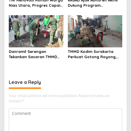
Nias Utara, Progres Capai
Dukung Program
97%
Pemerintah
Danramil Serengan
TMMD Kodim Surakarta
Tekankan Sasaran TMMD
Perkuat Gotong Royong,
Harus Tuntas Tepat Waktu
Pembangunan Saluran Air
Dikebut
Leave a Reply
Your email address will not be published.
Required fields are
marked
*