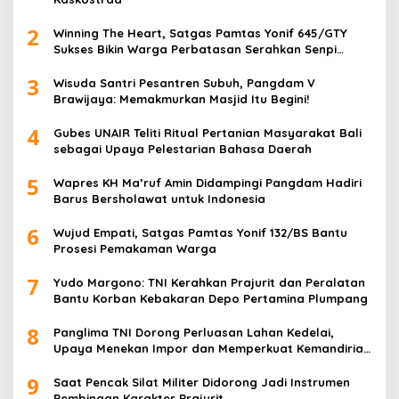
2
Winning The Heart, Satgas Pamtas Yonif 645/GTY
Sukses Bikin Warga Perbatasan Serahkan Senpi
Rakitan
3
Wisuda Santri Pesantren Subuh, Pangdam V
Brawijaya: Memakmurkan Masjid Itu Begini!
4
Gubes UNAIR Teliti Ritual Pertanian Masyarakat Bali
sebagai Upaya Pelestarian Bahasa Daerah
5
Wapres KH Ma’ruf Amin Didampingi Pangdam Hadiri
Barus Bersholawat untuk Indonesia
6
Wujud Empati, Satgas Pamtas Yonif 132/BS Bantu
Prosesi Pemakaman Warga
7
Yudo Margono: TNI Kerahkan Prajurit dan Peralatan
Bantu Korban Kebakaran Depo Pertamina Plumpang
8
Panglima TNI Dorong Perluasan Lahan Kedelai,
Upaya Menekan Impor dan Memperkuat Kemandirian
Pangan
9
Saat Pencak Silat Militer Didorong Jadi Instrumen
Pembinaan Karakter Prajurit