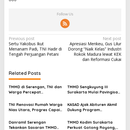
Follow Us
P
Previous post
Next post
Sertu Yakobus Ikut
Apresiasi Menkeu, Gus Lilur
o
Menanam Padi, TNI Hadir di
Dorong “Naik Kelas” Industri
s
Tengah Perjuangan Petani
Rokok Madura lewat KEK
dan Reformasi Cukai
t
n
Related Posts
a
v
TMMD di Serengan, TNI dan
TMMD Sengkuyung III
Warga Percepat
Surakarta Mulai Pavingisasi
i
Pembangunan Kampung
Jalan 97 Meter
g
TNI Renovasi Rumah Warga
KASAD Ajak Abituren Akmil
Nias Utara, Progres Capai
Dukung Program
a
97%
Pemerintah
t
Danramil Serengan
TMMD Kodim Surakarta
i
Tekankan Sasaran TMMD
Perkuat Gotong Royong,