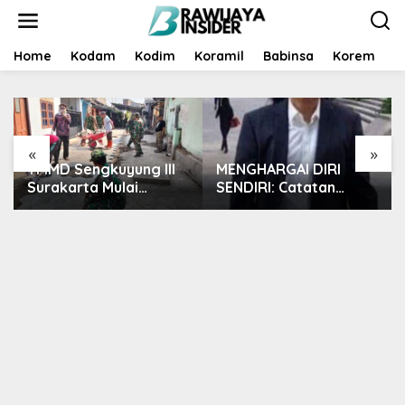
S
k
i
p
Home
Kodam
Kodim
Koramil
Babinsa
Korem
B
t
o
c
o
n
«
»
t
TMMD Sengkuyung III
MENGHARGAI DIRI
e
n
Surakarta Mulai
SENDIRI: Catatan
t
Pavingisasi Jalan 97
Subuh dari Bentangan
Meter
Tambang Tanah Jawa