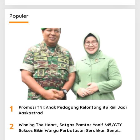
a
r
c
Populer
h
f
o
r
:
1
Promosi TNI: Anak Pedagang Kelontong itu Kini Jadi
Kaskostrad
2
Winning The Heart, Satgas Pamtas Yonif 645/GTY
Sukses Bikin Warga Perbatasan Serahkan Senpi
Rakitan