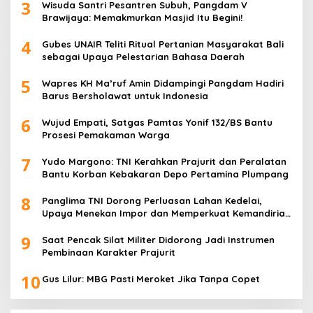
3
Wisuda Santri Pesantren Subuh, Pangdam V
Brawijaya: Memakmurkan Masjid Itu Begini!
4
Gubes UNAIR Teliti Ritual Pertanian Masyarakat Bali
sebagai Upaya Pelestarian Bahasa Daerah
5
Wapres KH Ma’ruf Amin Didampingi Pangdam Hadiri
Barus Bersholawat untuk Indonesia
6
Wujud Empati, Satgas Pamtas Yonif 132/BS Bantu
Prosesi Pemakaman Warga
7
Yudo Margono: TNI Kerahkan Prajurit dan Peralatan
Bantu Korban Kebakaran Depo Pertamina Plumpang
8
Panglima TNI Dorong Perluasan Lahan Kedelai,
Upaya Menekan Impor dan Memperkuat Kemandirian
Pangan
9
Saat Pencak Silat Militer Didorong Jadi Instrumen
Pembinaan Karakter Prajurit
10
Gus Lilur: MBG Pasti Meroket Jika Tanpa Copet