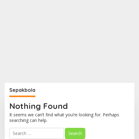
Sepakbola
Nothing Found
It seems we can’t find what you’re looking for. Perhaps
searching can help.
S
e