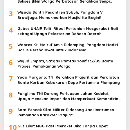
Sukses Bikin Warga Perbatasan Serahkan Senpi
Rakitan
3
Wisuda Santri Pesantren Subuh, Pangdam V
Brawijaya: Memakmurkan Masjid Itu Begini!
4
Gubes UNAIR Teliti Ritual Pertanian Masyarakat Bali
sebagai Upaya Pelestarian Bahasa Daerah
5
Wapres KH Ma’ruf Amin Didampingi Pangdam Hadiri
Barus Bersholawat untuk Indonesia
6
Wujud Empati, Satgas Pamtas Yonif 132/BS Bantu
Prosesi Pemakaman Warga
7
Yudo Margono: TNI Kerahkan Prajurit dan Peralatan
Bantu Korban Kebakaran Depo Pertamina Plumpang
8
Panglima TNI Dorong Perluasan Lahan Kedelai,
Upaya Menekan Impor dan Memperkuat Kemandirian
Pangan
9
Saat Pencak Silat Militer Didorong Jadi Instrumen
Pembinaan Karakter Prajurit
10
Gus Lilur: MBG Pasti Meroket Jika Tanpa Copet