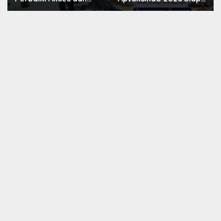
Saluran Air, Warga
Digelar, Peserta Dari
Gotong Royong
15 Provinsi Akan Hadir