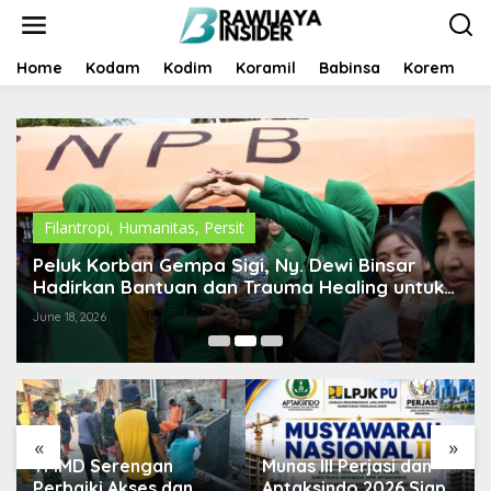
S
k
i
p
Home
Kodam
Kodim
Koramil
Babinsa
Korem
B
t
o
c
o
n
t
e
n
Filantropi
,
Humanitas
,
Persit
t
Peluk Korban Gempa Sigi, Ny. Dewi Binsar
Hadirkan Bantuan dan Trauma Healing untuk
Anak-Anak
June 18, 2026
«
»
TMMD Serengan
Munas III Perjasi dan
Perbaiki Akses dan
Aptaksindo 2026 Siap