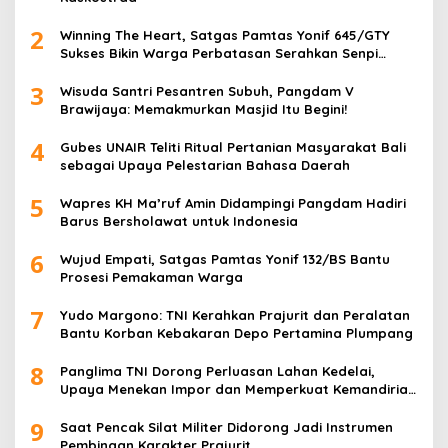
2
Winning The Heart, Satgas Pamtas Yonif 645/GTY
Sukses Bikin Warga Perbatasan Serahkan Senpi
Rakitan
3
Wisuda Santri Pesantren Subuh, Pangdam V
Brawijaya: Memakmurkan Masjid Itu Begini!
4
Gubes UNAIR Teliti Ritual Pertanian Masyarakat Bali
sebagai Upaya Pelestarian Bahasa Daerah
5
Wapres KH Ma’ruf Amin Didampingi Pangdam Hadiri
Barus Bersholawat untuk Indonesia
6
Wujud Empati, Satgas Pamtas Yonif 132/BS Bantu
Prosesi Pemakaman Warga
7
Yudo Margono: TNI Kerahkan Prajurit dan Peralatan
Bantu Korban Kebakaran Depo Pertamina Plumpang
8
Panglima TNI Dorong Perluasan Lahan Kedelai,
Upaya Menekan Impor dan Memperkuat Kemandirian
Pangan
9
Saat Pencak Silat Militer Didorong Jadi Instrumen
Pembinaan Karakter Prajurit