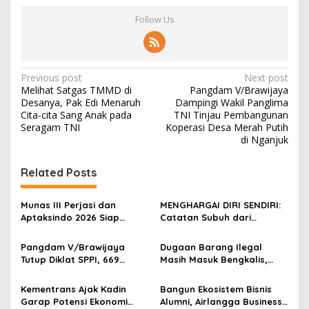
Follow Us
P
Previous post
Next post
Melihat Satgas TMMD di
Pangdam V/Brawijaya
o
Desanya, Pak Edi Menaruh
Dampingi Wakil Panglima
s
Cita-cita Sang Anak pada
TNI Tinjau Pembangunan
Seragam TNI
Koperasi Desa Merah Putih
t
di Nganjuk
n
Related Posts
a
v
Munas III Perjasi dan
MENGHARGAI DIRI SENDIRI:
i
Aptaksindo 2026 Siap
Catatan Subuh dari
g
Digelar, Peserta Dari 15
Bentangan Tambang Tanah
Provinsi Akan Hadir
Jawa
Pangdam V/Brawijaya
Dugaan Barang Ilegal
a
Tutup Diklat SPPI, 669
Masih Masuk Bengkalis,
t
Sarjana Siap Jadi Motor
Desakan Perketat
Penggerak Ekonomi Desa
Pengawasan Menguat
i
Kementrans Ajak Kadin
Bangun Ekosistem Bisnis
Garap Potensi Ekonomi
Alumni, Airlangga Business