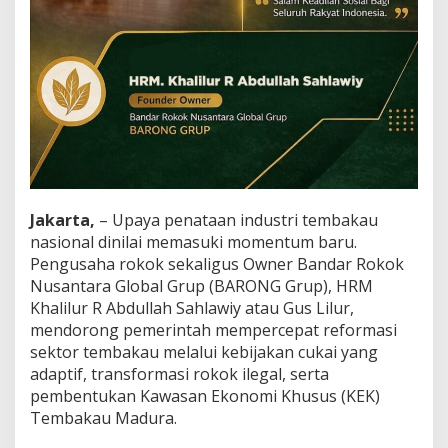
d
a
n
R
e
f
o
r
m
a
s
i
Jakarta,
– Upaya penataan industri tembakau
C
nasional dinilai memasuki momentum baru.
u
Pengusaha rokok sekaligus Owner Bandar Rokok
k
a
Nusantara Global Grup (BARONG Grup), HRM
i
Khalilur R Abdullah Sahlawiy atau Gus Lilur,
mendorong pemerintah mempercepat reformasi
sektor tembakau melalui kebijakan cukai yang
adaptif, transformasi rokok ilegal, serta
pembentukan Kawasan Ekonomi Khusus (KEK)
Tembakau Madura.