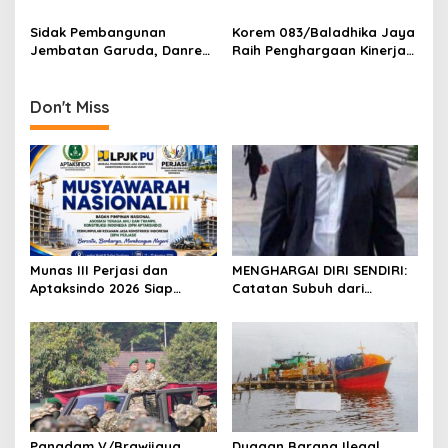
o
Kawasan Transmigrasi
Community Gelar
n
Sarasehan Nasional di
Sidak Pembangunan
Korem 083/Baladhika Jaya
Surabaya
Jembatan Garuda, Danrem
Raih Penghargaan Kinerja
Untoro Pastikan Program
Anggaran Terbaik
Strategis Berjalan Sesuai
Target
Don't Miss
Munas III Perjasi dan
MENGHARGAI DIRI SENDIRI:
Aptaksindo 2026 Siap
Catatan Subuh dari
Digelar, Peserta Dari 15
Bentangan Tambang Tanah
Provinsi Akan Hadir
Jawa
Pangdam V/Brawijaya
Dugaan Barang Ilegal