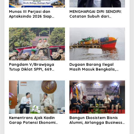
Munas III Perjasi dan
MENGHARGAI DIRI SENDIRI:
Aptaksindo 2026 Siap
Catatan Subuh dari
Digelar, Peserta Dari 15
Bentangan Tambang Tanah
Provinsi Akan Hadir
Jawa
Pangdam V/Brawijaya
Dugaan Barang Ilegal
Tutup Diklat SPPI, 669
Masih Masuk Bengkalis,
Sarjana Siap Jadi Motor
Desakan Perketat
Penggerak Ekonomi Desa
Pengawasan Menguat
Kementrans Ajak Kadin
Bangun Ekosistem Bisnis
Garap Potensi Ekonomi
Alumni, Airlangga Business
Kawasan Transmigrasi
Community Gelar
Sarasehan Nasional di