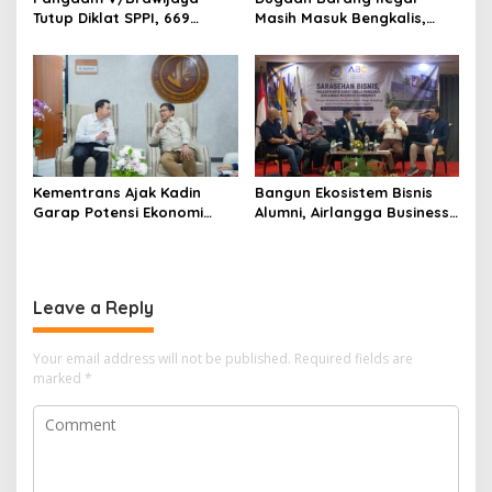
Tutup Diklat SPPI, 669
Masih Masuk Bengkalis,
Sarjana Siap Jadi Motor
Desakan Perketat
Penggerak Ekonomi Desa
Pengawasan Menguat
Kementrans Ajak Kadin
Bangun Ekosistem Bisnis
Garap Potensi Ekonomi
Alumni, Airlangga Business
Kawasan Transmigrasi
Community Gelar
Sarasehan Nasional di
Surabaya
Leave a Reply
Your email address will not be published.
Required fields are
marked
*