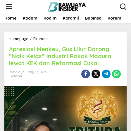
S
k
i
p
Home
Kodam
Kodim
Koramil
Babinsa
Korem
B
t
o
c
Homepage
/
Ekonomi
A
o
p
n
Apresiasi Menkeu, Gus Lilur Dorong
r
t
e
e
“Naik Kelas” Industri Rokok Madura
s
n
lewat KEK dan Reformasi Cukai
i
t
a
Brawijaya
May 12, 2026
s
Ekonomi
i
M
e
n
k
e
u
,
G
u