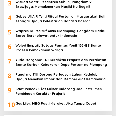
3
Wisuda Santri Pesantren Subuh, Pangdam V
Brawijaya: Memakmurkan Masjid Itu Begini!
4
Gubes UNAIR Teliti Ritual Pertanian Masyarakat Bali
sebagai Upaya Pelestarian Bahasa Daerah
5
Wapres KH Ma’ruf Amin Didampingi Pangdam Hadiri
Barus Bersholawat untuk Indonesia
6
Wujud Empati, Satgas Pamtas Yonif 132/BS Bantu
Prosesi Pemakaman Warga
7
Yudo Margono: TNI Kerahkan Prajurit dan Peralatan
Bantu Korban Kebakaran Depo Pertamina Plumpang
8
Panglima TNI Dorong Perluasan Lahan Kedelai,
Upaya Menekan Impor dan Memperkuat Kemandirian
Pangan
9
Saat Pencak Silat Militer Didorong Jadi Instrumen
Pembinaan Karakter Prajurit
10
Gus Lilur: MBG Pasti Meroket Jika Tanpa Copet