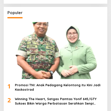
a
r
c
Populer
h
f
o
r
:
1
Promosi TNI: Anak Pedagang Kelontong itu Kini Jadi
Kaskostrad
2
Winning The Heart, Satgas Pamtas Yonif 645/GTY
Sukses Bikin Warga Perbatasan Serahkan Senpi
Rakitan