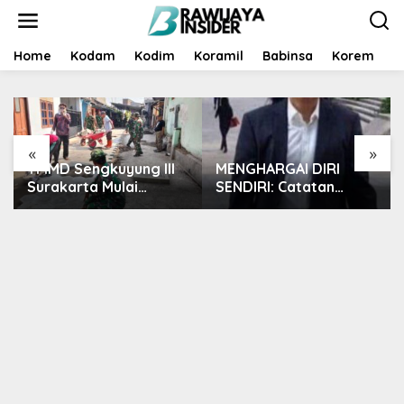
S
k
i
p
Home
Kodam
Kodim
Koramil
Babinsa
Korem
B
t
o
c
o
n
«
»
t
TMMD Sengkuyung III
MENGHARGAI DIRI
e
n
Surakarta Mulai
SENDIRI: Catatan
t
Pavingisasi Jalan 97
Subuh dari Bentangan
Meter
Tambang Tanah Jawa