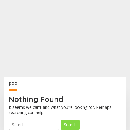
PPP
Nothing Found
It seems we can’t find what you’re looking for. Perhaps
searching can help.
S
e