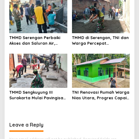
TMMD Serengan Perbaiki
TMMD di Serengan, TNI dan
Akses dan Saluran Air,
Warga Percepat
Warga Gotong Royong
Pembangunan Kampung
TMMD Sengkuyung III
TNI Renovasi Rumah Warga
Surakarta Mulai Pavingisasi
Nias Utara, Progres Capai
Jalan 97 Meter
97%
Leave a Reply