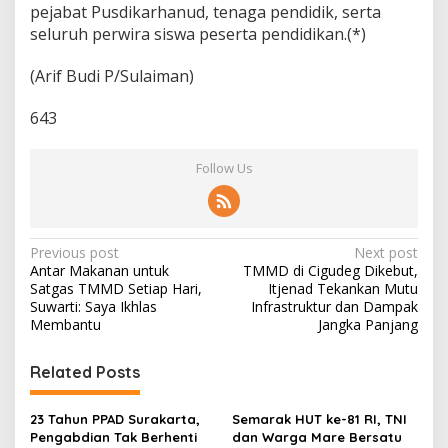
pejabat Pusdikarhanud, tenaga pendidik, serta
seluruh perwira siswa peserta pendidikan.(*)
(Arif Budi P/Sulaiman)
643
Follow Us
P
Previous post
Next post
Antar Makanan untuk
TMMD di Cigudeg Dikebut,
o
Satgas TMMD Setiap Hari,
Itjenad Tekankan Mutu
s
Suwarti: Saya Ikhlas
Infrastruktur dan Dampak
Membantu
Jangka Panjang
t
n
Related Posts
a
v
23 Tahun PPAD Surakarta,
Semarak HUT ke-81 RI, TNI
Pengabdian Tak Berhenti
dan Warga Mare Bersatu