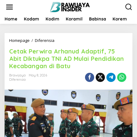
S
k
i
p
Home
Kodam
Kodim
Koramil
Babinsa
Korem
B
t
o
c
Homepage
/
Diferensia
C
o
e
n
Cetak Perwira Arhanud Adaptif, 75
t
t
a
e
Abit Diktukpa TNI AD Mulai Pendidikan
k
n
Kecabangan di Batu
P
t
e
Brawijaya
May 8, 2026
r
Diferensia
w
i
r
a
A
r
h
a
n
u