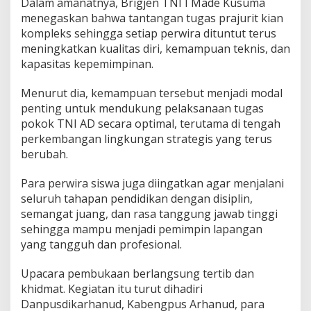
Dalam amanatnya, Brigjen TNI I Made Kusuma
g
menegaskan bahwa tantangan tugas prajurit kian
a
kompleks sehingga setiap perwira dituntut terus
n
d
meningkatkan kualitas diri, kemampuan teknis, dan
i
kapasitas kepemimpinan.
B
a
Menurut dia, kemampuan tersebut menjadi modal
t
penting untuk mendukung pelaksanaan tugas
u
pokok TNI AD secara optimal, terutama di tengah
perkembangan lingkungan strategis yang terus
berubah.
Para perwira siswa juga diingatkan agar menjalani
seluruh tahapan pendidikan dengan disiplin,
semangat juang, dan rasa tanggung jawab tinggi
sehingga mampu menjadi pemimpin lapangan
yang tangguh dan profesional.
Upacara pembukaan berlangsung tertib dan
khidmat. Kegiatan itu turut dihadiri
Danpusdikarhanud, Kabengpus Arhanud, para