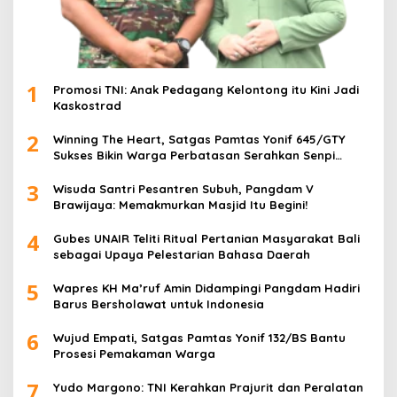
1
Promosi TNI: Anak Pedagang Kelontong itu Kini Jadi
Kaskostrad
2
Winning The Heart, Satgas Pamtas Yonif 645/GTY
Sukses Bikin Warga Perbatasan Serahkan Senpi
Rakitan
3
Wisuda Santri Pesantren Subuh, Pangdam V
Brawijaya: Memakmurkan Masjid Itu Begini!
4
Gubes UNAIR Teliti Ritual Pertanian Masyarakat Bali
sebagai Upaya Pelestarian Bahasa Daerah
5
Wapres KH Ma’ruf Amin Didampingi Pangdam Hadiri
Barus Bersholawat untuk Indonesia
6
Wujud Empati, Satgas Pamtas Yonif 132/BS Bantu
Prosesi Pemakaman Warga
7
Yudo Margono: TNI Kerahkan Prajurit dan Peralatan