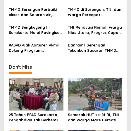
i
g
TMMD Serengan Perbaiki
TMMD di Serengan, TNI dan
Akses dan Saluran Air,
Warga Percepat
a
Warga Gotong Royong
Pembangunan Kampung
t
TMMD Sengkuyung III
TNI Renovasi Rumah Warga
i
Surakarta Mulai Pavingisasi
Nias Utara, Progres Capai
Jalan 97 Meter
97%
o
KASAD Ajak Abituren Akmil
Danramil Serengan
n
Dukung Program
Tekankan Sasaran TMMD
Pemerintah
Harus Tuntas Tepat Waktu
Don't Miss
23 Tahun PPAD Surakarta,
Semarak HUT ke-81 RI, TNI
Pengabdian Tak Berhenti
dan Warga Mare Bersatu