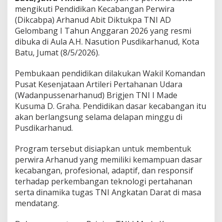
I
mengikuti Pendidikan Kecabangan Perwira
A
(Dikcabpa) Arhanud Abit Diktukpa TNI AD
D
Gelombang I Tahun Anggaran 2026 yang resmi
M
u
dibuka di Aula A.H. Nasution Pusdikarhanud, Kota
l
Batu, Jumat (8/5/2026).
a
i
Pembukaan pendidikan dilakukan Wakil Komandan
P
Pusat Kesenjataan Artileri Pertahanan Udara
e
n
(Wadanpussenarhanud) Brigjen TNI I Made
d
Kusuma D. Graha. Pendidikan dasar kecabangan itu
i
akan berlangsung selama delapan minggu di
d
Pusdikarhanud.
i
k
a
Program tersebut disiapkan untuk membentuk
n
perwira Arhanud yang memiliki kemampuan dasar
K
kecabangan, profesional, adaptif, dan responsif
e
terhadap perkembangan teknologi pertahanan
c
serta dinamika tugas TNI Angkatan Darat di masa
a
b
mendatang.
a
n