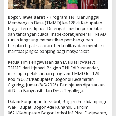
r
a
s
Bogor, Jawa Barat
– Program TNI Manunggal
t
r
Membangun Desa (TMMD) ke-128 di Kabupaten
u
Bogor terus dipacu. Di tengah medan perbukitan
k
dan tantangan cuaca, Inspektorat Jenderal TNI AD
t
turun langsung memastikan pembangunan
u
r
berjalan tepat sasaran, berkualitas, dan memberi
d
manfaat jangka panjang bagi masyarakat.
a
n
Ketua Tim Pengawasan dan Evaluasi (Wasev)
D
TMMD dari Itjenad, Brigjen TNI Edi Yusnandar,
a
m
meninjau pelaksanaan program TMMD ke-128
p
Kodim 0621/Kabupaten Bogor di Kecamatan
a
Cigudeg, Jumat (8/5/2026). Peninjauan dipusatkan
k
di Desa Banyuasih dan Desa Tegallega.
J
a
n
Dalam kunjungan tersebut, Brigjen Edi didampingi
g
Wakil Bupati Bogor Ade Ruhandi, Dandim
k
0621/Kabupaten Bogor Letkol Inf Rizal Dwijayanto,
a