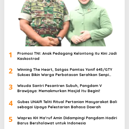
1
Promosi TNI: Anak Pedagang Kelontong itu Kini Jadi
Kaskostrad
2
Winning The Heart, Satgas Pamtas Yonif 645/GTY
Sukses Bikin Warga Perbatasan Serahkan Senpi
Rakitan
3
Wisuda Santri Pesantren Subuh, Pangdam V
Brawijaya: Memakmurkan Masjid Itu Begini!
4
Gubes UNAIR Teliti Ritual Pertanian Masyarakat Bali
sebagai Upaya Pelestarian Bahasa Daerah
5
Wapres KH Ma’ruf Amin Didampingi Pangdam Hadiri
Barus Bersholawat untuk Indonesia