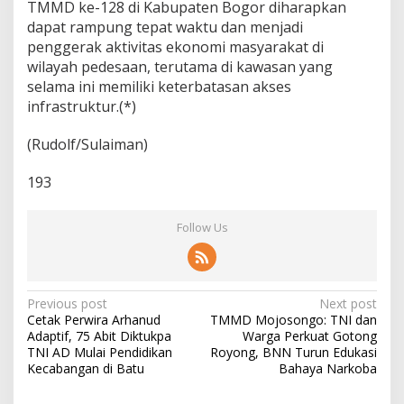
TMMD ke-128 di Kabupaten Bogor diharapkan
dapat rampung tepat waktu dan menjadi
penggerak aktivitas ekonomi masyarakat di
wilayah pedesaan, terutama di kawasan yang
selama ini memiliki keterbatasan akses
infrastruktur.(*)
(Rudolf/Sulaiman)
193
Follow Us
P
Previous post
Next post
Cetak Perwira Arhanud
TMMD Mojosongo: TNI dan
o
Adaptif, 75 Abit Diktukpa
Warga Perkuat Gotong
s
TNI AD Mulai Pendidikan
Royong, BNN Turun Edukasi
Kecabangan di Batu
Bahaya Narkoba
t