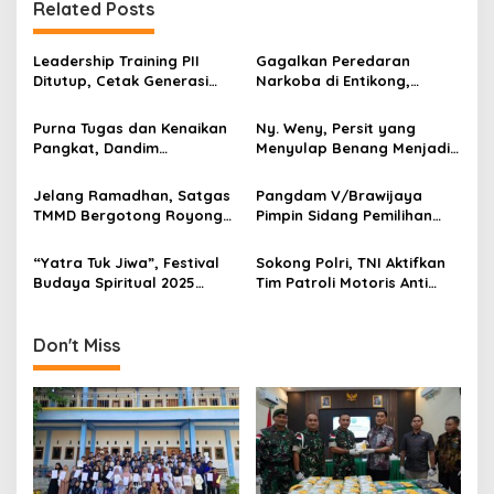
n
Related Posts
a
v
Leadership Training PII
Gagalkan Peredaran
Ditutup, Cetak Generasi
Narkoba di Entikong,
i
Tangguh Berkarakter dan
Kodam XII/Tpr Serahkan
g
Siap Hadapi Tantangan
Puluhan Kilogram Sabu ke
Purna Tugas dan Kenaikan
Ny. Weny, Persit yang
Zaman
BNNP Kalbar
Pangkat, Dandim
Menyulap Benang Menjadi
a
Tulungagung Tekankan
Karya Bernilai
t
Profesionalisme Prajurit
Jelang Ramadhan, Satgas
Pangdam V/Brawijaya
i
TMMD Bergotong Royong
Pimpin Sidang Pemilihan
Bersama Warga Blitar
Subpanpus Cata PK
o
Bersih-bersih Masjid
Gelombang III 2025
“Yatra Tuk Jiwa”, Festival
Sokong Polri, TNI Aktifkan
n
Budaya Spiritual 2025
Tim Patroli Motoris Anti
Resmi Dibuka di
Begal
Tulungagung
Don't Miss