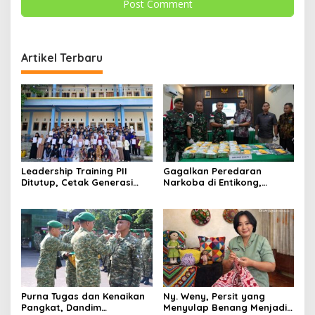
Artikel Terbaru
Leadership Training PII
Gagalkan Peredaran
Ditutup, Cetak Generasi
Narkoba di Entikong,
Tangguh Berkarakter dan
Kodam XII/Tpr Serahkan
Siap Hadapi Tantangan
Puluhan Kilogram Sabu ke
Zaman
BNNP Kalbar
Purna Tugas dan Kenaikan
Ny. Weny, Persit yang
Pangkat, Dandim
Menyulap Benang Menjadi