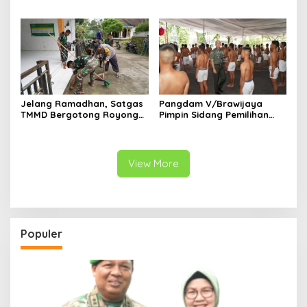
Tulungagung Tekankan
Karya Bernilai
Profesionalisme Prajurit
Jelang Ramadhan, Satgas
Pangdam V/Brawijaya
TMMD Bergotong Royong
Pimpin Sidang Pemilihan
Bersama Warga Blitar
Subpanpus Cata PK
Bersih-bersih Masjid
Gelombang III 2025
View More
Populer