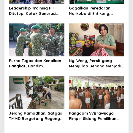
Leadership Training PII
Gagalkan Peredaran
Ditutup, Cetak Generasi
Narkoba di Entikong,
Tangguh Berkarakter dan
Kodam XII/Tpr Serahkan
Siap Hadapi Tantangan
Puluhan Kilogram Sabu ke
Zaman
BNNP Kalbar
Purna Tugas dan Kenaikan
Ny. Weny, Persit yang
Pangkat, Dandim
Menyulap Benang Menjadi
Tulungagung Tekankan
Karya Bernilai
Profesionalisme Prajurit
Jelang Ramadhan, Satgas
Pangdam V/Brawijaya
TMMD Bergotong Royong
Pimpin Sidang Pemilihan
Bersama Warga Blitar
Subpanpus Cata PK
Bersih-bersih Masjid
Gelombang III 2025