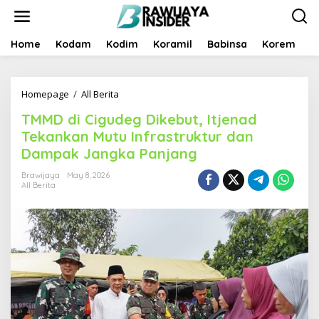
S
k
i
p
Home
Kodam
Kodim
Koramil
Babinsa
Korem
B
t
o
c
Homepage
/
All Berita
T
o
M
n
TMMD di Cigudeg Dikebut, Itjenad
M
t
D
e
Tekankan Mutu Infrastruktur dan
d
n
Dampak Jangka Panjang
i
t
C
Brawijaya
May 8, 2026
i
All Berita
g
u
d
e
g
D
i
k
e
b