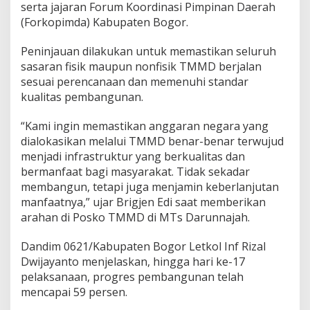
serta jajaran Forum Koordinasi Pimpinan Daerah
P
(Forkopimda) Kabupaten Bogor.
a
n
j
Peninjauan dilakukan untuk memastikan seluruh
a
sasaran fisik maupun nonfisik TMMD berjalan
n
sesuai perencanaan dan memenuhi standar
g
kualitas pembangunan.
“Kami ingin memastikan anggaran negara yang
dialokasikan melalui TMMD benar-benar terwujud
menjadi infrastruktur yang berkualitas dan
bermanfaat bagi masyarakat. Tidak sekadar
membangun, tetapi juga menjamin keberlanjutan
manfaatnya,” ujar Brigjen Edi saat memberikan
arahan di Posko TMMD di MTs Darunnajah.
Dandim 0621/Kabupaten Bogor Letkol Inf Rizal
Dwijayanto menjelaskan, hingga hari ke-17
pelaksanaan, progres pembangunan telah
mencapai 59 persen.