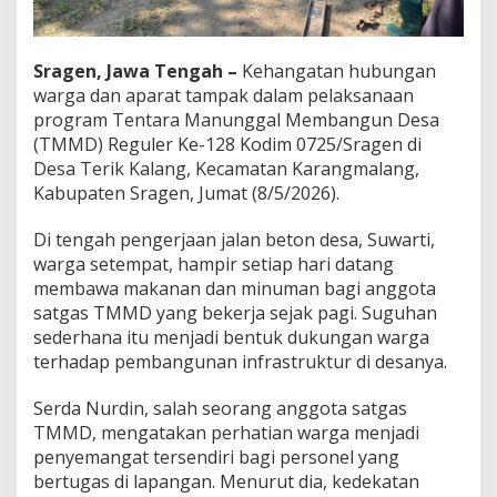
t
i
:
Sragen, Jawa Tengah –
Kehangatan hubungan
S
a
warga dan aparat tampak dalam pelaksanaan
y
program Tentara Manunggal Membangun Desa
a
(TMMD) Reguler Ke-128 Kodim 0725/Sragen di
I
Desa Terik Kalang, Kecamatan Karangmalang,
k
Kabupaten Sragen, Jumat (8/5/2026).
h
l
a
Di tengah pengerjaan jalan beton desa, Suwarti,
s
warga setempat, hampir setiap hari datang
M
membawa makanan dan minuman bagi anggota
e
satgas TMMD yang bekerja sejak pagi. Suguhan
m
b
sederhana itu menjadi bentuk dukungan warga
a
terhadap pembangunan infrastruktur di desanya.
n
t
Serda Nurdin, salah seorang anggota satgas
u
TMMD, mengatakan perhatian warga menjadi
penyemangat tersendiri bagi personel yang
bertugas di lapangan. Menurut dia, kedekatan