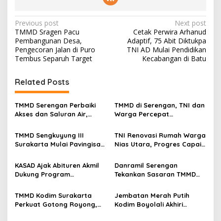
P
Previous post
Next post
TMMD Sragen Pacu
Cetak Perwira Arhanud
o
Pembangunan Desa,
Adaptif, 75 Abit Diktukpa
s
Pengecoran Jalan di Puro
TNI AD Mulai Pendidikan
Tembus Separuh Target
Kecabangan di Batu
t
n
Related Posts
a
v
TMMD Serengan Perbaiki
TMMD di Serengan, TNI dan
Akses dan Saluran Air,
Warga Percepat
i
Warga Gotong Royong
Pembangunan Kampung
g
TMMD Sengkuyung III
TNI Renovasi Rumah Warga
Surakarta Mulai Pavingisasi
Nias Utara, Progres Capai
a
Jalan 97 Meter
97%
t
KASAD Ajak Abituren Akmil
Danramil Serengan
i
Dukung Program
Tekankan Sasaran TMMD
Pemerintah
Harus Tuntas Tepat Waktu
o
TMMD Kodim Surakarta
Jembatan Merah Putih
n
Perkuat Gotong Royong,
Kodim Boyolali Akhiri
Pembangunan Saluran Air
Penantian Warga