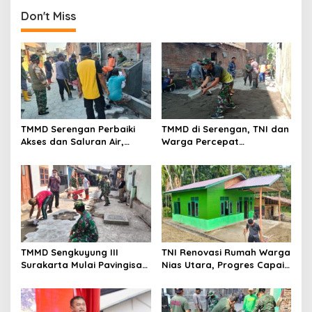
Dikebut
Gumukrejo
Don't Miss
TMMD Serengan Perbaiki
TMMD di Serengan, TNI dan
Akses dan Saluran Air,
Warga Percepat
Warga Gotong Royong
Pembangunan Kampung
TMMD Sengkuyung III
TNI Renovasi Rumah Warga
Surakarta Mulai Pavingisasi
Nias Utara, Progres Capai
Jalan 97 Meter
97%