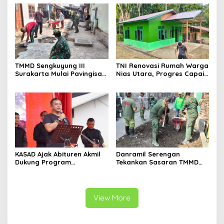
TMMD Sengkuyung III
TNI Renovasi Rumah Warga
Surakarta Mulai Pavingisasi
Nias Utara, Progres Capai
Jalan 97 Meter
97%
KASAD Ajak Abituren Akmil
Danramil Serengan
Dukung Program
Tekankan Sasaran TMMD
Pemerintah
Harus Tuntas Tepat Waktu
View More