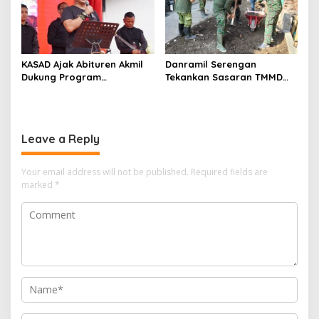
KASAD Ajak Abituren Akmil
Danramil Serengan
Dukung Program
Tekankan Sasaran TMMD
Pemerintah
Harus Tuntas Tepat Waktu
Leave a Reply
Your email address will not be published.
Required fields are
marked
*