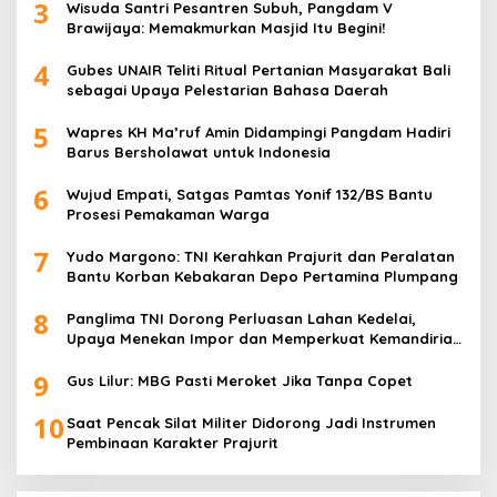
3
Wisuda Santri Pesantren Subuh, Pangdam V
Brawijaya: Memakmurkan Masjid Itu Begini!
4
Gubes UNAIR Teliti Ritual Pertanian Masyarakat Bali
sebagai Upaya Pelestarian Bahasa Daerah
5
Wapres KH Ma’ruf Amin Didampingi Pangdam Hadiri
Barus Bersholawat untuk Indonesia
6
Wujud Empati, Satgas Pamtas Yonif 132/BS Bantu
Prosesi Pemakaman Warga
7
Yudo Margono: TNI Kerahkan Prajurit dan Peralatan
Bantu Korban Kebakaran Depo Pertamina Plumpang
8
Panglima TNI Dorong Perluasan Lahan Kedelai,
Upaya Menekan Impor dan Memperkuat Kemandirian
Pangan
9
Gus Lilur: MBG Pasti Meroket Jika Tanpa Copet
10
Saat Pencak Silat Militer Didorong Jadi Instrumen
Pembinaan Karakter Prajurit