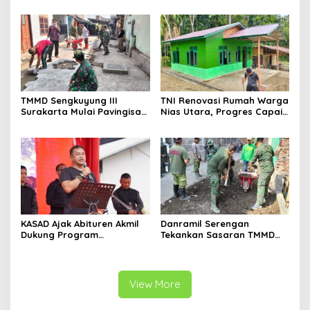
TMMD Sengkuyung III
TNI Renovasi Rumah Warga
Surakarta Mulai Pavingisasi
Nias Utara, Progres Capai
Jalan 97 Meter
97%
KASAD Ajak Abituren Akmil
Danramil Serengan
Dukung Program
Tekankan Sasaran TMMD
Pemerintah
Harus Tuntas Tepat Waktu
View More