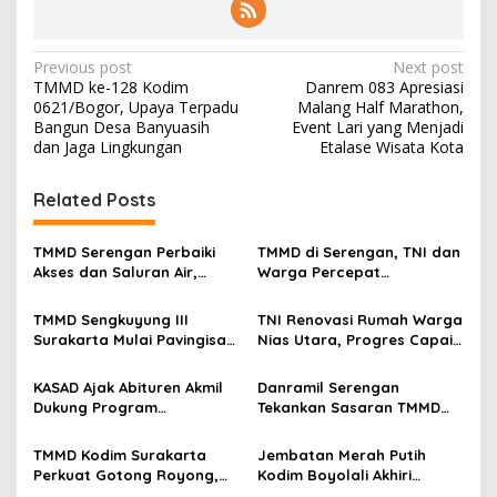
P
Previous post
Next post
TMMD ke-128 Kodim
Danrem 083 Apresiasi
o
0621/Bogor, Upaya Terpadu
Malang Half Marathon,
s
Bangun Desa Banyuasih
Event Lari yang Menjadi
dan Jaga Lingkungan
Etalase Wisata Kota
t
n
Related Posts
a
v
TMMD Serengan Perbaiki
TMMD di Serengan, TNI dan
Akses dan Saluran Air,
Warga Percepat
i
Warga Gotong Royong
Pembangunan Kampung
g
TMMD Sengkuyung III
TNI Renovasi Rumah Warga
Surakarta Mulai Pavingisasi
Nias Utara, Progres Capai
a
Jalan 97 Meter
97%
t
KASAD Ajak Abituren Akmil
Danramil Serengan
i
Dukung Program
Tekankan Sasaran TMMD
Pemerintah
Harus Tuntas Tepat Waktu
o
TMMD Kodim Surakarta
Jembatan Merah Putih
n
Perkuat Gotong Royong,
Kodim Boyolali Akhiri
Pembangunan Saluran Air
Penantian Warga