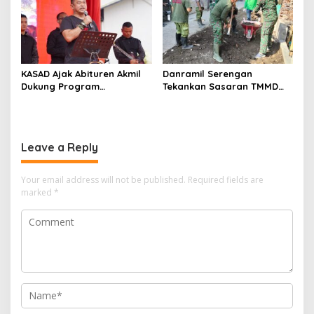
KASAD Ajak Abituren Akmil
Danramil Serengan
Dukung Program
Tekankan Sasaran TMMD
Pemerintah
Harus Tuntas Tepat Waktu
Leave a Reply
Your email address will not be published.
Required fields are
marked
*