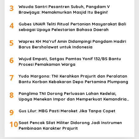
Rakitan
3
Wisuda Santri Pesantren Subuh, Pangdam V
Brawijaya: Memakmurkan Masjid Itu Begini!
4
Gubes UNAIR Teliti Ritual Pertanian Masyarakat Bali
sebagai Upaya Pelestarian Bahasa Daerah
5
Wapres KH Ma’ruf Amin Didampingi Pangdam Hadiri
Barus Bersholawat untuk Indonesia
6
Wujud Empati, Satgas Pamtas Yonif 132/BS Bantu
Prosesi Pemakaman Warga
7
Yudo Margono: TNI Kerahkan Prajurit dan Peralatan
Bantu Korban Kebakaran Depo Pertamina Plumpang
8
Panglima TNI Dorong Perluasan Lahan Kedelai,
Upaya Menekan Impor dan Memperkuat Kemandirian
Pangan
9
Gus Lilur: MBG Pasti Meroket Jika Tanpa Copet
10
Saat Pencak Silat Militer Didorong Jadi Instrumen
Pembinaan Karakter Prajurit