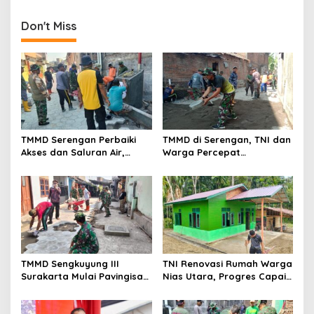
Dikebut
Gumukrejo
Don't Miss
TMMD Serengan Perbaiki
TMMD di Serengan, TNI dan
Akses dan Saluran Air,
Warga Percepat
Warga Gotong Royong
Pembangunan Kampung
TMMD Sengkuyung III
TNI Renovasi Rumah Warga
Surakarta Mulai Pavingisasi
Nias Utara, Progres Capai
Jalan 97 Meter
97%