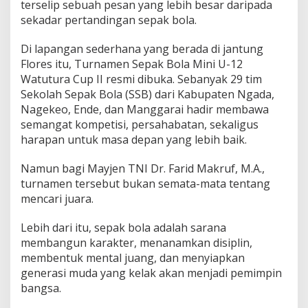
terselip sebuah pesan yang lebih besar daripada
A
sekadar pertandingan sepak bola.
n
a
k
Di lapangan sederhana yang berada di jantung
N
Flores itu, Turnamen Sepak Bola Mini U-12
e
Watutura Cup II resmi dibuka. Sebanyak 29 tim
g
Sekolah Sepak Bola (SSB) dari Kabupaten Ngada,
e
r
Nagekeo, Ende, dan Manggarai hadir membawa
i
semangat kompetisi, persahabatan, sekaligus
harapan untuk masa depan yang lebih baik.
Namun bagi Mayjen TNI Dr. Farid Makruf, M.A.,
turnamen tersebut bukan semata-mata tentang
mencari juara.
Lebih dari itu, sepak bola adalah sarana
membangun karakter, menanamkan disiplin,
membentuk mental juang, dan menyiapkan
generasi muda yang kelak akan menjadi pemimpin
bangsa.