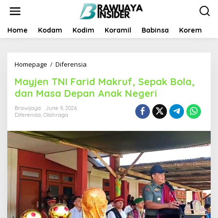
S
k
i
p
Home
Kodam
Kodim
Koramil
Babinsa
Korem
B
t
o
c
Homepage
/
Diferensia
M
o
a
n
Mayjen TNI Farid Makruf, Sepak Bola,
y
t
j
e
dan Masa Depan Anak Negeri
e
n
n
t
Brawijaya
June 9, 2026
Diferensia
,
Olahraga
T
N
I
F
a
r
i
d
M
a
k
r