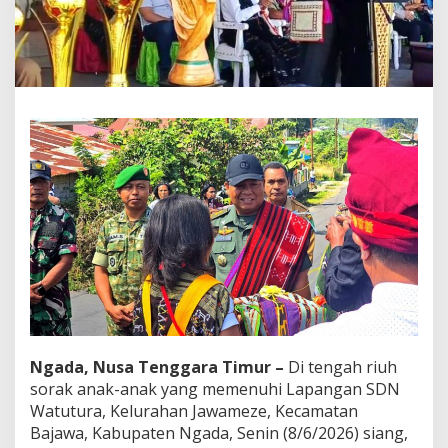
u
f
,
S
e
p
a
k
B
o
l
a
,
d
a
n
M
a
s
a
Ngada, Nusa Tenggara Timur –
Di tengah riuh
D
e
sorak anak-anak yang memenuhi Lapangan SDN
p
Watutura, Kelurahan Jawameze, Kecamatan
a
Bajawa, Kabupaten Ngada, Senin (8/6/2026) siang,
n