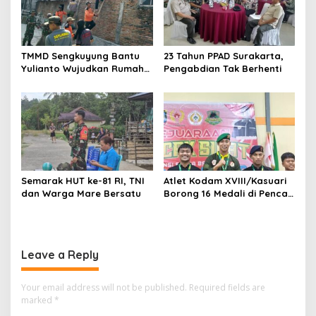
TMMD Sengkuyung Bantu
23 Tahun PPAD Surakarta,
Yulianto Wujudkan Rumah
Pengabdian Tak Berhenti
Layak Huni
Semarak HUT ke-81 RI, TNI
Atlet Kodam XVIII/Kasuari
dan Warga Mare Bersatu
Borong 16 Medali di Pencak
Silat Piala Gubernur Papua
Barat Daya
Leave a Reply
Your email address will not be published.
Required fields are
marked
*