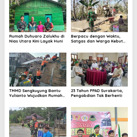
Rumah Duhuaro Zalukhu di
Berpacu dengan Waktu,
Nias Utara Kini Layak Huni
Satgas dan Warga Kebut
Pembangunan TMMD
Boyolali
TMMD Sengkuyung Bantu
23 Tahun PPAD Surakarta,
Yulianto Wujudkan Rumah
Pengabdian Tak Berhenti
Layak Huni