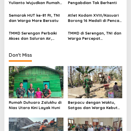
a
Yulianto Wujudkan Rumah
Pengabdian Tak Berhenti
t
Layak Huni
i
Semarak HUT ke-81 RI, TNI
Atlet Kodam XVIII/Kasuari
dan Warga Mare Bersatu
Borong 16 Medali di Pencak
o
Silat Piala Gubernur Papua
n
Barat Daya
TMMD Serengan Perbaiki
TMMD di Serengan, TNI dan
Akses dan Saluran Air,
Warga Percepat
Warga Gotong Royong
Pembangunan Kampung
Don't Miss
Rumah Duhuaro Zalukhu di
Berpacu dengan Waktu,
Nias Utara Kini Layak Huni
Satgas dan Warga Kebut
Pembangunan TMMD
Boyolali