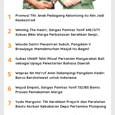
1
Promosi TNI: Anak Pedagang Kelontong itu Kini Jadi
Kaskostrad
2
Winning The Heart, Satgas Pamtas Yonif 645/GTY
Sukses Bikin Warga Perbatasan Serahkan Senpi
Rakitan
3
Wisuda Santri Pesantren Subuh, Pangdam V
Brawijaya: Memakmurkan Masjid Itu Begini!
4
Gubes UNAIR Teliti Ritual Pertanian Masyarakat Bali
sebagai Upaya Pelestarian Bahasa Daerah
5
Wapres KH Ma’ruf Amin Didampingi Pangdam Hadiri
Barus Bersholawat untuk Indonesia
6
Wujud Empati, Satgas Pamtas Yonif 132/BS Bantu
Prosesi Pemakaman Warga
7
Yudo Margono: TNI Kerahkan Prajurit dan Peralatan
Bantu Korban Kebakaran Depo Pertamina Plumpang