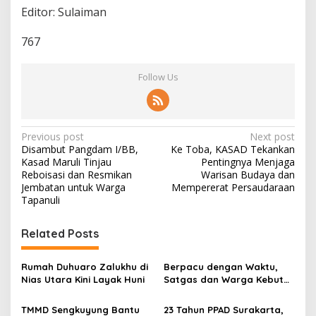
Editor: Sulaiman
767
Follow Us
P
Previous post
Next post
Disambut Pangdam I/BB,
Ke Toba, KASAD Tekankan
o
Kasad Maruli Tinjau
Pentingnya Menjaga
s
Reboisasi dan Resmikan
Warisan Budaya dan
Jembatan untuk Warga
Mempererat Persaudaraan
t
Tapanuli
n
Related Posts
a
v
Rumah Duhuaro Zalukhu di
Berpacu dengan Waktu,
i
Nias Utara Kini Layak Huni
Satgas dan Warga Kebut
g
Pembangunan TMMD
Boyolali
TMMD Sengkuyung Bantu
23 Tahun PPAD Surakarta,