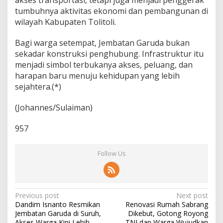
akses transportasi, tetapi juga menjadi penggerak
tumbuhnya aktivitas ekonomi dan pembangunan di
wilayah Kabupaten Tolitoli.
Bagi warga setempat, Jembatan Garuda bukan
sekadar konstruksi penghubung. Infrastruktur itu
menjadi simbol terbukanya akses, peluang, dan
harapan baru menuju kehidupan yang lebih
sejahtera.(*)
(Johannes/Sulaiman)
957
Follow Us
P
Previous post
Next post
Dandim Isnanto Resmikan
Renovasi Rumah Sabrang
o
Jembatan Garuda di Suruh,
Dikebut, Gotong Royong
Akses Warga Kini Lebih
TNI dan Warga Wujudkan