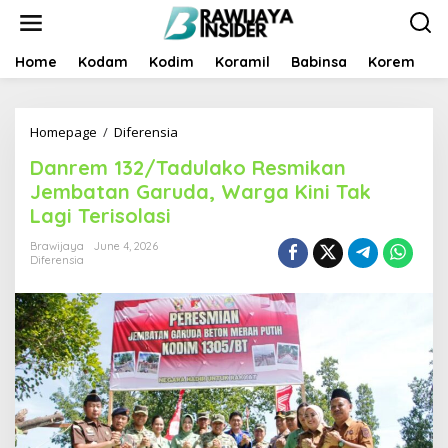
S
k
i
p
Home
Kodam
Kodim
Koramil
Babinsa
Korem
B
t
o
c
Homepage
/
Diferensia
D
o
a
n
Danrem 132/Tadulako Resmikan
n
t
r
e
Jembatan Garuda, Warga Kini Tak
e
n
Lagi Terisolasi
m
t
1
Brawijaya
June 4, 2026
3
Diferensia
2
/
T
a
d
u
l
a
k
o