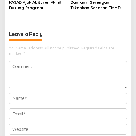
KASAD Ajak Abituren Akmil
Danramil Serengan
Dukung Program
Tekankan Sasaran TMMD
Pemerintah
Harus Tuntas Tepat Waktu
Leave a Reply
Your email address will not be published.
Required fields are
marked
*