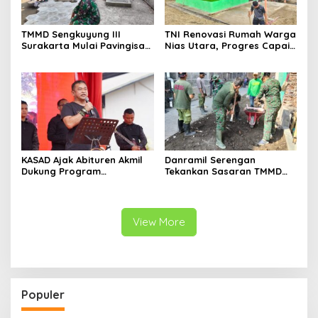
TMMD Sengkuyung III
TNI Renovasi Rumah Warga
Surakarta Mulai Pavingisasi
Nias Utara, Progres Capai
Jalan 97 Meter
97%
KASAD Ajak Abituren Akmil
Danramil Serengan
Dukung Program
Tekankan Sasaran TMMD
Pemerintah
Harus Tuntas Tepat Waktu
View More
Populer