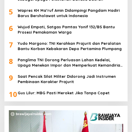
5
Wapres KH Ma’ruf Amin Didampingi Pangdam Hadiri
Barus Bersholawat untuk Indonesia
6
Wujud Empati, Satgas Pamtas Yonif 132/BS Bantu
Prosesi Pemakaman Warga
7
Yudo Margono: TNI Kerahkan Prajurit dan Peralatan
Bantu Korban Kebakaran Depo Pertamina Plumpang
8
Panglima TNI Dorong Perluasan Lahan Kedelai,
Upaya Menekan Impor dan Memperkuat Kemandirian
Pangan
9
Saat Pencak Silat Militer Didorong Jadi Instrumen
Pembinaan Karakter Prajurit
10
Gus Lilur: MBG Pasti Meroket Jika Tanpa Copet