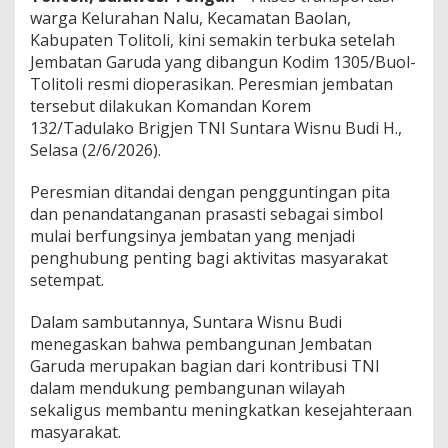
r
warga Kelurahan Nalu, Kecamatan Baolan,
g
Kabupaten Tolitoli, kini semakin terbuka setelah
a
Jembatan Garuda yang dibangun Kodim 1305/Buol-
K
i
Tolitoli resmi dioperasikan. Peresmian jembatan
n
tersebut dilakukan Komandan Korem
i
132/Tadulako Brigjen TNI Suntara Wisnu Budi H.,
T
Selasa (2/6/2026).
a
k
L
Peresmian ditandai dengan pengguntingan pita
a
dan penandatanganan prasasti sebagai simbol
g
mulai berfungsinya jembatan yang menjadi
i
penghubung penting bagi aktivitas masyarakat
T
setempat.
e
r
i
Dalam sambutannya, Suntara Wisnu Budi
s
menegaskan bahwa pembangunan Jembatan
o
Garuda merupakan bagian dari kontribusi TNI
l
dalam mendukung pembangunan wilayah
a
s
sekaligus membantu meningkatkan kesejahteraan
i
masyarakat.