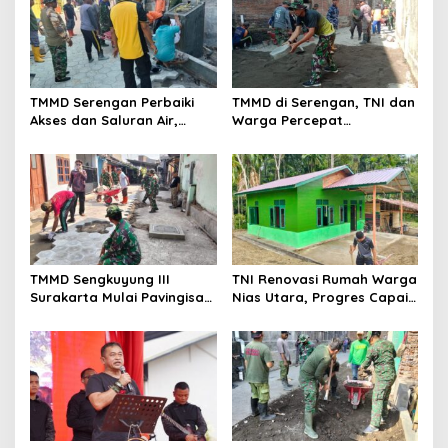
TMMD Serengan Perbaiki
TMMD di Serengan, TNI dan
Akses dan Saluran Air,
Warga Percepat
Warga Gotong Royong
Pembangunan Kampung
TMMD Sengkuyung III
TNI Renovasi Rumah Warga
Surakarta Mulai Pavingisasi
Nias Utara, Progres Capai
Jalan 97 Meter
97%