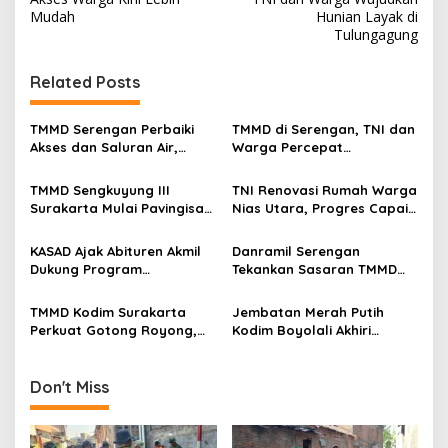
s
Mudah
Hunian Layak di
t
Tulungagung
n
Related Posts
a
v
TMMD Serengan Perbaiki
TMMD di Serengan, TNI dan
i
Akses dan Saluran Air,
Warga Percepat
g
Warga Gotong Royong
Pembangunan Kampung
TMMD Sengkuyung III
TNI Renovasi Rumah Warga
a
Surakarta Mulai Pavingisasi
Nias Utara, Progres Capai
t
Jalan 97 Meter
97%
i
KASAD Ajak Abituren Akmil
Danramil Serengan
Dukung Program
Tekankan Sasaran TMMD
o
Pemerintah
Harus Tuntas Tepat Waktu
n
TMMD Kodim Surakarta
Jembatan Merah Putih
Perkuat Gotong Royong,
Kodim Boyolali Akhiri
Pembangunan Saluran Air
Penantian Warga
Dikebut
Gumukrejo
Don't Miss