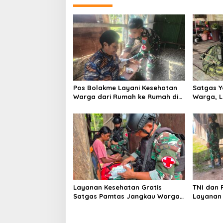
Pos Bolakme Layani Kesehatan
Satgas Y
Warga dari Rumah ke Rumah di
Warga, 
Papua Pegunungan
Menjang
Nawa
Layanan Kesehatan Gratis
TNI dan 
Satgas Pamtas Jangkau Warga
Layanan 
Naikere, Perkuat Akses Medis di
Jangkau 
Papua Barat