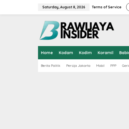
S
k
Saturday, August 8, 2026
Terms of Service
i
p
t
o
c
o
n
t
Home
Kodam
Kodim
Koramil
Babi
e
n
t
Berita Politik
Persija Jakarta
Mobil
PPP
Geri