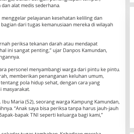
dan alat medis sederhana.
s menggelar pelayanan kesehatan keliling dan
 bagian dari tugas kemanusiaan mereka di wilayah
ernah periksa tekanan darah atau mendapat
al ini sangat penting,” ujar Danpos Kamundan,
angannya.
ra personel menyambangi warga dari pintu ke pintu.
rah, memberikan penanganan keluhan umum,
entang pola hidup sehat, dengan cara yang
 masyarakat.
as. Ibu Maria (52), seorang warga Kampung Kamundan,
hnya. “Anak saya bisa periksa tanpa harus jauh-jauh
Bapak-bapak TNI seperti keluarga bagi kami,”
an sekadar tugas tambahan. Kehadiran mereka