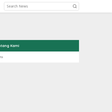
ntang Kami
rta