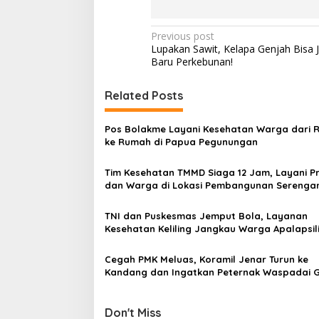
P
Previous post
Lupakan Sawit, Kelapa Genjah Bisa J
o
Baru Perkebunan!
s
t
Related Posts
n
Pos Bolakme Layani Kesehatan Warga dari
a
ke Rumah di Papua Pegunungan
v
Tim Kesehatan TMMD Siaga 12 Jam, Layani Pr
i
dan Warga di Lokasi Pembangunan Serenga
g
a
TNI dan Puskesmas Jemput Bola, Layanan
Kesehatan Keliling Jangkau Warga Apalapsil
t
i
Cegah PMK Meluas, Koramil Jenar Turun ke
Kandang dan Ingatkan Peternak Waspadai G
o
Awal
n
Don't Miss