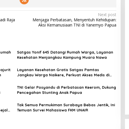
Next post
adi Raja
Menjaga Perbatasan, Menyentuh Kehidupan:
Aksi Kemanusiaan TNI di Yanemyo Papua
 Rumah
Satgas Yonif 645 Datangi Rumah Warga, Layanan
Kesehatan Menjangkau Kampung Muara Nawa
ajurit
Layanan Kesehatan Gratis Satgas Pamtas
n
Jangkau Warga Naikere, Perkuat Akses Medis di
Papua Barat
TNI Gelar Posyandu di Perbatasan Keerom, Dukung
i
Pencegahan Stunting Anak Papua
Tak Semua Permukiman Surabaya Bebas Jentik, Ini
ejala
Temuan Survei Mahasiswa FKM UNAIR