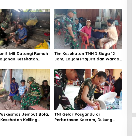
onif 645 Datangi Rumah
Tim Kesehatan TMMD Siaga 12
Layanan Kesehatan
Jam, Layani Prajurit dan Warga
kau Kampung Muara
di Lokasi Pembangunan
Serengan
Puskesmas Jemput Bola,
TNI Gelar Posyandu di
Kesehatan Keliling
Perbatasan Keerom, Dukung
Warga Apalapsili
Pencegahan Stunting Anak
Papua