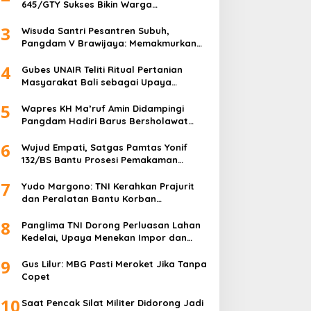
645/GTY Sukses Bikin Warga
Perbatasan Serahkan Senpi Rakitan
3
Wisuda Santri Pesantren Subuh,
Pangdam V Brawijaya: Memakmurkan
Masjid Itu Begini!
4
Gubes UNAIR Teliti Ritual Pertanian
Masyarakat Bali sebagai Upaya
Pelestarian Bahasa Daerah
5
Wapres KH Ma’ruf Amin Didampingi
Pangdam Hadiri Barus Bersholawat
untuk Indonesia
6
Wujud Empati, Satgas Pamtas Yonif
132/BS Bantu Prosesi Pemakaman
Warga
7
Yudo Margono: TNI Kerahkan Prajurit
dan Peralatan Bantu Korban
Kebakaran Depo Pertamina Plumpang
8
Panglima TNI Dorong Perluasan Lahan
Kedelai, Upaya Menekan Impor dan
Memperkuat Kemandirian Pangan
9
Gus Lilur: MBG Pasti Meroket Jika Tanpa
Copet
10
Saat Pencak Silat Militer Didorong Jadi