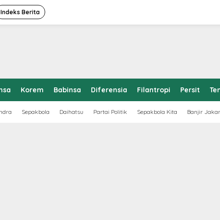
Indeks Berita
nsa
Korem
Babinsa
Diferensia
Filantropi
Persit
Te
ndra
Sepakbola
Daihatsu
Partai Politik
Sepakbola Kita
Banjir Jaka