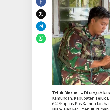
w
a
O
b
a
t
d
a
n
K
e
p
e
d
u
l
i
a
n
Teluk Bintuni, –
Di tengah kete
Kamundan, Kabupaten Teluk Bint
642/Kapuas Pos Kamundan had
jalan-jalan kecil menuju ruma