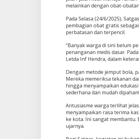
melainkan dengan obat-obatan 
Pada Selasa (24/6/2025), Satga
pembagian obat gratis sebagai
perbatasan dan terpencil.
“Banyak warga di sini belum p
penanganan medis dasar. Padah
Letda Inf Hendra, dalam keter
Dengan metode jemput bola, pa
Mereka memeriksa tekanan da
hingga menyampaikan edukasi t
sederhana dan mudah dipahami
Antusiasme warga terlihat jel
menyampaikan rasa terima kasi
ke kota. Ini sangat membantu. 
ujarnya.
Bagi Satgas, kegiatan ini buk