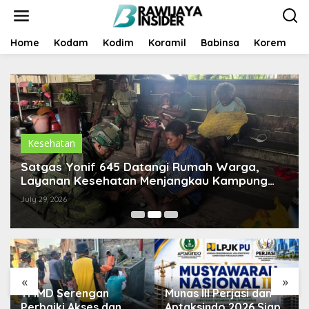
S
k
i
p
Home
Kodam
Kodim
Koramil
Babinsa
Korem
B
t
o
c
o
n
t
e
n
Kesehatan
t
Satgas Yonif 645 Datangi Rumah Warga,
Layanan Kesehatan Menjangkau Kampung
Muara Nawa
July 29, 2026
«
»
TMMD Serengan
Munas III Perjasi dan
Perbaiki Akses dan
Aptaksindo 2026 Siap