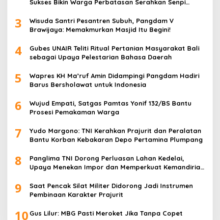
Sukses Bikin Warga Perbatasan Serahkan Senpi
Rakitan
3
Wisuda Santri Pesantren Subuh, Pangdam V
Brawijaya: Memakmurkan Masjid Itu Begini!
4
Gubes UNAIR Teliti Ritual Pertanian Masyarakat Bali
sebagai Upaya Pelestarian Bahasa Daerah
5
Wapres KH Ma’ruf Amin Didampingi Pangdam Hadiri
Barus Bersholawat untuk Indonesia
6
Wujud Empati, Satgas Pamtas Yonif 132/BS Bantu
Prosesi Pemakaman Warga
7
Yudo Margono: TNI Kerahkan Prajurit dan Peralatan
Bantu Korban Kebakaran Depo Pertamina Plumpang
8
Panglima TNI Dorong Perluasan Lahan Kedelai,
Upaya Menekan Impor dan Memperkuat Kemandirian
Pangan
9
Saat Pencak Silat Militer Didorong Jadi Instrumen
Pembinaan Karakter Prajurit
10
Gus Lilur: MBG Pasti Meroket Jika Tanpa Copet