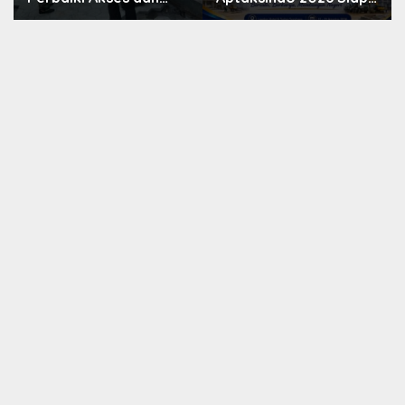
Saluran Air, Warga
Digelar, Peserta Dari
Gotong Royong
15 Provinsi Akan Hadir