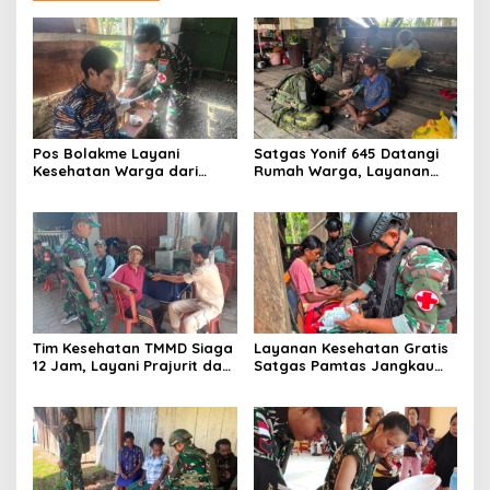
Pos Bolakme Layani
Satgas Yonif 645 Datangi
Kesehatan Warga dari
Rumah Warga, Layanan
Rumah ke Rumah di Papua
Kesehatan Menjangkau
Pegunungan
Kampung Muara Nawa
Tim Kesehatan TMMD Siaga
Layanan Kesehatan Gratis
12 Jam, Layani Prajurit dan
Satgas Pamtas Jangkau
Warga di Lokasi
Warga Naikere, Perkuat
Pembangunan Serengan
Akses Medis di Papua Barat