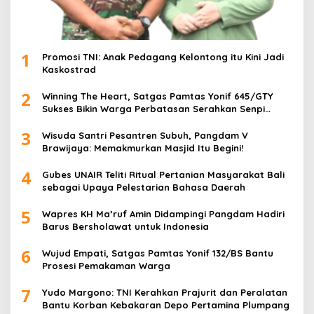
1
Promosi TNI: Anak Pedagang Kelontong itu Kini Jadi
Kaskostrad
2
Winning The Heart, Satgas Pamtas Yonif 645/GTY
Sukses Bikin Warga Perbatasan Serahkan Senpi
Rakitan
3
Wisuda Santri Pesantren Subuh, Pangdam V
Brawijaya: Memakmurkan Masjid Itu Begini!
4
Gubes UNAIR Teliti Ritual Pertanian Masyarakat Bali
sebagai Upaya Pelestarian Bahasa Daerah
5
Wapres KH Ma’ruf Amin Didampingi Pangdam Hadiri
Barus Bersholawat untuk Indonesia
6
Wujud Empati, Satgas Pamtas Yonif 132/BS Bantu
Prosesi Pemakaman Warga
7
Yudo Margono: TNI Kerahkan Prajurit dan Peralatan
Bantu Korban Kebakaran Depo Pertamina Plumpang