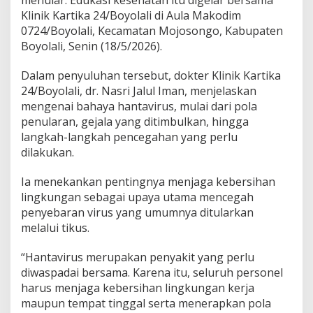
menular. Edukasi kesehatan itu digelar bersama
u
Klinik Kartika 24/Boyolali di Aula Makodim
r
0724/Boyolali, Kecamatan Mojosongo, Kabupaten
i
t
Boyolali, Senin (18/5/2026).
s
o
Dalam penyuluhan tersebut, dokter Klinik Kartika
a
24/Boyolali, dr. Nasri Jalul Iman, menjelaskan
l
mengenai bahaya hantavirus, mulai dari pola
P
e
penularan, gejala yang ditimbulkan, hingga
n
langkah-langkah pencegahan yang perlu
c
dilakukan.
e
g
Ia menekankan pentingnya menjaga kebersihan
a
h
lingkungan sebagai upaya utama mencegah
a
penyebaran virus yang umumnya ditularkan
n
melalui tikus.
P
e
“Hantavirus merupakan penyakit yang perlu
n
y
diwaspadai bersama. Karena itu, seluruh personel
a
harus menjaga kebersihan lingkungan kerja
k
maupun tempat tinggal serta menerapkan pola
i