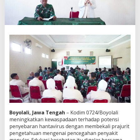
,
K
o
d
i
m
B
o
y
o
l
a
l
i
E
d
u
k
a
s
Boyolali, Jawa Tengah
– Kodim 0724/Boyolali
i
meningkatkan kewaspadaan terhadap potensi
P
penyebaran hantavirus dengan membekali prajurit
r
a
pengetahuan mengenai pencegahan penyakit
j