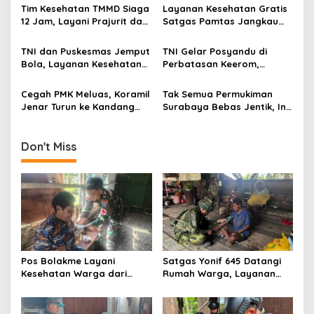
g
Pegunungan
Kampung Muara Nawa
Tim Kesehatan TMMD Siaga
Layanan Kesehatan Gratis
12 Jam, Layani Prajurit dan
Satgas Pamtas Jangkau
a
Warga di Lokasi
Warga Naikere, Perkuat
t
Pembangunan Serengan
Akses Medis di Papua Barat
TNI dan Puskesmas Jemput
TNI Gelar Posyandu di
i
Bola, Layanan Kesehatan
Perbatasan Keerom,
Keliling Jangkau Warga
Dukung Pencegahan
o
Apalapsili
Stunting Anak Papua
Cegah PMK Meluas, Koramil
Tak Semua Permukiman
n
Jenar Turun ke Kandang
Surabaya Bebas Jentik, Ini
dan Ingatkan Peternak
Temuan Survei Mahasiswa
Waspadai Gejala Awal
FKM UNAIR
Don't Miss
Pos Bolakme Layani
Satgas Yonif 645 Datangi
Kesehatan Warga dari
Rumah Warga, Layanan
Rumah ke Rumah di Papua
Kesehatan Menjangkau
Pegunungan
Kampung Muara Nawa