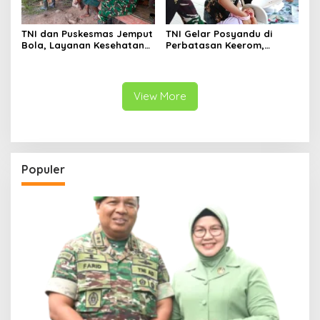
TNI dan Puskesmas Jemput
TNI Gelar Posyandu di
Bola, Layanan Kesehatan
Perbatasan Keerom,
Keliling Jangkau Warga
Dukung Pencegahan
Apalapsili
Stunting Anak Papua
View More
Populer