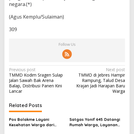
negara.(*)
(Agus Kemplu/Sulaiman)
309
Follow Us
P
Previous post
Next post
TMMD Kodim Sragen Sulap
TMMD di Jebres Hampir
o
Jalan Sawah Bak Arena
Rampung, Talud Desa
s
Balap, Distribusi Panen Kini
Krajan Jadi Harapan Baru
Lancar
Warga
t
n
Related Posts
a
v
Pos Bolakme Layani
Satgas Yonif 645 Datangi
Kesehatan Warga dari
Rumah Warga, Layanan
i
Rumah ke Rumah di Papua
Kesehatan Menjangkau