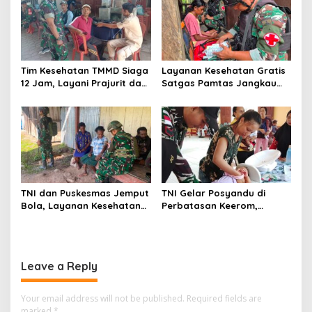
Tim Kesehatan TMMD Siaga
Layanan Kesehatan Gratis
12 Jam, Layani Prajurit dan
Satgas Pamtas Jangkau
Warga di Lokasi
Warga Naikere, Perkuat
Pembangunan Serengan
Akses Medis di Papua Barat
TNI dan Puskesmas Jemput
TNI Gelar Posyandu di
Bola, Layanan Kesehatan
Perbatasan Keerom,
Keliling Jangkau Warga
Dukung Pencegahan
Apalapsili
Stunting Anak Papua
Leave a Reply
Your email address will not be published.
Required fields are
marked
*