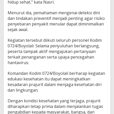
hidup sehat,” kata Nasri.
t
M
e
Menurut dia, pemahaman mengenai deteksi dini
n
dan tindakan preventif menjadi penting agar risiko
u
penyebaran penyakit menular dapat diminimalkan
l
sejak awal.
a
r
Kegiatan tersebut diikuti seluruh personel Kodim
0724/Boyolali. Selama penyuluhan berlangsung,
peserta tampak aktif mengajukan pertanyaan
terkait penanganan serta upaya pencegahan
hantavirus.
Komandan Kodim 0724/Boyolali berharap kegiatan
edukasi kesehatan itu dapat meningkatkan
kesadaran prajurit dalam menjaga kesehatan diri
dan lingkungan.
Dengan kondisi kesehatan yang terjaga, prajurit
diharapkan tetap prima dalam menjalankan tugas
pengabdian kepada masyarakat, bangsa, dan