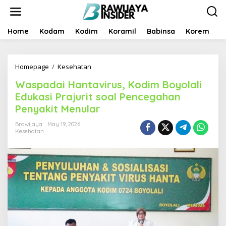
S
k
i
p
Home
Kodam
Kodim
Koramil
Babinsa
Korem
B
t
o
c
Homepage
/
Kesehatan
W
o
a
n
Waspadai Hantavirus, Kodim Boyolali
s
t
p
e
Edukasi Prajurit soal Pencegahan
a
n
Penyakit Menular
d
t
a
Brawijaya
May 19, 2026
i
Kesehatan
H
a
n
t
a
v
i
r
u
s