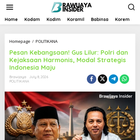
S
k
i
p
Home
Kodam
Kodim
Koramil
Babinsa
Korem
B
t
o
c
Homepage
/
POLITIKANA
P
o
e
n
Pesan Kebangsaan! Gus Lilur: Polri dan
s
t
a
e
Kejaksaan Harmonis, Modal Strategis
n
n
Indonesia Maju
K
t
e
Brawijaya
July 8, 2026
b
POLITIKANA
a
n
g
s
a
a
n
!
G
u