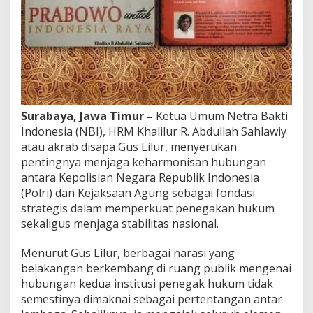
a
r
m
o
n
i
s
,
M
Surabaya, Jawa Timur –
Ketua Umum Netra Bakti
o
Indonesia (NBI), HRM Khalilur R. Abdullah Sahlawiy
d
a
atau akrab disapa Gus Lilur, menyerukan
l
pentingnya menjaga keharmonisan hubungan
S
antara Kepolisian Negara Republik Indonesia
t
(Polri) dan Kejaksaan Agung sebagai fondasi
r
strategis dalam memperkuat penegakan hukum
a
t
sekaligus menjaga stabilitas nasional.
e
g
Menurut Gus Lilur, berbagai narasi yang
i
belakangan berkembang di ruang publik mengenai
s
hubungan kedua institusi penegak hukum tidak
I
n
semestinya dimaknai sebagai pertentangan antar
d