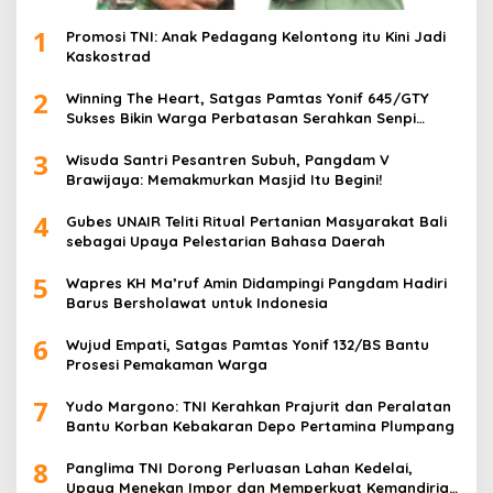
1
Promosi TNI: Anak Pedagang Kelontong itu Kini Jadi
Kaskostrad
2
Winning The Heart, Satgas Pamtas Yonif 645/GTY
Sukses Bikin Warga Perbatasan Serahkan Senpi
Rakitan
3
Wisuda Santri Pesantren Subuh, Pangdam V
Brawijaya: Memakmurkan Masjid Itu Begini!
4
Gubes UNAIR Teliti Ritual Pertanian Masyarakat Bali
sebagai Upaya Pelestarian Bahasa Daerah
5
Wapres KH Ma’ruf Amin Didampingi Pangdam Hadiri
Barus Bersholawat untuk Indonesia
6
Wujud Empati, Satgas Pamtas Yonif 132/BS Bantu
Prosesi Pemakaman Warga
7
Yudo Margono: TNI Kerahkan Prajurit dan Peralatan
Bantu Korban Kebakaran Depo Pertamina Plumpang
8
Panglima TNI Dorong Perluasan Lahan Kedelai,
Upaya Menekan Impor dan Memperkuat Kemandirian