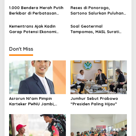
t
Warga Papua Semarakkan
Kamtibmas
HUT RI
i
1.000 Bendera Merah Putih
Reses di Ponorogo,
Berkibar di Perbatasan
Sartono Salurkan Puluhan
o
Sambas
Motor Pengangkut Sampah
n
Kementrans Ajak Kadin
Soal Geotermal
Garap Potensi Ekonomi
Tampomas, MASL Surati
Kawasan Transmigrasi
Parpol dan Desak DPRD
Buka Dokumen Proyek
Don't Miss
Asrorun Ni’am Pimpin
Jumhur Sebut Prabowo
Karteker PWNU Jambi,
“Presiden Paling Hijau”
Pengamat: Figur Pemimpin
Muda Visioner untuk Abad
Kedua NU