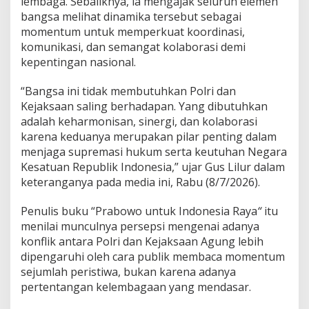
lembaga. Sebaliknya, ia mengajak seluruh elemen
o
bangsa melihat dinamika tersebut sebagai
n
momentum untuk memperkuat koordinasi,
e
s
komunikasi, dan semangat kolaborasi demi
i
kepentingan nasional.
a
M
“Bangsa ini tidak membutuhkan Polri dan
a
Kejaksaan saling berhadapan. Yang dibutuhkan
j
u
adalah keharmonisan, sinergi, dan kolaborasi
karena keduanya merupakan pilar penting dalam
menjaga supremasi hukum serta keutuhan Negara
Kesatuan Republik Indonesia,” ujar Gus Lilur dalam
keteranganya pada media ini, Rabu (8/7/2026).
Penulis buku “Prabowo untuk Indonesia Raya
“
itu
menilai munculnya persepsi mengenai adanya
konflik antara Polri dan Kejaksaan Agung lebih
dipengaruhi oleh cara publik membaca momentum
sejumlah peristiwa, bukan karena adanya
pertentangan kelembagaan yang mendasar.