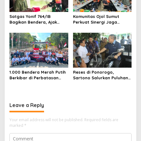
Satgas Yonif 764/IB
Komunitas Ojol Sumut
Bagikan Bendera, Ajak
Perkuat Sinergi Jaga
Warga Papua Semarakkan
Kamtibmas
HUT RI
1.000 Bendera Merah Putih
Reses di Ponorogo,
Berkibar di Perbatasan
Sartono Salurkan Puluhan
Sambas
Motor Pengangkut Sampah
Leave a Reply
Your email address will not be published.
Required fields are
marked
*