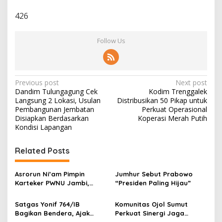
426
Follow Us
P
Previous post
Next post
Dandim Tulungagung Cek
Kodim Trenggalek
o
Langsung 2 Lokasi, Usulan
Distribusikan 50 Pikap untuk
s
Pembangunan Jembatan
Perkuat Operasional
Disiapkan Berdasarkan
Koperasi Merah Putih
t
Kondisi Lapangan
n
Related Posts
a
v
Asrorun Ni’am Pimpin
Jumhur Sebut Prabowo
i
Karteker PWNU Jambi,
“Presiden Paling Hijau”
g
Pengamat: Figur Pemimpin
Muda Visioner untuk Abad
Satgas Yonif 764/IB
Komunitas Ojol Sumut
a
Kedua NU
Bagikan Bendera, Ajak
Perkuat Sinergi Jaga