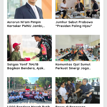
Asrorun Ni’am Pimpin
Jumhur Sebut Prabowo
Karteker PWNU Jambi,
“Presiden Paling Hijau”
Pengamat: Figur Pemimpin
Muda Visioner untuk Abad
Kedua NU
Satgas Yonif 764/IB
Komunitas Ojol Sumut
Bagikan Bendera, Ajak
Perkuat Sinergi Jaga
Warga Papua Semarakkan
Kamtibmas
HUT RI
1.000 Bendera Merah Putih
Reses di Ponorogo,