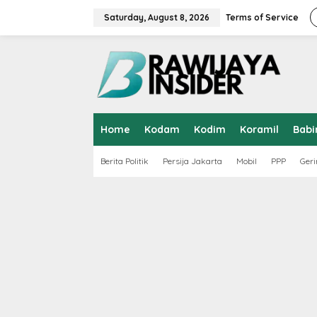
S
k
Saturday, August 8, 2026
Terms of Service
i
p
t
o
c
o
n
t
Home
Kodam
Kodim
Koramil
Babi
e
n
t
Berita Politik
Persija Jakarta
Mobil
PPP
Geri