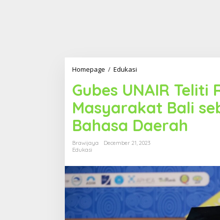
Homepage
/
Edukasi
G
u
Gubes UNAIR Teliti 
b
e
Masyarakat Bali se
s
U
Bahasa Daerah
N
A
I
Brawijaya
December 21, 2023
R
Edukasi
T
e
l
i
t
i
R
i