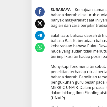
a
l
i
SURABAYA
–
Kemajuan zaman ak
s
bahasa daerah di seluruh dunia
e
banyak masyarakat saat ini y
b
bagian dari cara berpikir tra
a
g
a
Salah satu bahasa daerah di I
i
bahasa Bali. Keberadaan bahas
U
keberadaan bahasa Pulau Dewat
p
muda yang sudah tidak menutur
a
berimplikasi terhadap posisi b
y
a
P
Menyikapi fenomena tersebut, P
e
penelitian terhadap ritual per
l
bahasa daerah. Penelitian ter
e
pengukuhan guru besar pada R
s
t
MERR-C UNAIR. Dalam prosesi t
a
dalam bidang Ilmu Etnolinguist
r
(UNAIR).
i
a