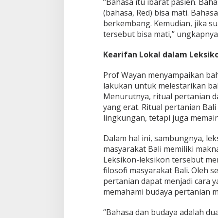
“Bahasa itu ibarat pasien. Baha
n
B
(bahasa, Red) bisa mati. Bahasa
a
berkembang. Kemudian, jika su
h
tersebut bisa mati,” ungkapnya
a
s
Kearifan Lokal dalam Leksiko
a
D
a
Prof Wayan menyampaikan bahw
e
lakukan untuk melestarikan bah
r
Menurutnya, ritual pertanian 
a
yang erat. Ritual pertanian Ba
h
lingkungan, tetapi juga memai
Dalam hal ini, sambungnya, lek
masyarakat Bali memiliki makna
Leksikon-leksikon tersebut me
filosofi masyarakat Bali. Oleh s
pertanian dapat menjadi cara
memahami budaya pertanian ma
“Bahasa dan budaya adalah dua 