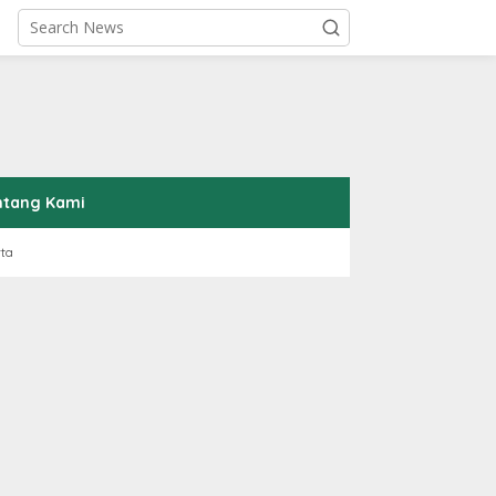
ntang Kami
rta