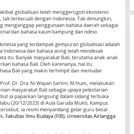
ibat globalisasi telah menggerogoti eksistensi
, tak terkecuali dengan Indonesia. Tak dimungkiri,
ang menganggap penggunaan bahasa daerah sebagai
disional dan bahasa kaum kampung dan
ndeso
.
ndonesia yang terdampak gempuran globalisasi adalah
a Indonesia dan bahasa asing telah mendesak
a itu. Banyak masyarakat Bali, terutama anak-anak
kan bahasa Bali. Oleh karenanya, hal itu
ahasa Bali yang makin terhimpit dan memudar.
rof. Dr. Dra. Ni Wayan Sartini, M.Hum., melakukan
tanian masyarakat Bali sebagai upaya pelestarian
sebut ia paparkan langsung dalam sidang terbuka
abu (20/12/2023) di Aula Garuda Mukti, Kampus
ersebut, ia resmi menyandang gelar guru besar
ik,
Fakultas Ilmu Budaya (FIB),
Universitas Airlangga