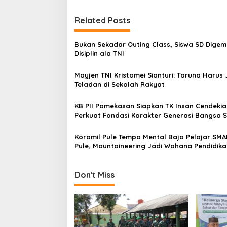
t
Related Posts
n
a
Bukan Sekadar Outing Class, Siswa SD Dige
v
Disiplin ala TNI
i
Mayjen TNI Kristomei Sianturi: Taruna Harus 
g
Teladan di Sekolah Rakyat
a
KB PII Pamekasan Siapkan TK Insan Cendekia
t
Perkuat Fondasi Karakter Generasi Bangsa S
i
Dini
Koramil Pule Tempa Mental Baja Pelajar SMA
o
Pule, Mountaineering Jadi Wahana Pendidika
n
Karakter
Don't Miss