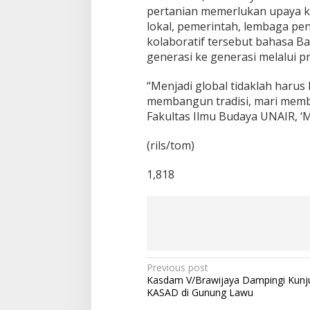
pertanian memerlukan upaya ko
lokal, pemerintah, lembaga pen
kolaboratif tersebut bahasa Bal
generasi ke generasi melalui pr
“Menjadi global tidaklah harus 
membangun tradisi, mari memba
Fakultas Ilmu Budaya UNAIR, ‘
(rils/tom)
1,818
P
Previous post
Kasdam V/Brawijaya Dampingi Kunj
o
KASAD di Gunung Lawu
s