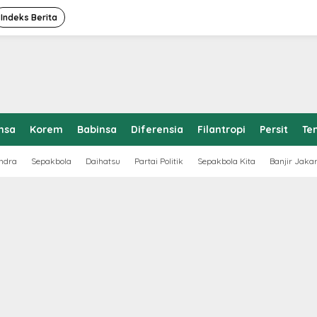
Indeks Berita
nsa
Korem
Babinsa
Diferensia
Filantropi
Persit
Te
ndra
Sepakbola
Daihatsu
Partai Politik
Sepakbola Kita
Banjir Jaka