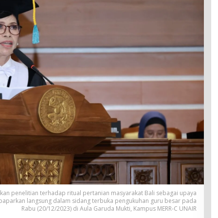
an penelitian terhadap ritual pertanian masyarakat Bali sebagai upaya
ia paparkan langsung dalam sidang terbuka pengukuhan guru besar pada
Rabu (20/12/2023) di Aula Garuda Mukti, Kampus MERR-C UNAIR