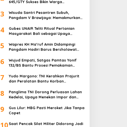
645/GTY Sukses Bikin Warga
Perbatasan Serahkan Senpi Rakitan
3
Wisuda Santri Pesantren Subuh,
Pangdam V Brawijaya: Memakmurkan
Masjid Itu Begini!
4
Gubes UNAIR Teliti Ritual Pertanian
Masyarakat Bali sebagai Upaya
Pelestarian Bahasa Daerah
5
Wapres KH Ma’ruf Amin Didampingi
Pangdam Hadiri Barus Bersholawat
untuk Indonesia
6
Wujud Empati, Satgas Pamtas Yonif
132/BS Bantu Prosesi Pemakaman
Warga
7
Yudo Margono: TNI Kerahkan Prajurit
dan Peralatan Bantu Korban
Kebakaran Depo Pertamina Plumpang
8
Panglima TNI Dorong Perluasan Lahan
Kedelai, Upaya Menekan Impor dan
Memperkuat Kemandirian Pangan
9
Gus Lilur: MBG Pasti Meroket Jika Tanpa
Copet
10
Saat Pencak Silat Militer Didorong Jadi