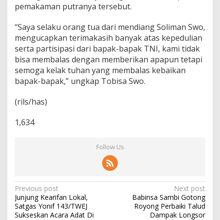
pemakaman putranya tersebut.
“Saya selaku orang tua dari mendiang Soliman Swo,
mengucapkan terimakasih banyak atas kepedulian
serta partisipasi dari bapak-bapak TNI, kami tidak
bisa membalas dengan memberikan apapun tetapi
semoga kelak tuhan yang membalas kebaikan
bapak-bapak,” ungkap Tobisa Swo.
(rils/has)
1,634
Follow Us
P
Previous post
Next post
Junjung Kearifan Lokal,
Babinsa Sambi Gotong
o
Satgas Yonif 143/TWEJ
Royong Perbaiki Talud
s
Sukseskan Acara Adat Di
Dampak Longsor