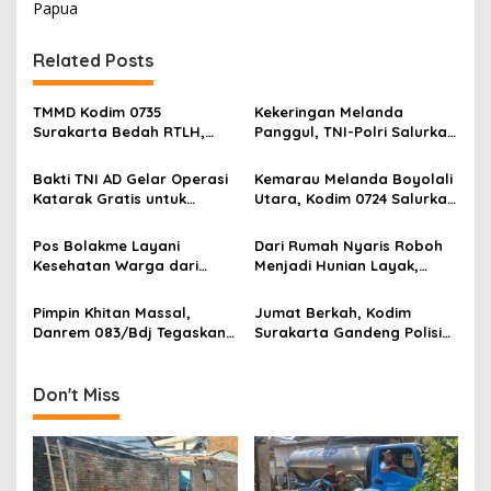
Papua
t
n
Related Posts
a
v
TMMD Kodim 0735
Kekeringan Melanda
Surakarta Bedah RTLH,
Panggul, TNI-Polri Salurkan
i
Wujudkan Hunian Layak
12.000 Liter Air Bersih
g
bagi Warga
Bakti TNI AD Gelar Operasi
Kemarau Melanda Boyolali
Katarak Gratis untuk
Utara, Kodim 0724 Salurkan
a
Warga Madura
Air Bersih
t
Pos Bolakme Layani
Dari Rumah Nyaris Roboh
i
Kesehatan Warga dari
Menjadi Hunian Layak,
Rumah ke Rumah di Papua
Babinsa Kedungwaru
o
Pegunungan
Wujudkan Harapan Ibu Feri
Pimpin Khitan Massal,
Jumat Berkah, Kodim
n
Danrem 083/Bdj Tegaskan
Surakarta Gandeng Polisi
Hal Ini
dan FKPPI Bagikan Sayuran
Gratis untuk Warga
Don't Miss