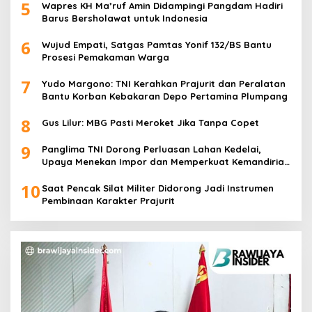
5
Wapres KH Ma’ruf Amin Didampingi Pangdam Hadiri
Barus Bersholawat untuk Indonesia
6
Wujud Empati, Satgas Pamtas Yonif 132/BS Bantu
Prosesi Pemakaman Warga
7
Yudo Margono: TNI Kerahkan Prajurit dan Peralatan
Bantu Korban Kebakaran Depo Pertamina Plumpang
8
Gus Lilur: MBG Pasti Meroket Jika Tanpa Copet
9
Panglima TNI Dorong Perluasan Lahan Kedelai,
Upaya Menekan Impor dan Memperkuat Kemandirian
Pangan
10
Saat Pencak Silat Militer Didorong Jadi Instrumen
Pembinaan Karakter Prajurit