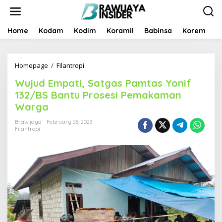
S
k
i
p
Home
Kodam
Kodim
Koramil
Babinsa
Korem
B
t
o
c
Homepage
/
Filantropi
W
o
u
n
Wujud Empati, Satgas Pamtas Yonif
j
t
u
e
132/BS Bantu Prosesi Pemakaman
d
n
Warga
E
t
m
Brawijaya
February 28, 2023
p
Filantropi
a
t
i
,
S
a
t
g
a
s