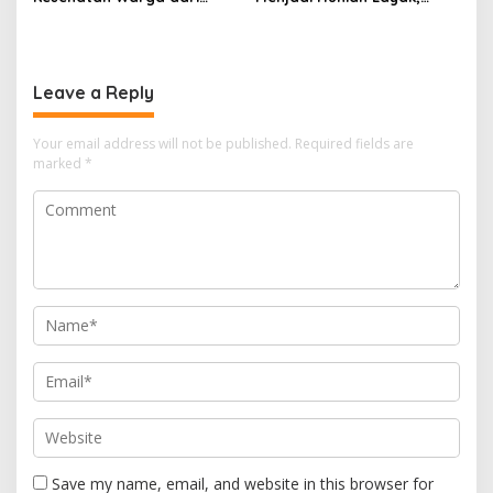
Rumah ke Rumah di Papua
Babinsa Kedungwaru
Pegunungan
Wujudkan Harapan Ibu Feri
Leave a Reply
Your email address will not be published.
Required fields are
marked
*
Save my name, email, and website in this browser for