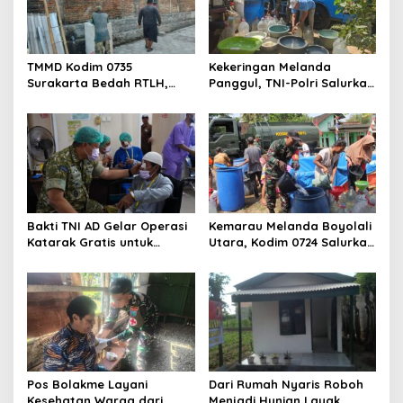
TMMD Kodim 0735
Kekeringan Melanda
Surakarta Bedah RTLH,
Panggul, TNI-Polri Salurkan
Wujudkan Hunian Layak
12.000 Liter Air Bersih
bagi Warga
Bakti TNI AD Gelar Operasi
Kemarau Melanda Boyolali
Katarak Gratis untuk
Utara, Kodim 0724 Salurkan
Warga Madura
Air Bersih
Pos Bolakme Layani
Dari Rumah Nyaris Roboh
Kesehatan Warga dari
Menjadi Hunian Layak,