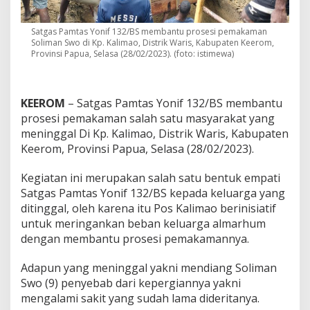
s
e
Satgas Pamtas Yonif 132/BS membantu prosesi pemakaman
s
Soliman Swo di Kp. Kalimao, Distrik Waris, Kabupaten Keerom,
i
Provinsi Papua, Selasa (28/02/2023). (foto: istimewa)
P
e
m
a
KEEROM
– Satgas Pamtas Yonif 132/BS membantu
k
prosesi pemakaman salah satu masyarakat yang
a
m
meninggal Di Kp. Kalimao, Distrik Waris, Kabupaten
a
Keerom, Provinsi Papua, Selasa (28/02/2023).
n
W
Kegiatan ini merupakan salah satu bentuk empati
a
Satgas Pamtas Yonif 132/BS kepada keluarga yang
r
g
ditinggal, oleh karena itu Pos Kalimao berinisiatif
a
untuk meringankan beban keluarga almarhum
dengan membantu prosesi pemakamannya.
Adapun yang meninggal yakni mendiang Soliman
Swo (9) penyebab dari kepergiannya yakni
mengalami sakit yang sudah lama dideritanya.