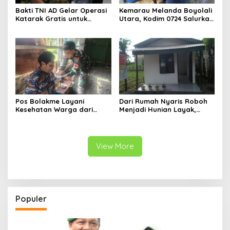
Bakti TNI AD Gelar Operasi
Kemarau Melanda Boyolali
Katarak Gratis untuk
Utara, Kodim 0724 Salurkan
Warga Madura
Air Bersih
Pos Bolakme Layani
Dari Rumah Nyaris Roboh
Kesehatan Warga dari
Menjadi Hunian Layak,
Rumah ke Rumah di Papua
Babinsa Kedungwaru
Pegunungan
Wujudkan Harapan Ibu Feri
View More
Populer