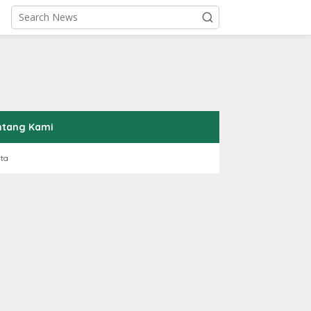
ntang Kami
rta