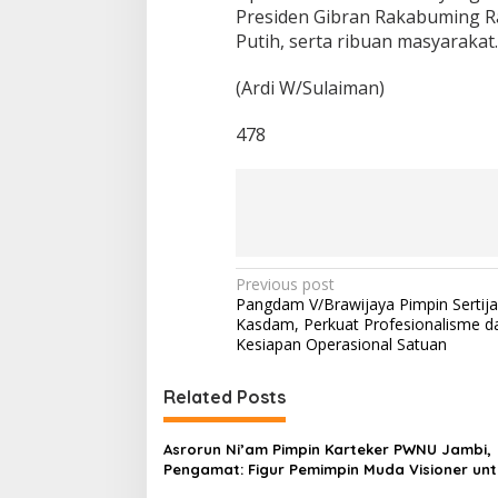
Presiden Gibran Rakabuming Ra
Putih, serta ribuan masyarakat.
(Ardi W/Sulaiman)
478
P
Previous post
Pangdam V/Brawijaya Pimpin Sertij
o
Kasdam, Perkuat Profesionalisme d
s
Kesiapan Operasional Satuan
t
Related Posts
n
a
Asrorun Ni’am Pimpin Karteker PWNU Jambi,
v
Pengamat: Figur Pemimpin Muda Visioner unt
Abad Kedua NU