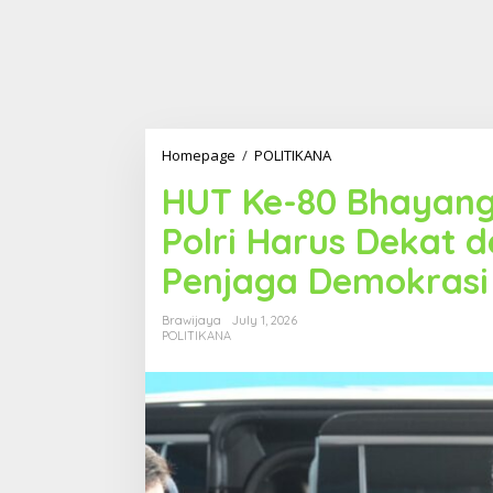
Homepage
/
POLITIKANA
H
U
HUT Ke-80 Bhayang
T
K
Polri Harus Dekat 
e
-
Penjaga Demokrasi
8
0
B
Brawijaya
July 1, 2026
h
POLITIKANA
a
y
a
n
g
k
a
r