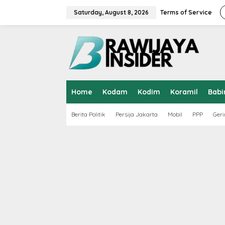
S
k
Saturday, August 8, 2026
Terms of Service
i
p
t
o
c
o
n
t
Home
Kodam
Kodim
Koramil
Babi
e
n
t
Berita Politik
Persija Jakarta
Mobil
PPP
Geri