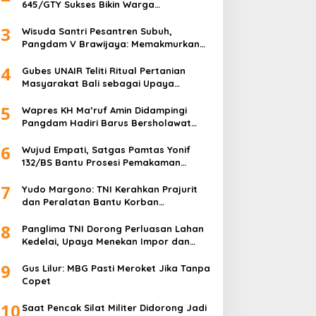
645/GTY Sukses Bikin Warga
Perbatasan Serahkan Senpi Rakitan
3
Wisuda Santri Pesantren Subuh,
Pangdam V Brawijaya: Memakmurkan
Masjid Itu Begini!
4
Gubes UNAIR Teliti Ritual Pertanian
Masyarakat Bali sebagai Upaya
Pelestarian Bahasa Daerah
5
Wapres KH Ma’ruf Amin Didampingi
Pangdam Hadiri Barus Bersholawat
untuk Indonesia
6
Wujud Empati, Satgas Pamtas Yonif
132/BS Bantu Prosesi Pemakaman
Warga
7
Yudo Margono: TNI Kerahkan Prajurit
dan Peralatan Bantu Korban
Kebakaran Depo Pertamina Plumpang
8
Panglima TNI Dorong Perluasan Lahan
Kedelai, Upaya Menekan Impor dan
Memperkuat Kemandirian Pangan
9
Gus Lilur: MBG Pasti Meroket Jika Tanpa
Copet
10
Saat Pencak Silat Militer Didorong Jadi