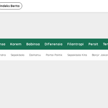
Indeks Berita
nsa
Korem
Babinsa
Diferensia
Filantropi
Persit
Te
ndra
Sepakbola
Daihatsu
Partai Politik
Sepakbola Kita
Banjir Jaka