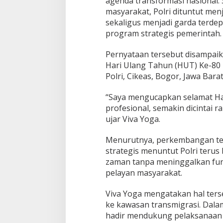
agenda transformasi nasional.
i
P
masyarakat, Polri dituntut menj
e
sekaligus menjadi garda terd
n
program strategis pemerintah.
j
a
Pernyataan tersebut disampaik
g
a
Hari Ulang Tahun (HUT) Ke-80 
D
Polri, Cikeas, Bogor, Jawa Barat
e
m
“Saya mengucapkan selamat Ha
o
profesional, semakin dicintai 
k
r
ujar Viva Yoga.
a
s
Menurutnya, perkembangan tek
i
strategis menuntut Polri ter
zaman tanpa meninggalkan fun
pelayan masyarakat.
Viva Yoga mengatakan hal ters
ke kawasan transmigrasi. Dalam
hadir mendukung pelaksanaan