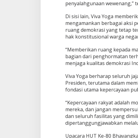
penyalahgunaan wewenang,” t
Di sisi lain, Viva Yoga member
mengamankan berbagai aksi p
ruang demokrasi yang tetap t
hak konstitusional warga negar
“Memberikan ruang kepada ma
bagian dari penghormatan terha
menjaga kualitas demokrasi Ind
Viva Yoga berharap seluruh ja
Presiden, terutama dalam me
fondasi utama kepercayaan pub
“Kepercayaan rakyat adalah mod
mereka, dan jangan mempersuli
dan seluruh fasilitas yang dimi
dipertanggungjawabkan melalui
Upacara HUT Ke-80 Bhayangkara