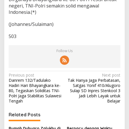
a
negeri, TNI-Polri semakin solid mengawal
y
Indonesia.(*)
b
r
(Johannes/Sulaiman)
a
t
503
Follow Us
P
Previous post
Next post
Danrem 132/Tadulako
Tak Hanya Jaga Perbatasan,
o
Hadiri Hari Bhayangkara ke-
Satgas Yonif 410/Alugoro
s
80, Tegaskan Soliditas TNI-
Sulap SD Inpres Stenkool 3
Polri Jaga Stabilitas Sulawesi
Jadi Lebih Layak untuk
t
Tengah
Belajar
n
Related Posts
a
v
Rumah Duhuaro Zalukhu di
Berpacu dengan Waktu,