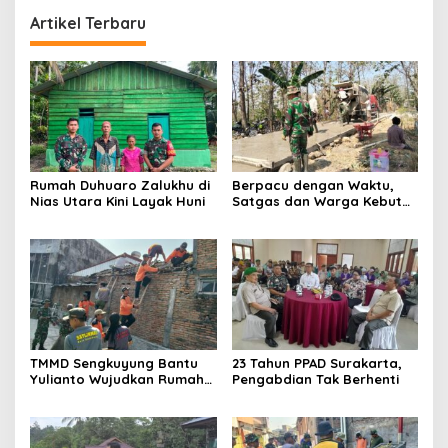
Artikel Terbaru
Rumah Duhuaro Zalukhu di
Berpacu dengan Waktu,
Nias Utara Kini Layak Huni
Satgas dan Warga Kebut
Pembangunan TMMD
Boyolali
TMMD Sengkuyung Bantu
23 Tahun PPAD Surakarta,
Yulianto Wujudkan Rumah
Pengabdian Tak Berhenti
Layak Huni