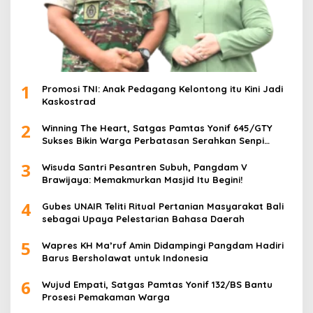
1
Promosi TNI: Anak Pedagang Kelontong itu Kini Jadi
Kaskostrad
2
Winning The Heart, Satgas Pamtas Yonif 645/GTY
Sukses Bikin Warga Perbatasan Serahkan Senpi
Rakitan
3
Wisuda Santri Pesantren Subuh, Pangdam V
Brawijaya: Memakmurkan Masjid Itu Begini!
4
Gubes UNAIR Teliti Ritual Pertanian Masyarakat Bali
sebagai Upaya Pelestarian Bahasa Daerah
5
Wapres KH Ma’ruf Amin Didampingi Pangdam Hadiri
Barus Bersholawat untuk Indonesia
6
Wujud Empati, Satgas Pamtas Yonif 132/BS Bantu
Prosesi Pemakaman Warga