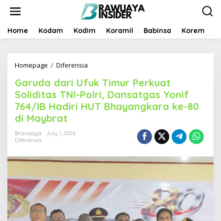
S
k
i
p
Home
Kodam
Kodim
Koramil
Babinsa
Korem
B
t
o
c
Homepage
/
Diferensia
G
o
a
n
Garuda dari Ufuk Timur Perkuat
r
t
u
e
Soliditas TNI-Polri, Dansatgas Yonif
d
n
764/IB Hadiri HUT Bhayangkara ke-80
a
t
di Maybrat
d
a
Brawijaya
July 1, 2026
r
Diferensia
i
U
f
u
k
T
i
m
u