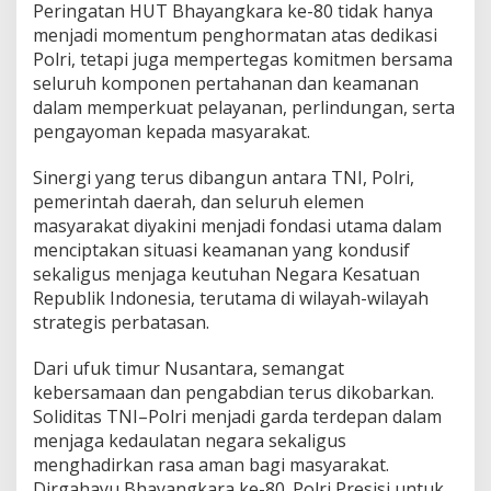
Peringatan HUT Bhayangkara ke-80 tidak hanya
i
menjadi momentum penghormatan atas dedikasi
r
i
Polri, tetapi juga mempertegas komitmen bersama
H
seluruh komponen pertahanan dan keamanan
U
dalam memperkuat pelayanan, perlindungan, serta
T
pengayoman kepada masyarakat.
B
h
a
Sinergi yang terus dibangun antara TNI, Polri,
y
pemerintah daerah, dan seluruh elemen
a
masyarakat diyakini menjadi fondasi utama dalam
n
menciptakan situasi keamanan yang kondusif
g
k
sekaligus menjaga keutuhan Negara Kesatuan
a
Republik Indonesia, terutama di wilayah-wilayah
r
strategis perbatasan.
a
k
Dari ufuk timur Nusantara, semangat
e
-
kebersamaan dan pengabdian terus dikobarkan.
8
Soliditas TNI–Polri menjadi garda terdepan dalam
0
menjaga kedaulatan negara sekaligus
d
menghadirkan rasa aman bagi masyarakat.
i
Dirgahayu Bhayangkara ke-80. Polri Presisi untuk
M