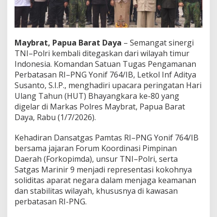
i
,
D
a
n
Maybrat, Papua Barat Daya
– Semangat sinergi
s
TNI–Polri kembali ditegaskan dari wilayah timur
a
Indonesia. Komandan Satuan Tugas Pengamanan
t
Perbatasan RI–PNG Yonif 764/IB, Letkol Inf Aditya
g
a
Susanto, S.I.P., menghadiri upacara peringatan Hari
s
Ulang Tahun (HUT) Bhayangkara ke-80 yang
Y
digelar di Markas Polres Maybrat, Papua Barat
o
Daya, Rabu (1/7/2026).
n
i
f
Kehadiran Dansatgas Pamtas RI–PNG Yonif 764/IB
7
bersama jajaran Forum Koordinasi Pimpinan
6
Daerah (Forkopimda), unsur TNI–Polri, serta
4
Satgas Marinir 9 menjadi representasi kokohnya
/
soliditas aparat negara dalam menjaga keamanan
I
B
dan stabilitas wilayah, khususnya di kawasan
H
perbatasan RI-PNG.
a
d