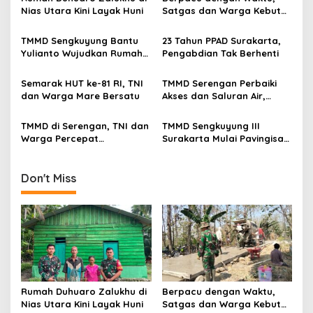
i
Nias Utara Kini Layak Huni
Satgas dan Warga Kebut
g
Pembangunan TMMD
Boyolali
TMMD Sengkuyung Bantu
23 Tahun PPAD Surakarta,
a
Yulianto Wujudkan Rumah
Pengabdian Tak Berhenti
t
Layak Huni
i
Semarak HUT ke-81 RI, TNI
TMMD Serengan Perbaiki
dan Warga Mare Bersatu
Akses dan Saluran Air,
o
Warga Gotong Royong
n
TMMD di Serengan, TNI dan
TMMD Sengkuyung III
Warga Percepat
Surakarta Mulai Pavingisasi
Pembangunan Kampung
Jalan 97 Meter
Don't Miss
Rumah Duhuaro Zalukhu di
Berpacu dengan Waktu,
Nias Utara Kini Layak Huni
Satgas dan Warga Kebut