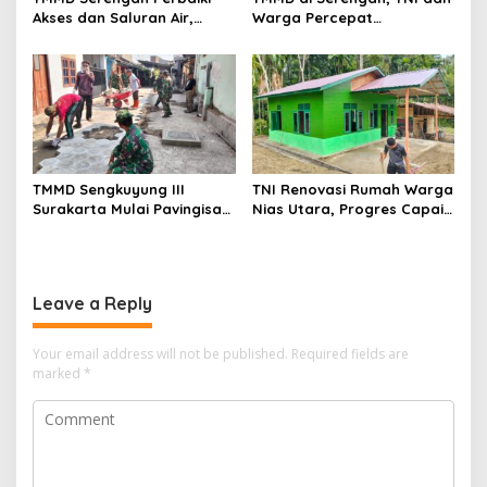
Akses dan Saluran Air,
Warga Percepat
Warga Gotong Royong
Pembangunan Kampung
TMMD Sengkuyung III
TNI Renovasi Rumah Warga
Surakarta Mulai Pavingisasi
Nias Utara, Progres Capai
Jalan 97 Meter
97%
Leave a Reply
Your email address will not be published.
Required fields are
marked
*