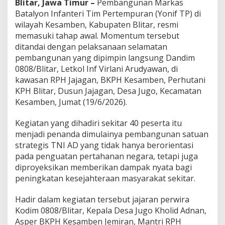
Blitar, Jawa Timur –
Pembangunan Markas
s
Batalyon Infanteri Tim Pertempuran (Yonif TP) di
a
m
wilayah Kesamben, Kabupaten Blitar, resmi
b
memasuki tahap awal. Momentum tersebut
e
ditandai dengan pelaksanaan selamatan
n
pembangunan yang dipimpin langsung Dandim
,
0808/Blitar, Letkol Inf Virlani Arudyawan, di
B
u
kawasan RPH Jajagan, BKPH Kesamben, Perhutani
k
KPH Blitar, Dusun Jajagan, Desa Jugo, Kecamatan
a
Kesamben, Jumat (19/6/2026).
L
a
Kegiatan yang dihadiri sekitar 40 peserta itu
p
a
menjadi penanda dimulainya pembangunan satuan
n
strategis TNI AD yang tidak hanya berorientasi
g
pada penguatan pertahanan negara, tetapi juga
a
diproyeksikan memberikan dampak nyata bagi
n
K
peningkatan kesejahteraan masyarakat sekitar.
e
r
Hadir dalam kegiatan tersebut jajaran perwira
j
Kodim 0808/Blitar, Kepala Desa Jugo Kholid Adnan,
a
Asper BKPH Kesamben Jemiran, Mantri RPH
d