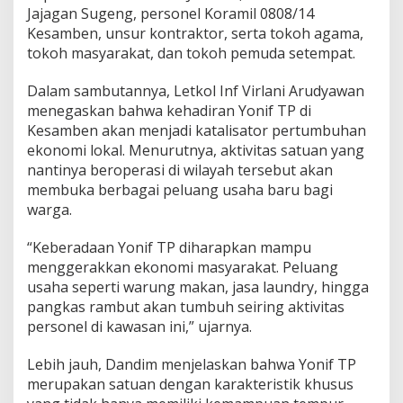
a
Jajagan Sugeng, personel Koramil 0808/14
n
Kesamben, unsur kontraktor, serta tokoh agama,
P
tokoh masyarakat, dan tokoh pemuda setempat.
e
r
Dalam sambutannya, Letkol Inf Virlani Arudyawan
k
u
menegaskan bahwa kehadiran Yonif TP di
a
Kesamben akan menjadi katalisator pertumbuhan
t
ekonomi lokal. Menurutnya, aktivitas satuan yang
K
nantinya beroperasi di wilayah tersebut akan
e
membuka berbagai peluang usaha baru bagi
t
a
warga.
h
a
“Keberadaan Yonif TP diharapkan mampu
n
menggerakkan ekonomi masyarakat. Peluang
a
usaha seperti warung makan, jasa laundry, hingga
n
P
pangkas rambut akan tumbuh seiring aktivitas
a
personel di kawasan ini,” ujarnya.
n
g
Lebih jauh, Dandim menjelaskan bahwa Yonif TP
a
merupakan satuan dengan karakteristik khusus
n