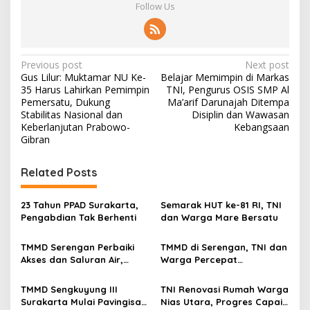
Follow Us
P
Previous post
Next post
Gus Lilur: Muktamar NU Ke-
Belajar Memimpin di Markas
o
35 Harus Lahirkan Pemimpin
TNI, Pengurus OSIS SMP Al
s
Pemersatu, Dukung
Ma’arif Darunajah Ditempa
Stabilitas Nasional dan
Disiplin dan Wawasan
t
Keberlanjutan Prabowo-
Kebangsaan
Gibran
n
a
Related Posts
v
i
23 Tahun PPAD Surakarta,
Semarak HUT ke-81 RI, TNI
g
Pengabdian Tak Berhenti
dan Warga Mare Bersatu
a
TMMD Serengan Perbaiki
TMMD di Serengan, TNI dan
t
Akses dan Saluran Air,
Warga Percepat
Warga Gotong Royong
Pembangunan Kampung
i
TMMD Sengkuyung III
TNI Renovasi Rumah Warga
o
Surakarta Mulai Pavingisasi
Nias Utara, Progres Capai