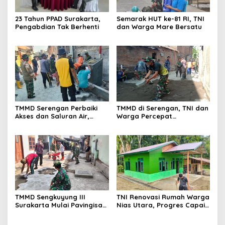
23 Tahun PPAD Surakarta,
Semarak HUT ke-81 RI, TNI
Pengabdian Tak Berhenti
dan Warga Mare Bersatu
TMMD Serengan Perbaiki
TMMD di Serengan, TNI dan
Akses dan Saluran Air,
Warga Percepat
Warga Gotong Royong
Pembangunan Kampung
TMMD Sengkuyung III
TNI Renovasi Rumah Warga
Surakarta Mulai Pavingisasi
Nias Utara, Progres Capai
Jalan 97 Meter
97%