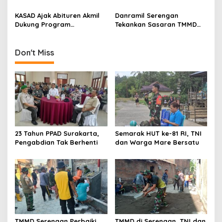
n
Jalan 97 Meter
97%
KASAD Ajak Abituren Akmil
Danramil Serengan
Dukung Program
Tekankan Sasaran TMMD
Pemerintah
Harus Tuntas Tepat Waktu
Don't Miss
23 Tahun PPAD Surakarta,
Semarak HUT ke-81 RI, TNI
Pengabdian Tak Berhenti
dan Warga Mare Bersatu
TMMD Serengan Perbaiki
TMMD di Serengan, TNI dan