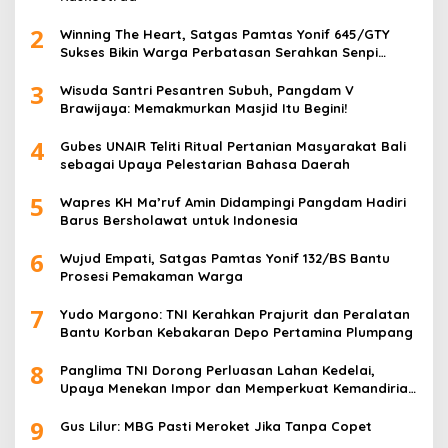
2
Winning The Heart, Satgas Pamtas Yonif 645/GTY
Sukses Bikin Warga Perbatasan Serahkan Senpi
Rakitan
3
Wisuda Santri Pesantren Subuh, Pangdam V
Brawijaya: Memakmurkan Masjid Itu Begini!
4
Gubes UNAIR Teliti Ritual Pertanian Masyarakat Bali
sebagai Upaya Pelestarian Bahasa Daerah
5
Wapres KH Ma’ruf Amin Didampingi Pangdam Hadiri
Barus Bersholawat untuk Indonesia
6
Wujud Empati, Satgas Pamtas Yonif 132/BS Bantu
Prosesi Pemakaman Warga
7
Yudo Margono: TNI Kerahkan Prajurit dan Peralatan
Bantu Korban Kebakaran Depo Pertamina Plumpang
8
Panglima TNI Dorong Perluasan Lahan Kedelai,
Upaya Menekan Impor dan Memperkuat Kemandirian
Pangan
9
Gus Lilur: MBG Pasti Meroket Jika Tanpa Copet