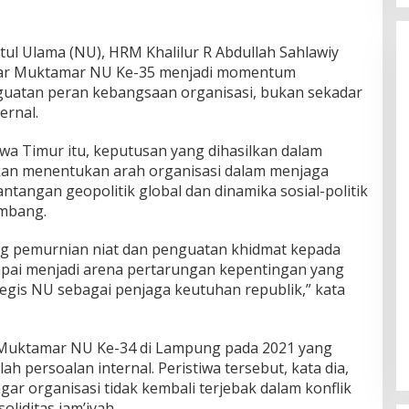
l Ulama (NU), HRM Khalilur R Abdullah Sahlawiy
agar Muktamar NU Ke-35 menjadi momentum
guatan peran kebangsaan organisasi, bukan sekadar
ernal.
awa Timur itu, keputusan yang dihasilkan dalam
akan menentukan arah organisasi dalam menjaga
ntangan geopolitik global dan dinamika sosial-politik
embang.
g pemurnian niat dan penguatan khidmat kepada
mpai menjadi arena pertarungan kepentingan yang
egis NU sebagai penjaga keutuhan republik,” kata
Muktamar NU Ke-34 di Lampung pada 2021 yang
 persoalan internal. Peristiwa tersebut, kata dia,
gar organisasi tidak kembali terjebak dalam konflik
liditas jam’iyah.