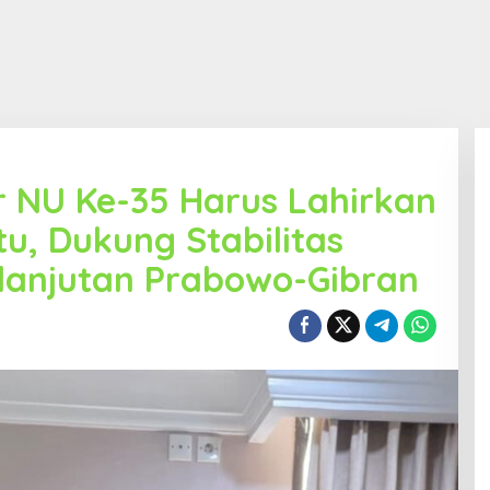
r NU Ke-35 Harus Lahirkan
, Dukung Stabilitas
lanjutan Prabowo-Gibran