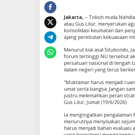
i
t
a
Jakarta,
– Tokoh muda Nahdlatu
s
N
atau Gus Lilur, menyerukan 
a
konsolidasi keumatan dan pen
s
ajang perebutan kekuasaan int
i
o
Menurut kiai asal Situbondo, J
n
a
forum tertinggi NU tersebut 
l
persatuan nasional di tengah ta
d
dalam negeri yang terus berk
a
n
“Muktamar harus menjadi ruan
K
e
umat serta bangsa. Jangan sa
b
justru melemahkan peran strat
e
Gus Lilur, Jumat (19/6/2026).
r
l
Ia mengingatkan pengalaman 
a
n
menurutnya menyisakan sejumlah
j
harus menjadi bahan evaluasi a
u
yang berpotensi mengganggu so