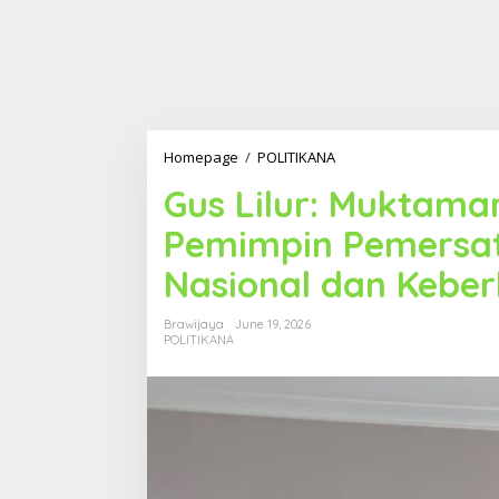
Homepage
/
POLITIKANA
G
u
Gus Lilur: Muktama
s
L
Pemimpin Pemersatu
i
l
Nasional dan Keber
u
r
:
Brawijaya
June 19, 2026
M
POLITIKANA
u
k
t
a
m
a
r
N