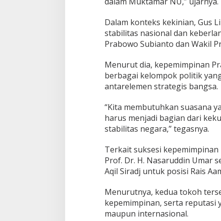
dalam Muktamar NU,” ujarnya.
Dalam konteks kekinian, Gus L
stabilitas nasional dan keber
Prabowo Subianto dan Wakil P
Menurut dia, kepemimpinan Pr
berbagai kelompok politik yan
antarelemen strategis bangsa.
“Kita membutuhkan suasana ya
harus menjadi bagian dari kek
stabilitas negara,” tegasnya.
Terkait suksesi kepemimpinan
Prof. Dr. H. Nasaruddin Umar 
Aqil Siradj untuk posisi Rais A
Menurutnya, kedua tokoh terse
kepemimpinan, serta reputasi 
maupun internasional.