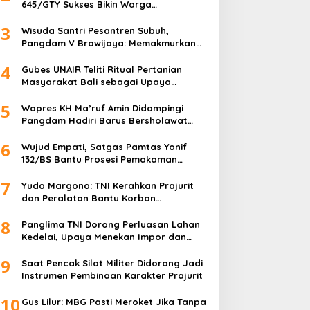
645/GTY Sukses Bikin Warga
Perbatasan Serahkan Senpi Rakitan
3
Wisuda Santri Pesantren Subuh,
Pangdam V Brawijaya: Memakmurkan
Masjid Itu Begini!
4
Gubes UNAIR Teliti Ritual Pertanian
Masyarakat Bali sebagai Upaya
Pelestarian Bahasa Daerah
5
Wapres KH Ma’ruf Amin Didampingi
Pangdam Hadiri Barus Bersholawat
untuk Indonesia
6
Wujud Empati, Satgas Pamtas Yonif
132/BS Bantu Prosesi Pemakaman
Warga
7
Yudo Margono: TNI Kerahkan Prajurit
dan Peralatan Bantu Korban
Kebakaran Depo Pertamina Plumpang
8
Panglima TNI Dorong Perluasan Lahan
Kedelai, Upaya Menekan Impor dan
Memperkuat Kemandirian Pangan
9
Saat Pencak Silat Militer Didorong Jadi
Instrumen Pembinaan Karakter Prajurit
10
Gus Lilur: MBG Pasti Meroket Jika Tanpa