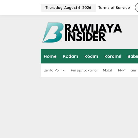
S
k
Thursday, August 6, 2026
Terms of Service
i
p
t
o
c
o
n
t
Home
Kodam
Kodim
Koramil
Babi
e
n
t
Berita Politik
Persija Jakarta
Mobil
PPP
Geri