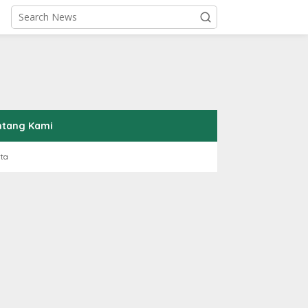
ntang Kami
rta