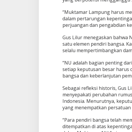
t
a
“Muktamar Lampung harus menja
n
P
dalam pertarungan kepentingan
r
perjuangan dan pengabdian kep
a
b
Gus Lilur menegaskan bahwa NU
o
satu elemen pendiri bangsa. Ka
w
o
selalu mempertimbangkan damp
-
G
“NU adalah bagian penting dari 
i
setiap keputusan besar harus d
b
bangsa dan keberlanjutan pem
r
a
n
Sebagai refleksi historis, Gus
menyepakati perubahan rumus
Indonesia. Menurutnya, keput
yang menempatkan persatuan b
“Para pendiri bangsa telah m
ditempatkan di atas kepenting