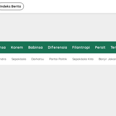
Indeks Berita
nsa
Korem
Babinsa
Diferensia
Filantropi
Persit
Te
ndra
Sepakbola
Daihatsu
Partai Politik
Sepakbola Kita
Banjir Jaka