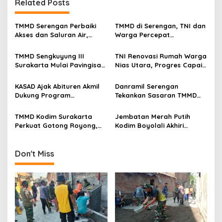
Related Posts
a
v
TMMD Serengan Perbaiki
TMMD di Serengan, TNI dan
i
Akses dan Saluran Air,
Warga Percepat
g
Warga Gotong Royong
Pembangunan Kampung
TMMD Sengkuyung III
TNI Renovasi Rumah Warga
a
Surakarta Mulai Pavingisasi
Nias Utara, Progres Capai
t
Jalan 97 Meter
97%
i
KASAD Ajak Abituren Akmil
Danramil Serengan
Dukung Program
Tekankan Sasaran TMMD
o
Pemerintah
Harus Tuntas Tepat Waktu
n
TMMD Kodim Surakarta
Jembatan Merah Putih
Perkuat Gotong Royong,
Kodim Boyolali Akhiri
Pembangunan Saluran Air
Penantian Warga
Dikebut
Gumukrejo
Don't Miss