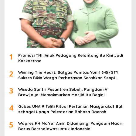
1
Promosi TNI: Anak Pedagang Kelontong itu Kini Jadi
Kaskostrad
2
Winning The Heart, Satgas Pamtas Yonif 645/GTY
Sukses Bikin Warga Perbatasan Serahkan Senpi
Rakitan
3
Wisuda Santri Pesantren Subuh, Pangdam V
Brawijaya: Memakmurkan Masjid Itu Begini!
4
Gubes UNAIR Teliti Ritual Pertanian Masyarakat Bali
sebagai Upaya Pelestarian Bahasa Daerah
5
Wapres KH Ma’ruf Amin Didampingi Pangdam Hadiri
Barus Bersholawat untuk Indonesia