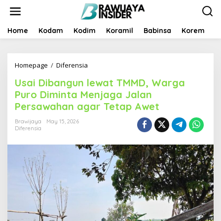
S
k
i
p
Home
Kodam
Kodim
Koramil
Babinsa
Korem
B
t
o
c
Homepage
/
Diferensia
U
o
s
n
Usai Dibangun lewat TMMD, Warga
a
t
i
e
Puro Diminta Menjaga Jalan
D
n
Persawahan agar Tetap Awet
i
t
b
Brawijaya
May 15, 2026
a
Diferensia
n
g
u
n
l
e
w
a
t
T