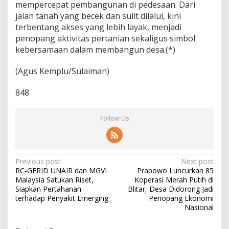
mempercepat pembangunan di pedesaan. Dari
jalan tanah yang becek dan sulit dilalui, kini
terbentang akses yang lebih layak, menjadi
penopang aktivitas pertanian sekaligus simbol
kebersamaan dalam membangun desa.(*)
(Agus Kemplu/Sulaiman)
848
Follow Us
P
Previous post
Next post
RC-GERID UNAIR dan MGVI
Prabowo Luncurkan 85
o
Malaysia Satukan Riset,
Koperasi Merah Putih di
s
Siapkan Pertahanan
Blitar, Desa Didorong Jadi
terhadap Penyakit Emerging
Penopang Ekonomi
t
Nasional
n