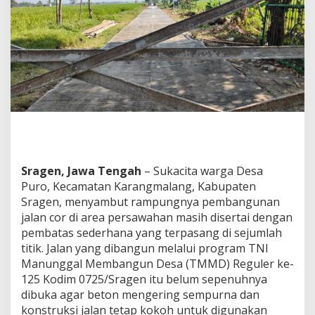
M
M
D
,
W
a
r
g
a
P
u
r
o
Sragen, Jawa Tengah
– Sukacita warga Desa
D
i
Puro, Kecamatan Karangmalang, Kabupaten
m
Sragen, menyambut rampungnya pembangunan
i
jalan cor di area persawahan masih disertai dengan
n
pembatas sederhana yang terpasang di sejumlah
t
a
titik. Jalan yang dibangun melalui program TNI
M
Manunggal Membangun Desa (TMMD) Reguler ke-
e
125 Kodim 0725/Sragen itu belum sepenuhnya
n
dibuka agar beton mengering sempurna dan
j
konstruksi jalan tetap kokoh untuk digunakan
a