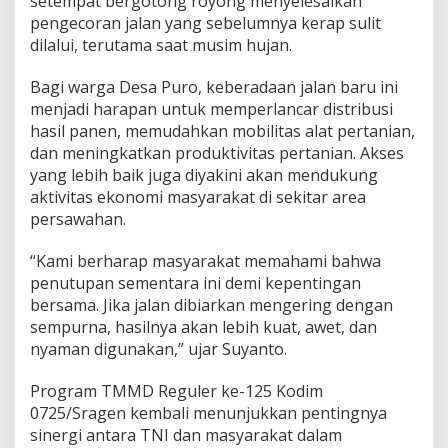
setempat bergotong royong menyelesaikan
p
pengecoran jalan yang sebelumnya kerap sulit
A
dilalui, terutama saat musim hujan.
w
e
t
Bagi warga Desa Puro, keberadaan jalan baru ini
menjadi harapan untuk memperlancar distribusi
hasil panen, memudahkan mobilitas alat pertanian,
dan meningkatkan produktivitas pertanian. Akses
yang lebih baik juga diyakini akan mendukung
aktivitas ekonomi masyarakat di sekitar area
persawahan.
“Kami berharap masyarakat memahami bahwa
penutupan sementara ini demi kepentingan
bersama. Jika jalan dibiarkan mengering dengan
sempurna, hasilnya akan lebih kuat, awet, dan
nyaman digunakan,” ujar Suyanto.
Program TMMD Reguler ke-125 Kodim
0725/Sragen kembali menunjukkan pentingnya
sinergi antara TNI dan masyarakat dalam