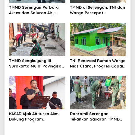
TMMD Serengan Perbaiki
TMMD di Serengan, TNI dan
Akses dan Saluran Air,
Warga Percepat
Warga Gotong Royong
Pembangunan Kampung
TMMD Sengkuyung III
TNI Renovasi Rumah Warga
Surakarta Mulai Pavingisasi
Nias Utara, Progres Capai
Jalan 97 Meter
97%
KASAD Ajak Abituren Akmil
Danramil Serengan
Dukung Program
Tekankan Sasaran TMMD
Pemerintah
Harus Tuntas Tepat Waktu