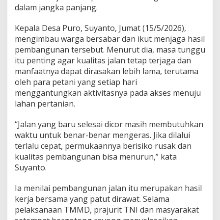
g
dalam jangka panjang.
a
J
Kepala Desa Puro, Suyanto, Jumat (15/5/2026),
a
mengimbau warga bersabar dan ikut menjaga hasil
l
pembangunan tersebut. Menurut dia, masa tunggu
a
n
itu penting agar kualitas jalan tetap terjaga dan
P
manfaatnya dapat dirasakan lebih lama, terutama
e
oleh para petani yang setiap hari
r
menggantungkan aktivitasnya pada akses menuju
s
a
lahan pertanian.
w
a
“Jalan yang baru selesai dicor masih membutuhkan
h
waktu untuk benar-benar mengeras. Jika dilalui
a
terlalu cepat, permukaannya berisiko rusak dan
n
a
kualitas pembangunan bisa menurun,” kata
g
Suyanto.
a
r
Ia menilai pembangunan jalan itu merupakan hasil
T
kerja bersama yang patut dirawat. Selama
e
t
pelaksanaan TMMD, prajurit TNI dan masyarakat
a