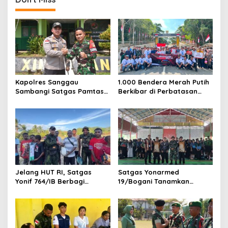
Kapolres Sanggau
1.000 Bendera Merah Putih
Sambangi Satgas Pamtas
Berkibar di Perbatasan
Yonarmed 19/Bogani,
Sambas
Perkuat Soliditas TNI-Polri
di Perbatasan
Jelang HUT RI, Satgas
Satgas Yonarmed
Yonif 764/IB Berbagi
19/Bogani Tanamkan
Sarana Olahraga
Nasionalisme Pelajar
Perbatasan