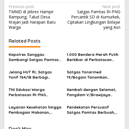
P
Previous post
Next post
TMMD di Jebres Hampir
Satgas Pamtas RI-PNG
o
Rampung, Talud Desa
Percantik SD di Kumurkek,
s
Krajan Jadi Harapan Baru
Ciptakan Lingkungan Belajar
Warga
yang Asri
t
n
Related Posts
a
v
Kapolres Sanggau
1.000 Bendera Merah Putih
Sambangi Satgas Pamtas
Berkibar di Perbatasan
i
Yonarmed 19/Bogani,
Sambas
g
Perkuat Soliditas TNI-Polri
Jelang HUT RI, Satgas
Satgas Yonarmed
di Perbatasan
Yonif 764/IB Berbagi
19/Bogani Tanamkan
a
Sarana Olahraga
Nasionalisme Pelajar
t
Perbatasan
TNI Edukasi Warga
Kembali dengan Selamat,
i
Perbatasan RI-PNG
Pangdam V/Brawijaya
Terapkan Pola Hidup Sehat,
Apresiasi Dedikasi Prajurit
o
Perkuat Kesadaran Cegah
Satgas Yonif 521/DY di
Layanan Kesehatan hingga
Pendekatan Persuasif
n
Penyakit
Perbatasan RI-PNG
Pembagian Makanan,
Satgas Pamtas Berbuah,
Satgas Yonif 764/IB
Warga Sambas Serahkan
Perkuat Kedekatan dengan
Senjata Api Ilegal
Warga Perbatasan Papua
Don't Miss