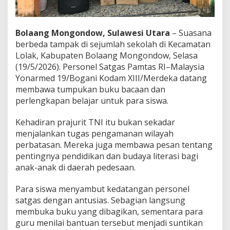
e
d
1
Bolaang Mongondow, Sulawesi Utara
– Suasana
9
/
berbeda tampak di sejumlah sekolah di Kecamatan
B
Lolak, Kabupaten Bolaang Mongondow, Selasa
o
(19/5/2026). Personel Satgas Pamtas RI–Malaysia
g
Yonarmed 19/Bogani Kodam XIII/Merdeka datang
a
membawa tumpukan buku bacaan dan
n
i
perlengkapan belajar untuk para siswa.
B
a
Kehadiran prajurit TNI itu bukan sekadar
g
menjalankan tugas pengamanan wilayah
i
perbatasan. Mereka juga membawa pesan tentang
k
a
pentingnya pendidikan dan budaya literasi bagi
n
anak-anak di daerah pedesaan.
B
u
Para siswa menyambut kedatangan personel
k
satgas dengan antusias. Sebagian langsung
u
u
membuka buku yang dibagikan, sementara para
n
guru menilai bantuan tersebut menjadi suntikan
t