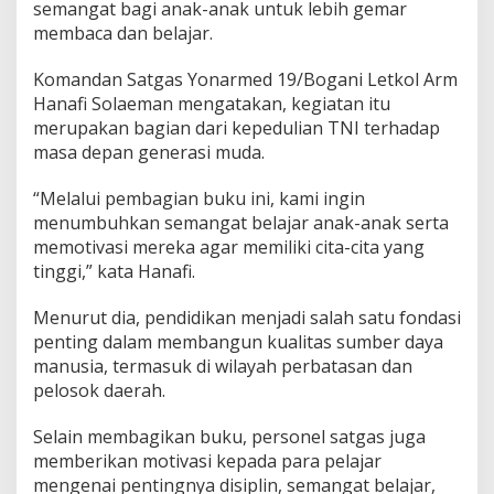
semangat bagi anak-anak untuk lebih gemar
u
membaca dan belajar.
k
P
e
Komandan Satgas Yonarmed 19/Bogani Letkol Arm
l
Hanafi Solaeman mengatakan, kegiatan itu
a
merupakan bagian dari kepedulian TNI terhadap
j
masa depan generasi muda.
a
r
L
“Melalui pembagian buku ini, kami ingin
o
menumbuhkan semangat belajar anak-anak serta
l
memotivasi mereka agar memiliki cita-cita yang
a
tinggi,” kata Hanafi.
k
Menurut dia, pendidikan menjadi salah satu fondasi
penting dalam membangun kualitas sumber daya
manusia, termasuk di wilayah perbatasan dan
pelosok daerah.
Selain membagikan buku, personel satgas juga
memberikan motivasi kepada para pelajar
mengenai pentingnya disiplin, semangat belajar,