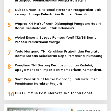
Brawijaya: Memakmurkan Masjid Itu Begini!
4
Gubes UNAIR Teliti Ritual Pertanian Masyarakat Bali
sebagai Upaya Pelestarian Bahasa Daerah
5
Wapres KH Ma’ruf Amin Didampingi Pangdam Hadiri
Barus Bersholawat untuk Indonesia
6
Wujud Empati, Satgas Pamtas Yonif 132/BS Bantu
Prosesi Pemakaman Warga
7
Yudo Margono: TNI Kerahkan Prajurit dan Peralatan
Bantu Korban Kebakaran Depo Pertamina Plumpang
8
Panglima TNI Dorong Perluasan Lahan Kedelai,
Upaya Menekan Impor dan Memperkuat Kemandirian
Pangan
9
Saat Pencak Silat Militer Didorong Jadi Instrumen
Pembinaan Karakter Prajurit
10
Gus Lilur: MBG Pasti Meroket Jika Tanpa Copet