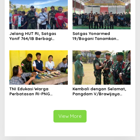
Jelang HUT RI, Satgas
Satgas Yonarmed
Yonif 764/IB Berbagi
19/Bogani Tanamkan
Sarana Olahraga
Nasionalisme Pelajar
Perbatasan
TNI Edukasi Warga
Kembali dengan Selamat,
Perbatasan RI-PNG
Pangdam V/Brawijaya
Terapkan Pola Hidup Sehat,
Apresiasi Dedikasi Prajurit
Perkuat Kesadaran Cegah
Satgas Yonif 521/DY di
Penyakit
Perbatasan RI-PNG
View More