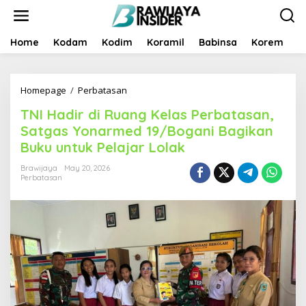
S
k
i
p
Home
Kodam
Kodim
Koramil
Babinsa
Korem
B
t
o
c
Homepage
/
Perbatasan
T
o
N
n
TNI Hadir di Ruang Kelas Perbatasan,
I
t
H
e
Satgas Yonarmed 19/Bogani Bagikan
a
n
Buku untuk Pelajar Lolak
d
t
i
Brawijaya
May 20, 2026
r
Perbatasan
d
i
R
u
a
n
g
K
e
l