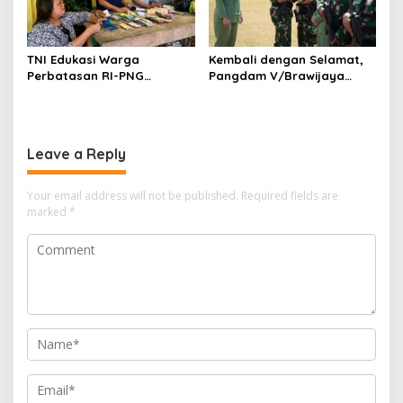
TNI Edukasi Warga
Kembali dengan Selamat,
Perbatasan RI-PNG
Pangdam V/Brawijaya
Terapkan Pola Hidup Sehat,
Apresiasi Dedikasi Prajurit
Perkuat Kesadaran Cegah
Satgas Yonif 521/DY di
Penyakit
Perbatasan RI-PNG
Leave a Reply
Your email address will not be published.
Required fields are
marked
*