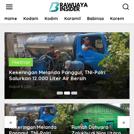
S
k
i
p
Home
Kodam
Kodim
Koramil
Babinsa
Korem
B
t
o
c
o
n
t
e
n
Filantropi
t
Kekeringan Melanda Panggul, TNI-Polri
Salurkan 12.000 Liter Air Bersih
August 8, 2026
«
»
Kekeringan Melanda
Rumah Duhuaro
Panggul, TNI-Polri
Zalukhu di Nias Utara