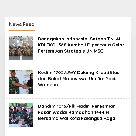
News Feed
B
Banggakan Indonesia, Satgas TNI AL
R
KRI FKO -368 Kembali Dipercaya Gelar
A
Pertemuan Strategis UN MSC
W
I
J
A
Y
Kodim 1702/JWY Dukung Kreatifitas
A
dan Bakat Mahasiswa Una’im Yapis
I
Wamena
N
S
I
D
E
Dandim 1016/Plk Hadiri Peresmian
R
Pasar Wadai Ramadhan 1444 H
Bersama Walikota Palangka Raya