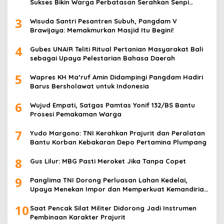
Sukses Bikin Warga Perbatasan Serahkan Senpi
Rakitan
3
Wisuda Santri Pesantren Subuh, Pangdam V
Brawijaya: Memakmurkan Masjid Itu Begini!
4
Gubes UNAIR Teliti Ritual Pertanian Masyarakat Bali
sebagai Upaya Pelestarian Bahasa Daerah
5
Wapres KH Ma’ruf Amin Didampingi Pangdam Hadiri
Barus Bersholawat untuk Indonesia
6
Wujud Empati, Satgas Pamtas Yonif 132/BS Bantu
Prosesi Pemakaman Warga
7
Yudo Margono: TNI Kerahkan Prajurit dan Peralatan
Bantu Korban Kebakaran Depo Pertamina Plumpang
8
Gus Lilur: MBG Pasti Meroket Jika Tanpa Copet
9
Panglima TNI Dorong Perluasan Lahan Kedelai,
Upaya Menekan Impor dan Memperkuat Kemandirian
Pangan
10
Saat Pencak Silat Militer Didorong Jadi Instrumen
Pembinaan Karakter Prajurit