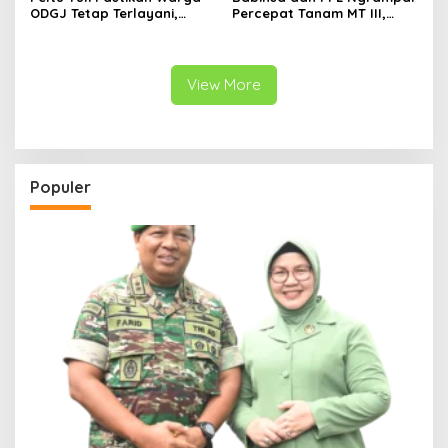
ODGJ Tetap Terlayani,
Percepat Tanam MT III,
Humanisme TNI Hadir di
Kejar Target Luas Tambah
Tengah Masyarakat
Tanam di Sragen
View More
Populer