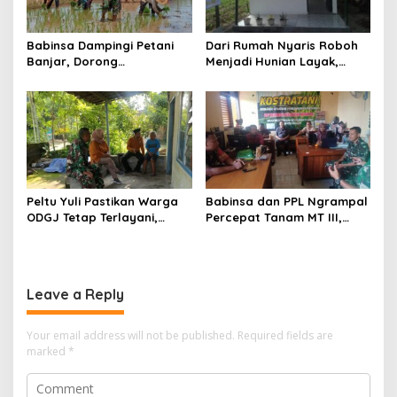
Babinsa Dampingi Petani
Dari Rumah Nyaris Roboh
Banjar, Dorong
Menjadi Hunian Layak,
Produktivitas dan
Babinsa Kedungwaru
Ketahanan Pangan
Wujudkan Harapan Ibu Feri
Peltu Yuli Pastikan Warga
Babinsa dan PPL Ngrampal
ODGJ Tetap Terlayani,
Percepat Tanam MT III,
Humanisme TNI Hadir di
Kejar Target Luas Tambah
Tengah Masyarakat
Tanam di Sragen
Leave a Reply
Your email address will not be published.
Required fields are
marked
*