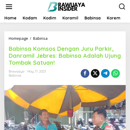
S
k
i
p
Home
Kodam
Kodim
Koramil
Babinsa
Korem
B
t
o
c
Homepage
/
Babinsa
B
o
a
n
Babinsa Komsos Dengan Juru Parkir,
b
t
i
e
Danramil Jebres: Babinsa Adalah Ujung
n
n
Tombak Satuan!
s
t
a
Brawijaya
May 17, 2023
K
Babinsa
o
m
s
o
s
D
e
n
g
a