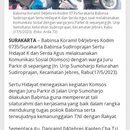
s
:
Babinsa Koramil 04/Jebres Kodim 0735/Surakarta Babinsa
B
Sudiroprajan Sertu Hidayat K dan Serda Agus saat melaksanakan
a
Komunikasi Sosial dengan warga Juru Parkir di sepanjang Jln. Urip
b
Sumoharjo Kelurahan Sudiroprajan, Kecamatan Jebres, Rabu
i
(17/5/2023). (foto: Arda 72)
n
s
SURAKARTA
– Babinsa Koramil 04/Jebres Kodim
a
0735/Surakarta Babinsa Sudiroprajan Sertu
A
Hidayat K dan Serda Agus melaksanakan
d
Komunikasi Sosial (Komsos) dengan warga Juru
a
Parkir di sepanjang Jln. Urip Sumoharjo Kelurahan
l
a
Sudiroprajan, Kecamatan Jebres, Rabu(17/5/2023).
h
U
Sertu Hidayat menegaskan kegiatan Komsos
j
dengan Juru Parkir di Jalan Urip Sumoharjo
u
dilakukan Babinsa guna mempererat tali
n
g
silaturahmi dan kerjasama yang baik dalam rangka
T
mendukung tugas pokok Babinsa serta
o
terwujudnya kemanunggalan TNI dengan Rakyat.
m
b
Sementara itu, Danramil 04/Jebres Kapten Cba Tri
a