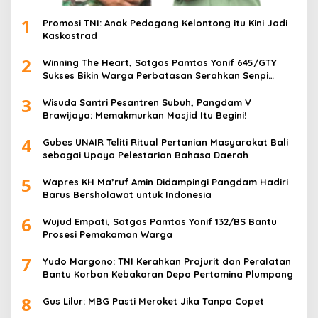
1
Promosi TNI: Anak Pedagang Kelontong itu Kini Jadi
Kaskostrad
2
Winning The Heart, Satgas Pamtas Yonif 645/GTY
Sukses Bikin Warga Perbatasan Serahkan Senpi
Rakitan
3
Wisuda Santri Pesantren Subuh, Pangdam V
Brawijaya: Memakmurkan Masjid Itu Begini!
4
Gubes UNAIR Teliti Ritual Pertanian Masyarakat Bali
sebagai Upaya Pelestarian Bahasa Daerah
5
Wapres KH Ma’ruf Amin Didampingi Pangdam Hadiri
Barus Bersholawat untuk Indonesia
6
Wujud Empati, Satgas Pamtas Yonif 132/BS Bantu
Prosesi Pemakaman Warga
7
Yudo Margono: TNI Kerahkan Prajurit dan Peralatan
Bantu Korban Kebakaran Depo Pertamina Plumpang
8
Gus Lilur: MBG Pasti Meroket Jika Tanpa Copet