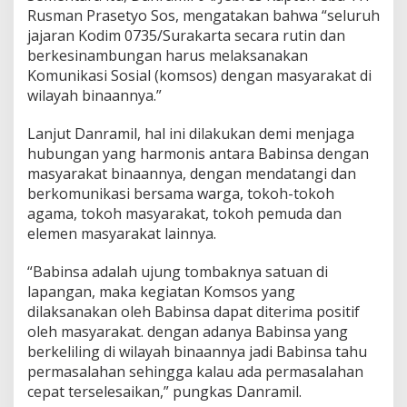
k
Rusman Prasetyo Sos, mengatakan bahwa “seluruh
S
jajaran Kodim 0735/Surakarta secara rutin dan
a
berkesinambungan harus melaksanakan
t
Komunikasi Sosial (komsos) dengan masyarakat di
u
a
wilayah binaannya.”
n
!
Lanjut Danramil, hal ini dilakukan demi menjaga
hubungan yang harmonis antara Babinsa dengan
masyarakat binaannya, dengan mendatangi dan
berkomunikasi bersama warga, tokoh-tokoh
agama, tokoh masyarakat, tokoh pemuda dan
elemen masyarakat lainnya.
“Babinsa adalah ujung tombaknya satuan di
lapangan, maka kegiatan Komsos yang
dilaksanakan oleh Babinsa dapat diterima positif
oleh masyarakat. dengan adanya Babinsa yang
berkeliling di wilayah binaannya jadi Babinsa tahu
permasalahan sehingga kalau ada permasalahan
cepat terselesaikan,” pungkas Danramil.