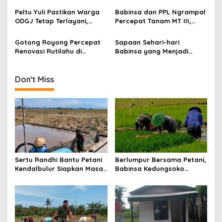
a
Ketahanan Pangan
Wujudkan Harapan Ibu Feri
Peltu Yuli Pastikan Warga
Babinsa dan PPL Ngrampal
t
ODGJ Tetap Terlayani,
Percepat Tanam MT III,
i
Humanisme TNI Hadir di
Kejar Target Luas Tambah
Tengah Masyarakat
Tanam di Sragen
Gotong Royong Percepat
Sapaan Sehari-hari
o
Renovasi Rutilahu di
Babinsa yang Menjadi
n
Tulungagung, Babinsa
Jembatan Solusi bagi
Turun Langsung Bantu
Warga Desa
Warga
Don't Miss
Sertu Randhi Bantu Petani
Berlumpur Bersama Petani,
Kendalbulur Siapkan Masa
Babinsa Kedungsoko
Tanam
Tegaskan Pengabdian TNI
untuk Ketahanan Pangan