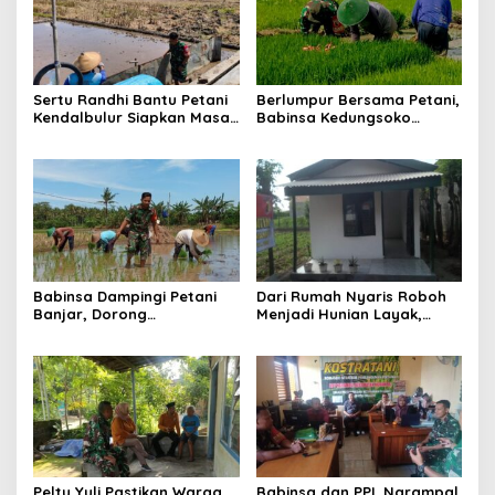
Sertu Randhi Bantu Petani
Berlumpur Bersama Petani,
Kendalbulur Siapkan Masa
Babinsa Kedungsoko
Tanam
Tegaskan Pengabdian TNI
untuk Ketahanan Pangan
Babinsa Dampingi Petani
Dari Rumah Nyaris Roboh
Banjar, Dorong
Menjadi Hunian Layak,
Produktivitas dan
Babinsa Kedungwaru
Ketahanan Pangan
Wujudkan Harapan Ibu Feri
Peltu Yuli Pastikan Warga
Babinsa dan PPL Ngrampal