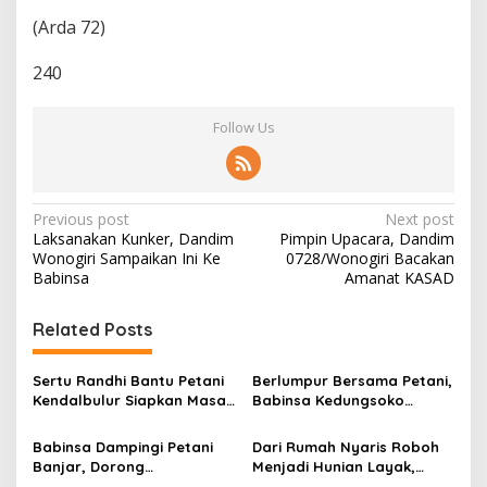
(Arda 72)
240
Follow Us
P
Previous post
Next post
Laksanakan Kunker, Dandim
Pimpin Upacara, Dandim
o
Wonogiri Sampaikan Ini Ke
0728/Wonogiri Bacakan
s
Babinsa
Amanat KASAD
t
Related Posts
n
a
Sertu Randhi Bantu Petani
Berlumpur Bersama Petani,
v
Kendalbulur Siapkan Masa
Babinsa Kedungsoko
Tanam
Tegaskan Pengabdian TNI
i
untuk Ketahanan Pangan
Babinsa Dampingi Petani
Dari Rumah Nyaris Roboh
g
Banjar, Dorong
Menjadi Hunian Layak,
Produktivitas dan
Babinsa Kedungwaru