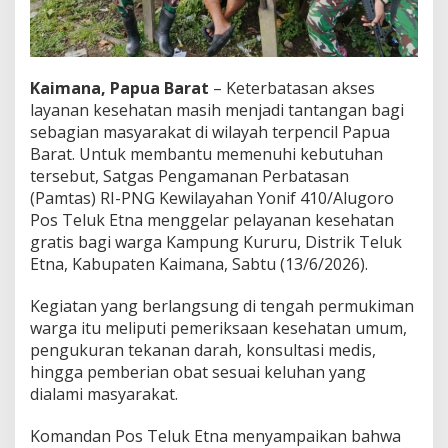
L
a
y
a
n
Kaimana, Papua Barat
– Keterbatasan akses
a
layanan kesehatan masih menjadi tantangan bagi
n
sebagian masyarakat di wilayah terpencil Papua
K
Barat. Untuk membantu memenuhi kebutuhan
e
s
tersebut, Satgas Pengamanan Perbatasan
e
(Pamtas) RI-PNG Kewilayahan Yonif 410/Alugoro
h
Pos Teluk Etna menggelar pelayanan kesehatan
a
gratis bagi warga Kampung Kururu, Distrik Teluk
t
Etna, Kabupaten Kaimana, Sabtu (13/6/2026).
a
n
G
Kegiatan yang berlangsung di tengah permukiman
r
warga itu meliputi pemeriksaan kesehatan umum,
a
pengukuran tekanan darah, konsultasi medis,
t
hingga pemberian obat sesuai keluhan yang
i
s
dialami masyarakat.
b
a
Komandan Pos Teluk Etna menyampaikan bahwa
g