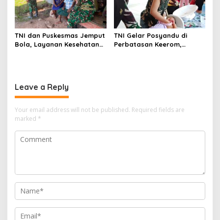
TNI dan Puskesmas Jemput
TNI Gelar Posyandu di
Bola, Layanan Kesehatan
Perbatasan Keerom,
Keliling Jangkau Warga
Dukung Pencegahan
Apalapsili
Stunting Anak Papua
Leave a Reply
Your email address will not be published.
Required fields are
marked
*