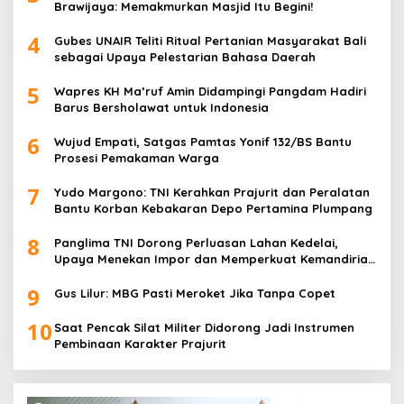
Brawijaya: Memakmurkan Masjid Itu Begini!
4
Gubes UNAIR Teliti Ritual Pertanian Masyarakat Bali
sebagai Upaya Pelestarian Bahasa Daerah
5
Wapres KH Ma’ruf Amin Didampingi Pangdam Hadiri
Barus Bersholawat untuk Indonesia
6
Wujud Empati, Satgas Pamtas Yonif 132/BS Bantu
Prosesi Pemakaman Warga
7
Yudo Margono: TNI Kerahkan Prajurit dan Peralatan
Bantu Korban Kebakaran Depo Pertamina Plumpang
8
Panglima TNI Dorong Perluasan Lahan Kedelai,
Upaya Menekan Impor dan Memperkuat Kemandirian
Pangan
9
Gus Lilur: MBG Pasti Meroket Jika Tanpa Copet
10
Saat Pencak Silat Militer Didorong Jadi Instrumen
Pembinaan Karakter Prajurit