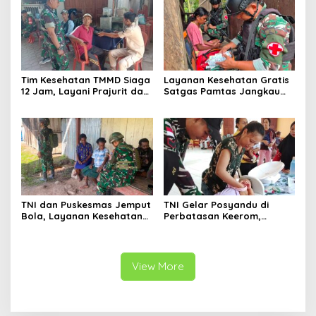
Tim Kesehatan TMMD Siaga
Layanan Kesehatan Gratis
12 Jam, Layani Prajurit dan
Satgas Pamtas Jangkau
Warga di Lokasi
Warga Naikere, Perkuat
Pembangunan Serengan
Akses Medis di Papua Barat
TNI dan Puskesmas Jemput
TNI Gelar Posyandu di
Bola, Layanan Kesehatan
Perbatasan Keerom,
Keliling Jangkau Warga
Dukung Pencegahan
Apalapsili
Stunting Anak Papua
View More