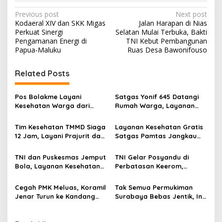
P
Previous post
Next post
Kodaeral XIV dan SKK Migas
Jalan Harapan di Nias
o
Perkuat Sinergi
Selatan Mulai Terbuka, Bakti
s
Pengamanan Energi di
TNI Kebut Pembangunan
Papua-Maluku
Ruas Desa Bawonifouso
t
n
Related Posts
a
v
Pos Bolakme Layani
Satgas Yonif 645 Datangi
Kesehatan Warga dari
Rumah Warga, Layanan
i
Rumah ke Rumah di Papua
Kesehatan Menjangkau
g
Pegunungan
Kampung Muara Nawa
Tim Kesehatan TMMD Siaga
Layanan Kesehatan Gratis
12 Jam, Layani Prajurit dan
Satgas Pamtas Jangkau
a
Warga di Lokasi
Warga Naikere, Perkuat
t
Pembangunan Serengan
Akses Medis di Papua Barat
TNI dan Puskesmas Jemput
TNI Gelar Posyandu di
i
Bola, Layanan Kesehatan
Perbatasan Keerom,
Keliling Jangkau Warga
Dukung Pencegahan
o
Apalapsili
Stunting Anak Papua
Cegah PMK Meluas, Koramil
Tak Semua Permukiman
n
Jenar Turun ke Kandang
Surabaya Bebas Jentik, Ini
dan Ingatkan Peternak
Temuan Survei Mahasiswa
Waspadai Gejala Awal
FKM UNAIR