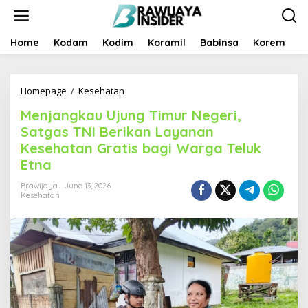
S
k
i
p
Home
Kodam
Kodim
Koramil
Babinsa
Korem
B
t
o
c
Homepage
/
Kesehatan
M
o
e
n
Menjangkau Ujung Timur Negeri,
n
t
j
e
Satgas TNI Berikan Layanan
a
n
Kesehatan Gratis bagi Warga Teluk
n
t
Etna
g
k
Brawijaya
June 13, 2026
a
Kesehatan
u
U
j
u
n
g
T
i
m