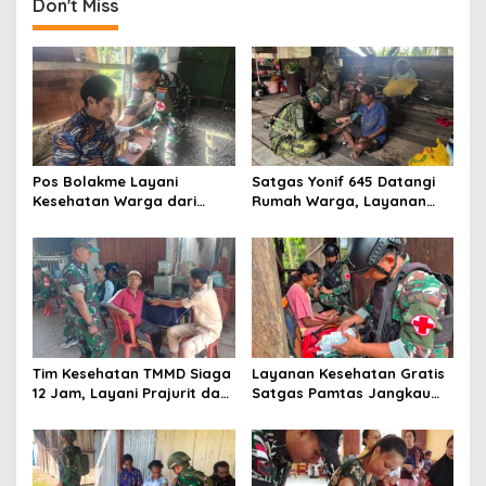
Don't Miss
Pos Bolakme Layani
Satgas Yonif 645 Datangi
Kesehatan Warga dari
Rumah Warga, Layanan
Rumah ke Rumah di Papua
Kesehatan Menjangkau
Pegunungan
Kampung Muara Nawa
Tim Kesehatan TMMD Siaga
Layanan Kesehatan Gratis
12 Jam, Layani Prajurit dan
Satgas Pamtas Jangkau
Warga di Lokasi
Warga Naikere, Perkuat
Pembangunan Serengan
Akses Medis di Papua Barat