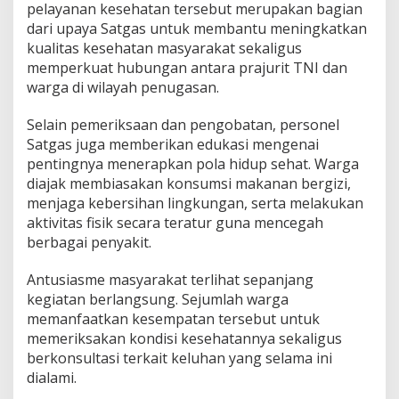
pelayanan kesehatan tersebut merupakan bagian
i
dari upaya Satgas untuk membantu meningkatkan
W
a
kualitas kesehatan masyarakat sekaligus
r
memperkuat hubungan antara prajurit TNI dan
g
warga di wilayah penugasan.
a
T
Selain pemeriksaan dan pengobatan, personel
e
l
Satgas juga memberikan edukasi mengenai
u
pentingnya menerapkan pola hidup sehat. Warga
k
diajak membiasakan konsumsi makanan bergizi,
E
menjaga kebersihan lingkungan, serta melakukan
t
n
aktivitas fisik secara teratur guna mencegah
a
berbagai penyakit.
Antusiasme masyarakat terlihat sepanjang
kegiatan berlangsung. Sejumlah warga
memanfaatkan kesempatan tersebut untuk
memeriksakan kondisi kesehatannya sekaligus
berkonsultasi terkait keluhan yang selama ini
dialami.