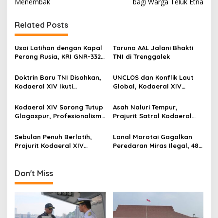
Menembak
bagi Warga Teluk Etna
t
n
Related Posts
a
v
Usai Latihan dengan Kapal
Taruna AAL Jalani Bhakti
Perang Rusia, KRI GNR-332
TNI di Trenggalek
i
Sandar di Pangkalan
g
Angkatan Laut Jepang
Doktrin Baru TNI Disahkan,
UNCLOS dan Konflik Laut
Kodaeral XIV Ikuti
Global, Kodaeral XIV
a
Pengesahan Perisai Trisula
Sorong Ikuti Diskusi
t
Nusantara Secara Virtual
Strategis Kemlu-TNI AL
Kodaeral XIV Sorong Tutup
Asah Naluri Tempur,
i
Glagaspur, Profesionalisme
Prajurit Satrol Kodaeral
dan Kesiapsiagaan Prajurit
XIV Sorong Intensifkan
o
Diuji
Latihan Menembak
Sebulan Penuh Berlatih,
Lanal Morotai Gagalkan
n
Prajurit Kodaeral XIV
Peredaran Miras Ilegal, 48
Sorong Perkuat Kesiapan
Botol Anggur Beralkohol
Tempur
Dimusnahkan
Don't Miss