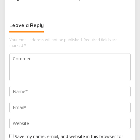
dan Kesiapsiagaan Prajurit
XIV Sorong Intensifkan
Diuji
Latihan Menembak
Leave a Reply
Your email address will not be published.
Required fields are
marked
*
Save my name, email, and website in this browser for