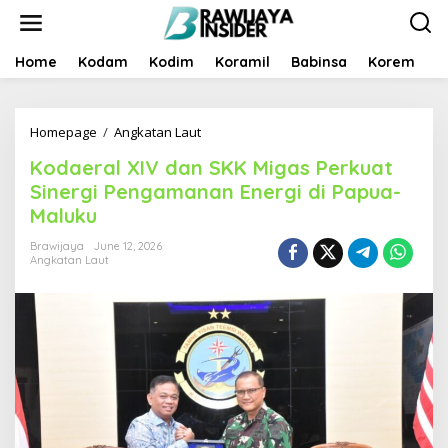
S
k
i
p
Home
Kodam
Kodim
Koramil
Babinsa
Korem
B
t
o
c
Homepage
/
Angkatan Laut
K
o
o
n
Kodaeral XIV dan SKK Migas Perkuat
d
t
a
e
Sinergi Pengamanan Energi di Papua-
e
n
Maluku
r
t
a
Brawijaya
June 12, 2026
l
Angkatan Laut
X
I
V
d
a
n
S
K
K
M