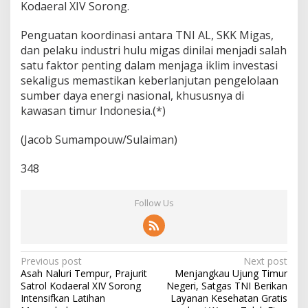
Kodaeral XIV Sorong.
Penguatan koordinasi antara TNI AL, SKK Migas,
dan pelaku industri hulu migas dinilai menjadi salah
satu faktor penting dalam menjaga iklim investasi
sekaligus memastikan keberlanjutan pengelolaan
sumber daya energi nasional, khususnya di
kawasan timur Indonesia.(*)
(Jacob Sumampouw/Sulaiman)
348
Follow Us
P
Previous post
Next post
Asah Naluri Tempur, Prajurit
Menjangkau Ujung Timur
o
Satrol Kodaeral XIV Sorong
Negeri, Satgas TNI Berikan
s
Intensifkan Latihan
Layanan Kesehatan Gratis