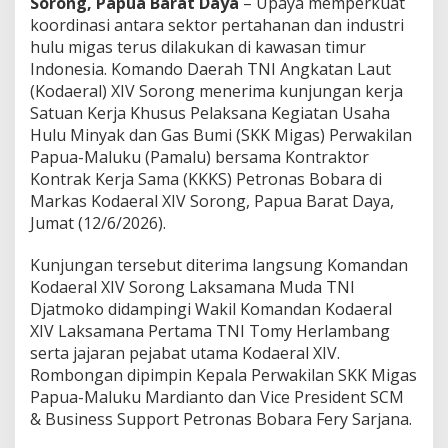
Sorong, Papua Barat Daya
– Upaya memperkuat
n
koordinasi antara sektor pertahanan dan industri
a
hulu migas terus dilakukan di kawasan timur
n
E
Indonesia. Komando Daerah TNI Angkatan Laut
n
(Kodaeral) XIV Sorong menerima kunjungan kerja
e
Satuan Kerja Khusus Pelaksana Kegiatan Usaha
r
Hulu Minyak dan Gas Bumi (SKK Migas) Perwakilan
g
i
Papua-Maluku (Pamalu) bersama Kontraktor
d
Kontrak Kerja Sama (KKKS) Petronas Bobara di
i
Markas Kodaeral XIV Sorong, Papua Barat Daya,
P
Jumat (12/6/2026).
a
p
u
Kunjungan tersebut diterima langsung Komandan
a
Kodaeral XIV Sorong Laksamana Muda TNI
-
Djatmoko didampingi Wakil Komandan Kodaeral
M
XIV Laksamana Pertama TNI Tomy Herlambang
a
serta jajaran pejabat utama Kodaeral XIV.
l
u
Rombongan dipimpin Kepala Perwakilan SKK Migas
k
Papua-Maluku Mardianto dan Vice President SCM
u
& Business Support Petronas Bobara Fery Sarjana.