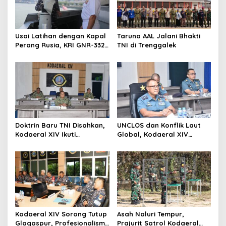
Usai Latihan dengan Kapal
Taruna AAL Jalani Bhakti
Perang Rusia, KRI GNR-332
TNI di Trenggalek
Sandar di Pangkalan
Angkatan Laut Jepang
Doktrin Baru TNI Disahkan,
UNCLOS dan Konflik Laut
Kodaeral XIV Ikuti
Global, Kodaeral XIV
Pengesahan Perisai Trisula
Sorong Ikuti Diskusi
Nusantara Secara Virtual
Strategis Kemlu-TNI AL
Kodaeral XIV Sorong Tutup
Asah Naluri Tempur,
Glagaspur, Profesionalisme
Prajurit Satrol Kodaeral