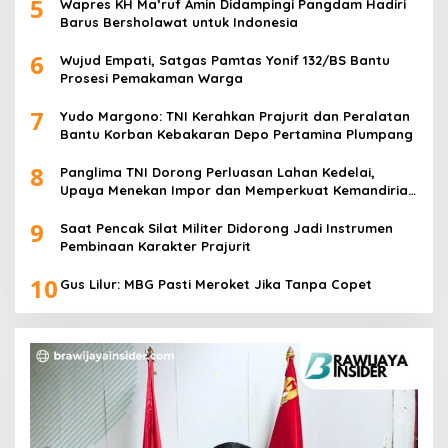
5
Wapres KH Ma’ruf Amin Didampingi Pangdam Hadiri
Barus Bersholawat untuk Indonesia
6
Wujud Empati, Satgas Pamtas Yonif 132/BS Bantu
Prosesi Pemakaman Warga
7
Yudo Margono: TNI Kerahkan Prajurit dan Peralatan
Bantu Korban Kebakaran Depo Pertamina Plumpang
8
Panglima TNI Dorong Perluasan Lahan Kedelai,
Upaya Menekan Impor dan Memperkuat Kemandirian
Pangan
9
Saat Pencak Silat Militer Didorong Jadi Instrumen
Pembinaan Karakter Prajurit
10
Gus Lilur: MBG Pasti Meroket Jika Tanpa Copet