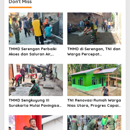
Don't Miss
TMMD Serengan Perbaiki
TMMD di Serengan, TNI dan
Akses dan Saluran Air,
Warga Percepat
Warga Gotong Royong
Pembangunan Kampung
TMMD Sengkuyung III
TNI Renovasi Rumah Warga
Surakarta Mulai Pavingisasi
Nias Utara, Progres Capai
Jalan 97 Meter
97%