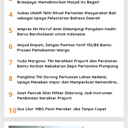
Brawijaya: Memakmurkan Masjid Itu Begini!
4
Gubes UNAIR Teliti Ritual Pertanian Masyarakat Bali
sebagai Upaya Pelestarian Bahasa Daerah
5
Wapres KH Ma’ruf Amin Didampingi Pangdam Hadiri
Barus Bersholawat untuk Indonesia
6
Wujud Empati, Satgas Pamtas Yonif 132/BS Bantu
Prosesi Pemakaman Warga
7
Yudo Margono: TNI Kerahkan Prajurit dan Peralatan
Bantu Korban Kebakaran Depo Pertamina Plumpang
8
Panglima TNI Dorong Perluasan Lahan Kedelai,
Upaya Menekan Impor dan Memperkuat Kemandirian
Pangan
9
Saat Pencak Silat Militer Didorong Jadi Instrumen
Pembinaan Karakter Prajurit
10
Gus Lilur: MBG Pasti Meroket Jika Tanpa Copet