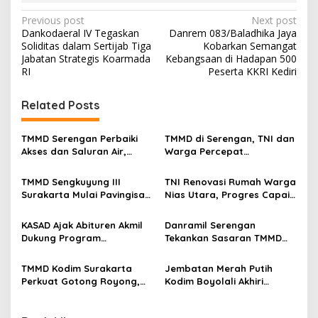
P
Previous post
Next post
Dankodaeral IV Tegaskan
Danrem 083/Baladhika Jaya
o
Soliditas dalam Sertijab Tiga
Kobarkan Semangat
s
Jabatan Strategis Koarmada
Kebangsaan di Hadapan 500
RI
Peserta KKRI Kediri
t
n
Related Posts
a
v
TMMD Serengan Perbaiki
TMMD di Serengan, TNI dan
Akses dan Saluran Air,
Warga Percepat
i
Warga Gotong Royong
Pembangunan Kampung
g
TMMD Sengkuyung III
TNI Renovasi Rumah Warga
Surakarta Mulai Pavingisasi
Nias Utara, Progres Capai
a
Jalan 97 Meter
97%
t
KASAD Ajak Abituren Akmil
Danramil Serengan
i
Dukung Program
Tekankan Sasaran TMMD
Pemerintah
Harus Tuntas Tepat Waktu
o
TMMD Kodim Surakarta
Jembatan Merah Putih
n
Perkuat Gotong Royong,
Kodim Boyolali Akhiri
Pembangunan Saluran Air
Penantian Warga
Dikebut
Gumukrejo