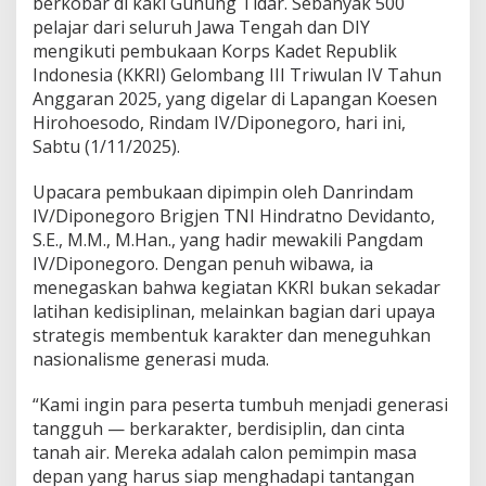
berkobar di kaki Gunung Tidar. Sebanyak 500
K
pelajar dari seluruh Jawa Tengah dan DIY
K
mengikuti pembukaan Korps Kadet Republik
R
I
Indonesia (KKRI) Gelombang III Triwulan IV Tahun
G
Anggaran 2025, yang digelar di Lapangan Koesen
e
Hirohoesodo, Rindam IV/Diponegoro, hari ini,
l
Sabtu (1/11/2025).
o
m
b
Upacara pembukaan dipimpin oleh Danrindam
a
IV/Diponegoro Brigjen TNI Hindratno Devidanto,
n
S.E., M.M., M.Han., yang hadir mewakili Pangdam
g
IV/Diponegoro. Dengan penuh wibawa, ia
I
I
menegaskan bahwa kegiatan KKRI bukan sekadar
I
latihan kedisiplinan, melainkan bagian dari upaya
R
strategis membentuk karakter dan meneguhkan
e
nasionalisme generasi muda.
s
m
i
“Kami ingin para peserta tumbuh menjadi generasi
D
tangguh — berkarakter, berdisiplin, dan cinta
i
tanah air. Mereka adalah calon pemimpin masa
b
depan yang harus siap menghadapi tantangan
u