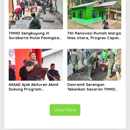
TMMD Sengkuyung III
TNI Renovasi Rumah Warga
Surakarta Mulai Pavingisasi
Nias Utara, Progres Capai
Jalan 97 Meter
97%
KASAD Ajak Abituren Akmil
Danramil Serengan
Dukung Program
Tekankan Sasaran TMMD
Pemerintah
Harus Tuntas Tepat Waktu
View More