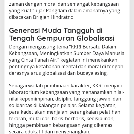
zaman dengan moral dan semangat kebangsaan
k
a
yang kuat,” ujar Pangdam dalam amanatnya yang
d
dibacakan Brigjen Hindratno.
i
R
Generasi Muda Tangguh di
i
n
Tengah Gempuran Globalisasi
d
Dengan mengusung tema “KKRI Bersatu Dalam
a
m
Kebangsaan, Meningkatkan Sumber Daya Manusia
I
yang Cinta Tanah Air,” kegiatan ini menekankan
V
pentingnya ketahanan mental dan moral di tengah
/
derasnya arus globalisasi dan budaya asing.
D
i
p
Sebagai wadah pembinaan karakter, KKRI menjadi
o
laboratorium kebangsaan yang menanamkan nilai-
n
nilai kepemimpinan, disiplin, tanggung jawab, dan
e
solidaritas di kalangan pelajar. Selama kegiatan,
g
o
para kadet akan menjalani serangkaian pelatihan
r
terarah, mulai dari baris-berbaris, kedisiplinan,
o
hingga pembinaan kebangsaan yang dikemas
secara edukatif dan menyenangkan.