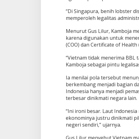
“Di Singapura, benih lobster d
memperoleh legalitas administra
Menurut Gus Lilur, Kamboja men
karena digunakan untuk menerb
(COO) dan Certificate of Healt
“Vietnam tidak menerima BBL 
Kamboja sebagai pintu legalisa
Ia menilai pola tersebut men
berkembang menjadi bagian dari
Indonesia hanya menjadi pem
terbesar dinikmati negara lain.
“Ini ironi besar. Laut Indonesi
ekonominya justru dinikmati pi
negeri sendiri,” ujarnya.
Gus Lilur menyebut Vietnam m