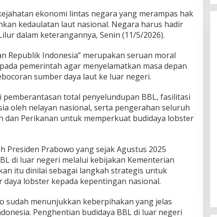
i kejahatan ekonomi lintas negara yang merampas hak
kan kedaulatan laut nasional. Negara harus hadir
Lilur dalam keterangannya, Senin (11/5/2026).
an Republik Indonesia” merupakan seruan moral
 kepada pemerintah agar menyelamatkan masa depan
kebocoran sumber daya laut ke luar negeri.
i pemberantasan total penyelundupan BBL, fasilitasi
esia oleh nelayan nasional, serta pengerahan seluruh
n dan Perikanan untuk memperkuat budidaya lobster
ah Presiden Prabowo yang sejak Agustus 2025
L di luar negeri melalui kebijakan Kementerian
an itu dinilai sebagai langkah strategis untuk
daya lobster kepada kepentingan nasional.
wo sudah menunjukkan keberpihakan yang jelas
donesia. Penghentian budidaya BBL di luar negeri