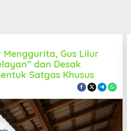
 Menggurita, Gus Lilur
elayan” dan Desak
Bentuk Satgas Khusus