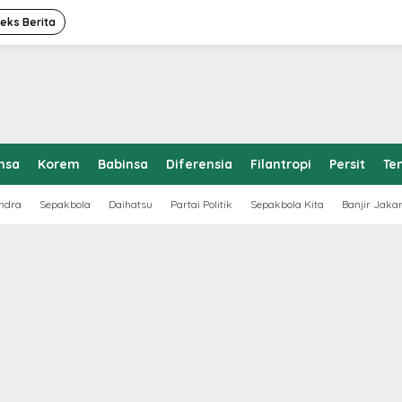
deks Berita
nsa
Korem
Babinsa
Diferensia
Filantropi
Persit
Te
ndra
Sepakbola
Daihatsu
Partai Politik
Sepakbola Kita
Banjir Jaka