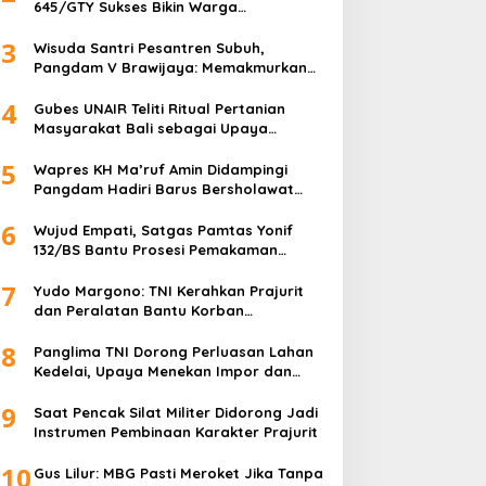
645/GTY Sukses Bikin Warga
Perbatasan Serahkan Senpi Rakitan
3
Wisuda Santri Pesantren Subuh,
Pangdam V Brawijaya: Memakmurkan
Masjid Itu Begini!
4
Gubes UNAIR Teliti Ritual Pertanian
Masyarakat Bali sebagai Upaya
Pelestarian Bahasa Daerah
5
Wapres KH Ma’ruf Amin Didampingi
Pangdam Hadiri Barus Bersholawat
untuk Indonesia
6
Wujud Empati, Satgas Pamtas Yonif
132/BS Bantu Prosesi Pemakaman
Warga
7
Yudo Margono: TNI Kerahkan Prajurit
dan Peralatan Bantu Korban
Kebakaran Depo Pertamina Plumpang
8
Panglima TNI Dorong Perluasan Lahan
Kedelai, Upaya Menekan Impor dan
Memperkuat Kemandirian Pangan
9
Saat Pencak Silat Militer Didorong Jadi
Instrumen Pembinaan Karakter Prajurit
10
Gus Lilur: MBG Pasti Meroket Jika Tanpa