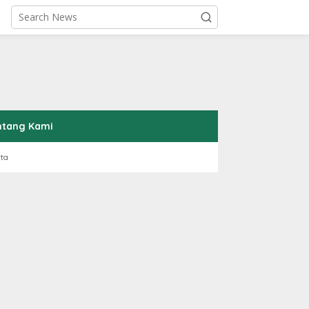
ntang Kami
rta