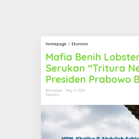
Homepage
/
Ekonomi
M
a
Mafia Benih Lobster
f
i
Serukan “Tritura N
a
B
Presiden Prabowo 
e
n
i
Brawijaya
May 11, 2026
h
Ekonomi
L
o
b
s
t
e
r
M