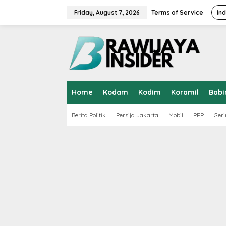
S
k
Friday, August 7, 2026
Terms of Service
In
i
p
t
o
c
o
n
t
Home
Kodam
Kodim
Koramil
Babi
e
n
t
Berita Politik
Persija Jakarta
Mobil
PPP
Geri