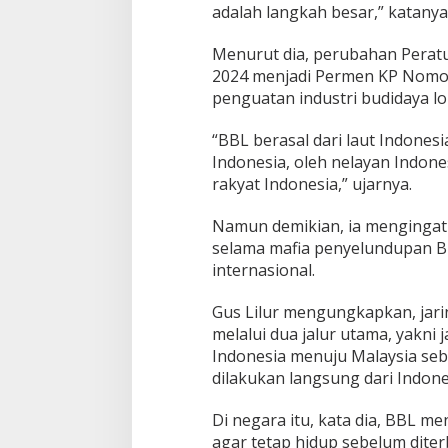
a
adalah langkah besar,” katanya
s
K
Menurut dia, perubahan Perat
h
2024 menjadi Permen KP Nomor
u
s
penguatan industri budidaya lo
u
s
“BBL berasal dari laut Indones
Indonesia, oleh nelayan Indone
rakyat Indonesia,” ujarnya.
Namun demikian, ia mengingatk
selama mafia penyelundupan BB
internasional.
Gus Lilur mengungkapkan, jari
melalui dua jalur utama, yakni ja
Indonesia menuju Malaysia seb
dilakukan langsung dari Indon
Di negara itu, kata dia, BBL me
agar tetap hidup sebelum dit