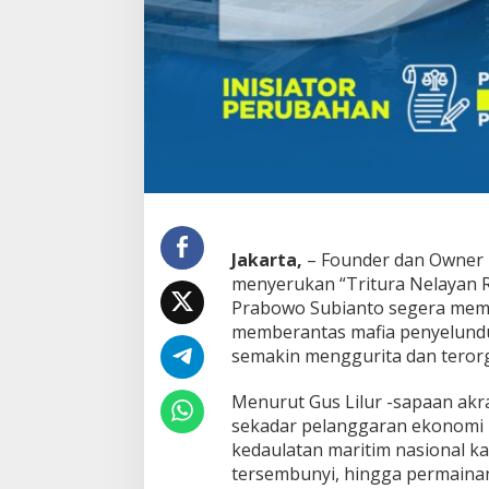
n
“
T
r
i
t
u
r
a
N
e
l
a
y
Jakarta,
– Founder dan Owner
a
menyerukan “Tritura Nelayan R
n
Prabowo Subianto
segera memb
”
memberantas mafia penyelundu
d
semakin menggurita dan terorga
a
n
D
Menurut Gus Lilur -sapaan akr
e
sekadar pelanggaran ekonomi 
s
kedaulatan maritim nasional kar
a
tersembunyi, hingga permainan
k