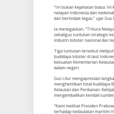
P
r
“Ini bukan kejahatan biasa. In
e
nelayan Indonesia dan melemah
s
dan bertindak tegas,” ujar Gus 
i
d
e
Ia menegaskan, “Tritura Nelay
n
sekaligus tuntutan strategis
P
industri lobster nasional dari 
r
a
Tiga tuntutan tersebut meliput
b
o
budidaya lobster di laut Indon
w
kekuatan Kementerian Kelauta
o
dalam negeri.
B
e
Gus Lilur mengapresiasi langk
n
t
menghentikan total budidaya BB
u
Kelautan dan Perikanan. Kebijak
k
mengembalikan kendali sumber 
S
a
“Kami melihat Presiden Prabo
t
g
terhadap kedaulatan maritim In