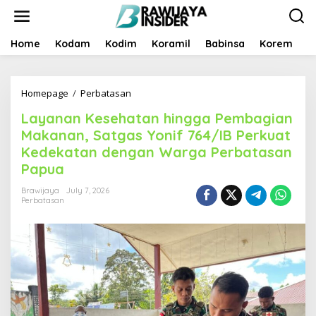
S
k
i
p
Home
Kodam
Kodim
Koramil
Babinsa
Korem
B
t
o
c
Homepage
/
Perbatasan
L
o
a
n
Layanan Kesehatan hingga Pembagian
y
t
a
e
Makanan, Satgas Yonif 764/IB Perkuat
n
n
Kedekatan dengan Warga Perbatasan
a
t
Papua
n
K
Brawijaya
July 7, 2026
e
Perbatasan
s
e
h
a
t
a
n
h
i