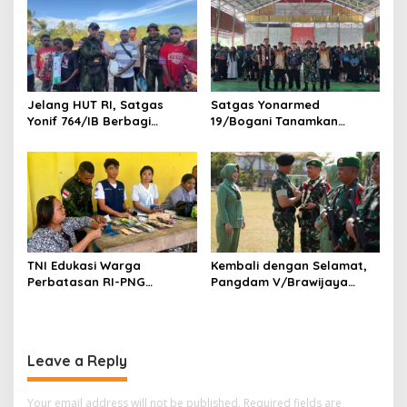
di Perbatasan
Jelang HUT RI, Satgas
Satgas Yonarmed
Yonif 764/IB Berbagi
19/Bogani Tanamkan
Sarana Olahraga
Nasionalisme Pelajar
Perbatasan
TNI Edukasi Warga
Kembali dengan Selamat,
Perbatasan RI-PNG
Pangdam V/Brawijaya
Terapkan Pola Hidup Sehat,
Apresiasi Dedikasi Prajurit
Perkuat Kesadaran Cegah
Satgas Yonif 521/DY di
Penyakit
Perbatasan RI-PNG
Leave a Reply
Your email address will not be published.
Required fields are