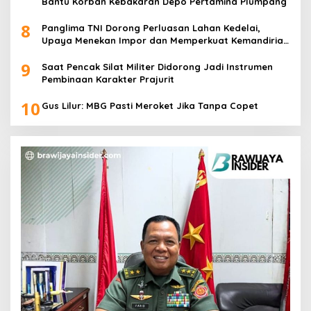
Bantu Korban Kebakaran Depo Pertamina Plumpang
8
Panglima TNI Dorong Perluasan Lahan Kedelai,
Upaya Menekan Impor dan Memperkuat Kemandirian
Pangan
9
Saat Pencak Silat Militer Didorong Jadi Instrumen
Pembinaan Karakter Prajurit
10
Gus Lilur: MBG Pasti Meroket Jika Tanpa Copet