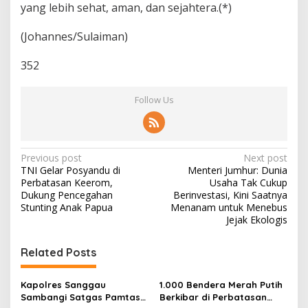
yang lebih sehat, aman, dan sejahtera.(*)
P
a
p
(Johannes/Sulaiman)
u
a
352
Follow Us
P
Previous post
Next post
TNI Gelar Posyandu di
Menteri Jumhur: Dunia
o
Perbatasan Keerom,
Usaha Tak Cukup
s
Dukung Pencegahan
Berinvestasi, Kini Saatnya
Stunting Anak Papua
Menanam untuk Menebus
t
Jejak Ekologis
n
Related Posts
a
v
Kapolres Sanggau
1.000 Bendera Merah Putih
i
Sambangi Satgas Pamtas
Berkibar di Perbatasan