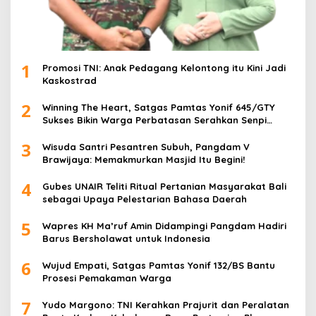
1
Promosi TNI: Anak Pedagang Kelontong itu Kini Jadi
Kaskostrad
2
Winning The Heart, Satgas Pamtas Yonif 645/GTY
Sukses Bikin Warga Perbatasan Serahkan Senpi
Rakitan
3
Wisuda Santri Pesantren Subuh, Pangdam V
Brawijaya: Memakmurkan Masjid Itu Begini!
4
Gubes UNAIR Teliti Ritual Pertanian Masyarakat Bali
sebagai Upaya Pelestarian Bahasa Daerah
5
Wapres KH Ma’ruf Amin Didampingi Pangdam Hadiri
Barus Bersholawat untuk Indonesia
6
Wujud Empati, Satgas Pamtas Yonif 132/BS Bantu
Prosesi Pemakaman Warga
7
Yudo Margono: TNI Kerahkan Prajurit dan Peralatan