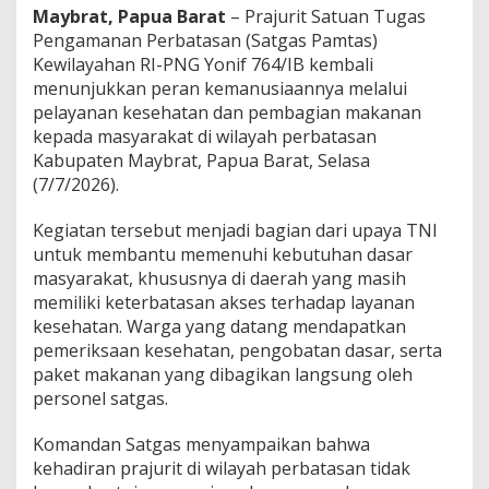
a
Maybrat, Papua Barat
– Prajurit Satuan Tugas
s
Pengamanan Perbatasan (Satgas Pamtas)
Y
Kewilayahan RI-PNG Yonif 764/IB kembali
o
menunjukkan peran kemanusiaannya melalui
n
i
pelayanan kesehatan dan pembagian makanan
f
kepada masyarakat di wilayah perbatasan
7
Kabupaten Maybrat, Papua Barat, Selasa
6
(7/7/2026).
4
/
I
Kegiatan tersebut menjadi bagian dari upaya TNI
B
untuk membantu memenuhi kebutuhan dasar
P
masyarakat, khususnya di daerah yang masih
e
memiliki keterbatasan akses terhadap layanan
r
kesehatan. Warga yang datang mendapatkan
k
u
pemeriksaan kesehatan, pengobatan dasar, serta
a
paket makanan yang dibagikan langsung oleh
t
personel satgas.
K
e
Komandan Satgas menyampaikan bahwa
d
e
kehadiran prajurit di wilayah perbatasan tidak
k