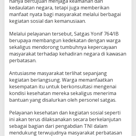
hanya bertujuan menjaga keamanan dan
a
kedaulatan negara, tetapi juga memberikan
t
manfaat nyata bagi masyarakat melalui berbagai
a
n
kegiatan sosial dan kemanusiaan.
d
e
Melalui pelayanan tersebut, Satgas Yonif 764/IB
n
berupaya membangun kedekatan dengan warga
g
sekaligus mendorong tumbuhnya kepercayaan
a
n
masyarakat terhadap kehadiran negara di kawasan
W
perbatasan.
a
r
Antusiasme masyarakat terlihat sepanjang
g
kegiatan berlangsung. Warga memanfaatkan
a
P
kesempatan itu untuk berkonsultasi mengenai
e
kondisi kesehatan mereka sekaligus menerima
r
bantuan yang disalurkan oleh personel satgas.
b
a
Pelayanan kesehatan dan kegiatan sosial seperti
t
a
ini akan terus dilaksanakan secara berkelanjutan
s
sebagai bagian dari pengabdian TNI dalam
a
mendukung terwujudnya masyarakat perbatasan
n