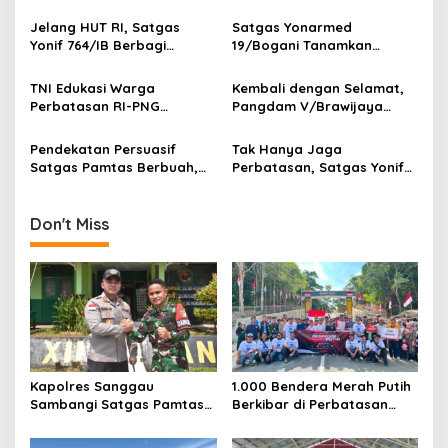
g
Yonarmed 19/Bogani,
Sambas
Perkuat Soliditas TNI-Polri
Jelang HUT RI, Satgas
Satgas Yonarmed
a
di Perbatasan
Yonif 764/IB Berbagi
19/Bogani Tanamkan
t
Sarana Olahraga
Nasionalisme Pelajar
Perbatasan
i
TNI Edukasi Warga
Kembali dengan Selamat,
Perbatasan RI-PNG
Pangdam V/Brawijaya
o
Terapkan Pola Hidup Sehat,
Apresiasi Dedikasi Prajurit
n
Perkuat Kesadaran Cegah
Satgas Yonif 521/DY di
Pendekatan Persuasif
Tak Hanya Jaga
Penyakit
Perbatasan RI-PNG
Satgas Pamtas Berbuah,
Perbatasan, Satgas Yonif
Warga Sambas Serahkan
410/Alugoro Sulap SD
Senjata Api Ilegal
Inpres Stenkool 3 Jadi
Lebih Layak untuk Belajar
Don't Miss
Kapolres Sanggau
1.000 Bendera Merah Putih
Sambangi Satgas Pamtas
Berkibar di Perbatasan
Yonarmed 19/Bogani,
Sambas
Perkuat Soliditas TNI-Polri