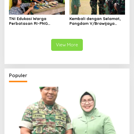
TNI Edukasi Warga
Kembali dengan Selamat,
Perbatasan RI-PNG
Pangdam V/Brawijaya
Terapkan Pola Hidup Sehat,
Apresiasi Dedikasi Prajurit
Perkuat Kesadaran Cegah
Satgas Yonif 521/DY di
Penyakit
Perbatasan RI-PNG
View More
Populer