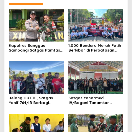
Kapolres Sanggau
1.000 Bendera Merah Putih
Sambangi Satgas Pamtas
Berkibar di Perbatasan
Yonarmed 19/Bogani,
Sambas
Perkuat Soliditas TNI-Polri
di Perbatasan
Jelang HUT RI, Satgas
Satgas Yonarmed
Yonif 764/IB Berbagi
19/Bogani Tanamkan
Sarana Olahraga
Nasionalisme Pelajar
Perbatasan