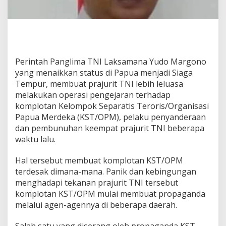
o
M
a
r
g
o
n
Perintah Panglima TNI Laksamana Yudo Margono
o
yang menaikkan status di Papua menjadi Siaga
,
Tempur, membuat prajurit TNI lebih leluasa
P
melakukan operasi pengejaran terhadap
a
n
komplotan Kelompok Separatis Teroris/Organisasi
i
Papua Merdeka (KST/OPM), pelaku penyanderaan
k
dan pembunuhan keempat prajurit TNI beberapa
?
waktu lalu.
Hal tersebut membuat komplotan KST/OPM
terdesak dimana-mana. Panik dan kebingungan
menghadapi tekanan prajurit TNI tersebut
komplotan KST/OPM mulai membuat propaganda
melalui agen-agennya di beberapa daerah.