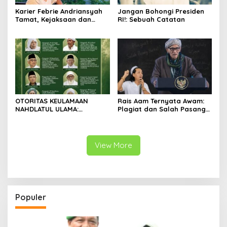
Karier Febrie Andriansyah
Jangan Bohongi Presiden
Tamat, Kejaksaan dan
RI!: Sebuah Catatan
Kepolisian Kian Erat
OTORITAS KEULAMAAN
Rais Aam Ternyata Awam:
NAHDLATUL ULAMA:
Plagiat dan Salah Pasang
Menimbang Rais Aam
Harkat
Menjelang Muktamar Ke-35
View More
Populer