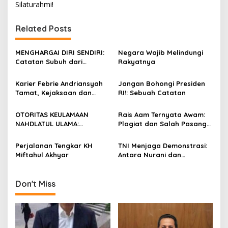
Silaturahmi!
t
n
Related Posts
a
v
MENGHARGAI DIRI SENDIRI:
Negara Wajib Melindungi
Catatan Subuh dari
Rakyatnya
i
Bentangan Tambang Tanah
g
Jawa
Karier Febrie Andriansyah
Jangan Bohongi Presiden
Tamat, Kejaksaan dan
RI!: Sebuah Catatan
a
Kepolisian Kian Erat
t
OTORITAS KEULAMAAN
Rais Aam Ternyata Awam:
i
NAHDLATUL ULAMA:
Plagiat dan Salah Pasang
Menimbang Rais Aam
Harkat
o
Menjelang Muktamar Ke-35
Perjalanan Tengkar KH
TNI Menjaga Demonstrasi:
n
Miftahul Akhyar
Antara Nurani dan
Komando
Don't Miss