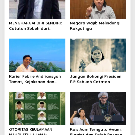
MENGHARGAI DIRI SENDIRI:
Negara Wajib Melindungi
Catatan Subuh dari
Rakyatnya
Bentangan Tambang Tanah
Jawa
Karier Febrie Andriansyah
Jangan Bohongi Presiden
Tamat, Kejaksaan dan
RI!: Sebuah Catatan
Kepolisian Kian Erat
OTORITAS KEULAMAAN
Rais Aam Ternyata Awam:
NAHDLATUL ULAMA:
Plagiat dan Salah Pasang