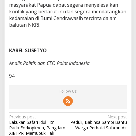
masyarakat Papua dapat segera menyelesaikan
konflik yang berlarut ini dan segera mendatangkan
kedamaian di Bumi Cendrawasih tercinta dalam
balutan NKRI.
KAREL SUSETYO
Analis Politik dan CEO Point Indonesia
94
Follow Us
P
Previous post
Next post
Lakukan Safari Idul Fitri
Peduli, Babinsa Sambi Bantu
o
Pada Forkopimda, Pangdam
Warga Perbaiki Saluran Air
s
XII/TPR: Memupuk Tali