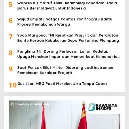
5
Wapres KH Ma’ruf Amin Didampingi Pangdam Hadiri
Barus Bersholawat untuk Indonesia
6
Wujud Empati, Satgas Pamtas Yonif 132/BS Bantu
Prosesi Pemakaman Warga
7
Yudo Margono: TNI Kerahkan Prajurit dan Peralatan
Bantu Korban Kebakaran Depo Pertamina Plumpang
8
Panglima TNI Dorong Perluasan Lahan Kedelai,
Upaya Menekan Impor dan Memperkuat Kemandirian
Pangan
9
Saat Pencak Silat Militer Didorong Jadi Instrumen
Pembinaan Karakter Prajurit
10
Gus Lilur: MBG Pasti Meroket Jika Tanpa Copet