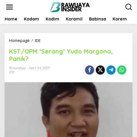
S
k
i
p
Home
Kodam
Kodim
Koramil
Babinsa
Korem
B
t
o
c
Homepage
/
IDE
K
o
S
n
KST/OPM ‘Serang’ Yudo Margono,
T
t
/
e
Panik?
O
n
P
t
Brawijaya
April 24, 2023
IDE
M
‘
S
e
r
a
n
g
’
Y
u
d