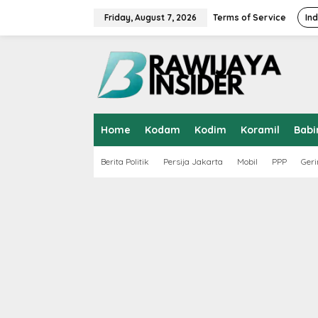
S
k
Friday, August 7, 2026
Terms of Service
In
i
p
t
o
c
o
n
t
Home
Kodam
Kodim
Koramil
Babi
e
n
t
Berita Politik
Persija Jakarta
Mobil
PPP
Geri