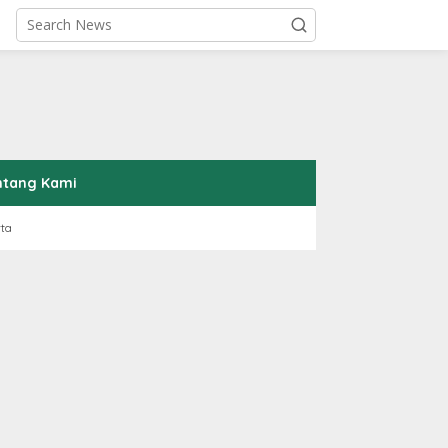
ntang Kami
rta