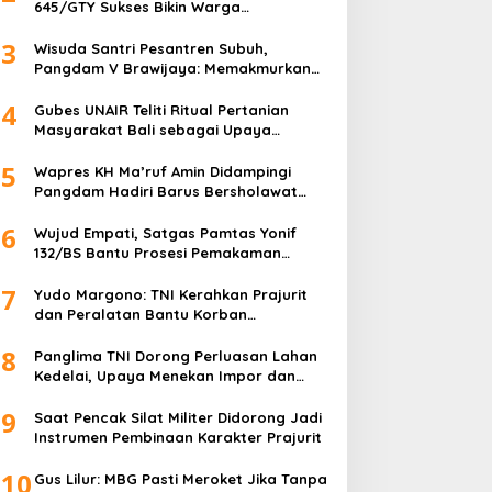
645/GTY Sukses Bikin Warga
Perbatasan Serahkan Senpi Rakitan
3
Wisuda Santri Pesantren Subuh,
Pangdam V Brawijaya: Memakmurkan
Masjid Itu Begini!
4
Gubes UNAIR Teliti Ritual Pertanian
Masyarakat Bali sebagai Upaya
Pelestarian Bahasa Daerah
5
Wapres KH Ma’ruf Amin Didampingi
Pangdam Hadiri Barus Bersholawat
untuk Indonesia
6
Wujud Empati, Satgas Pamtas Yonif
132/BS Bantu Prosesi Pemakaman
Warga
7
Yudo Margono: TNI Kerahkan Prajurit
dan Peralatan Bantu Korban
Kebakaran Depo Pertamina Plumpang
8
Panglima TNI Dorong Perluasan Lahan
Kedelai, Upaya Menekan Impor dan
Memperkuat Kemandirian Pangan
9
Saat Pencak Silat Militer Didorong Jadi
Instrumen Pembinaan Karakter Prajurit
10
Gus Lilur: MBG Pasti Meroket Jika Tanpa