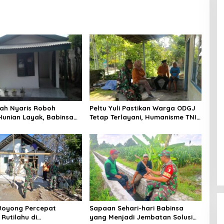
ah Nyaris Roboh
Peltu Yuli Pastikan Warga ODGJ
Hunian Layak, Babinsa
Tetap Terlayani, Humanisme TNI
aru Wujudkan Harapan
Hadir di Tengah Masyarakat
Royong Percepat
Sapaan Sehari-hari Babinsa
Rutilahu di
yang Menjadi Jembatan Solusi