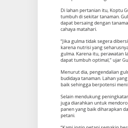
g
a
Di lahan pertanian itu, Kopt
P
tumbuh di sekitar tanaman. Gul
r
o
dapat bersaing dengan tanama
d
cahaya matahari.
u
k
“Jika gulma tidak segera dibe
t
karena nutrisi yang seharusny
i
v
gulma. Karena itu, perawatan l
i
dapat tumbuh optimal,” ujar G
t
a
Menurut dia, pengendalian gu
s
budidaya tanaman. Lahan yan
P
a
baik sehingga berpotensi meni
n
e
Selain mendukung peningkatan
n
juga diarahkan untuk mendoro
panen yang baik diharapkan da
petani.
“Kami ingin petani semakin be