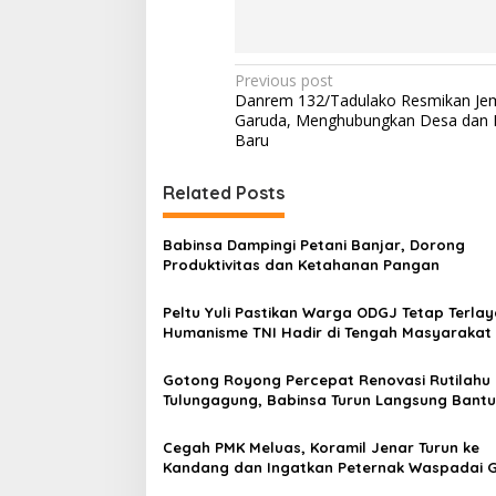
P
Previous post
Danrem 132/Tadulako Resmikan Je
o
Garuda, Menghubungkan Desa dan 
s
Baru
t
Related Posts
n
a
Babinsa Dampingi Petani Banjar, Dorong
v
Produktivitas dan Ketahanan Pangan
i
Peltu Yuli Pastikan Warga ODGJ Tetap Terlay
g
Humanisme TNI Hadir di Tengah Masyarakat
a
Gotong Royong Percepat Renovasi Rutilahu 
t
Tulungagung, Babinsa Turun Langsung Bantu
i
Warga
Cegah PMK Meluas, Koramil Jenar Turun ke
o
Kandang dan Ingatkan Peternak Waspadai G
n
Awal