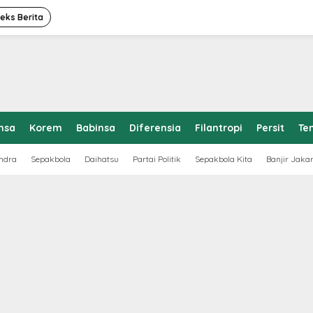
deks Berita
nsa
Korem
Babinsa
Diferensia
Filantropi
Persit
Te
ndra
Sepakbola
Daihatsu
Partai Politik
Sepakbola Kita
Banjir Jaka