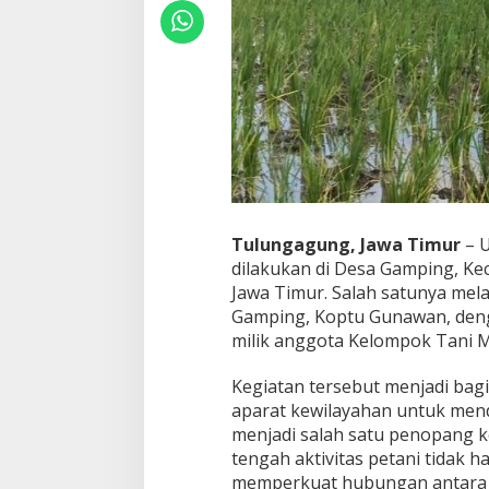
g
K
e
n
d
a
l
i
k
a
n
G
u
Tulungagung, Jawa Timur
– U
l
dilakukan di Desa Gamping, K
m
Jawa Timur. Salah satunya mel
a
Gamping, Koptu Gunawan, den
d
e
milik anggota Kelompok Tani Ma
m
i
Kegiatan tersebut menjadi bagi
M
aparat kewilayahan untuk mend
e
menjadi salah satu penopang k
n
j
tengah aktivitas petani tidak 
a
memperkuat hubungan antara 