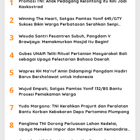
1
Promosi TNI: Anak Pedagang Kelontong itu Kini Jadi
Kaskostrad
2
Winning The Heart, Satgas Pamtas Yonif 645/GTY
Sukses Bikin Warga Perbatasan Serahkan Senpi
Rakitan
3
Wisuda Santri Pesantren Subuh, Pangdam V
Brawijaya: Memakmurkan Masjid Itu Begini!
4
Gubes UNAIR Teliti Ritual Pertanian Masyarakat Bali
sebagai Upaya Pelestarian Bahasa Daerah
5
Wapres KH Ma’ruf Amin Didampingi Pangdam Hadiri
Barus Bersholawat untuk Indonesia
6
Wujud Empati, Satgas Pamtas Yonif 132/BS Bantu
Prosesi Pemakaman Warga
7
Yudo Margono: TNI Kerahkan Prajurit dan Peralatan
Bantu Korban Kebakaran Depo Pertamina Plumpang
8
Panglima TNI Dorong Perluasan Lahan Kedelai,
Upaya Menekan Impor dan Memperkuat Kemandirian
Pangan