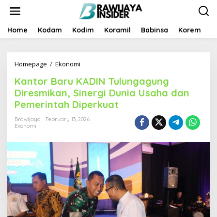
S
k
i
p
Home
Kodam
Kodim
Koramil
Babinsa
Korem
B
t
o
c
Homepage
/
Ekonomi
K
o
a
n
Kantor Baru KADIN Tulungagung
n
t
t
e
Diresmikan, Sinergi Dunia Usaha dan
o
n
Pemerintah Diperkuat
r
t
B
Brawijaya
February 13, 2026
a
Ekonomi
r
u
K
A
D
I
N
T
u
l