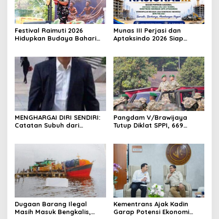
Festival Raimuti 2026
Munas III Perjasi dan
Hidupkan Budaya Bahari
Aptaksindo 2026 Siap
dan Ekonomi Warga
Digelar, Peserta Dari 15
Provinsi Akan Hadir
MENGHARGAI DIRI SENDIRI:
Pangdam V/Brawijaya
Catatan Subuh dari
Tutup Diklat SPPI, 669
Bentangan Tambang Tanah
Sarjana Siap Jadi Motor
Jawa
Penggerak Ekonomi Desa
Dugaan Barang Ilegal
Kementrans Ajak Kadin
Masih Masuk Bengkalis,
Garap Potensi Ekonomi