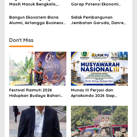
t
Masih Masuk Bengkalis,
Garap Potensi Ekonomi
i
Desakan Perketat
Kawasan Transmigrasi
Pengawasan Menguat
Bangun Ekosistem Bisnis
Sidak Pembangunan
o
Alumni, Airlangga Business
Jembatan Garuda, Danrem
n
Community Gelar
Untoro Pastikan Program
Sarasehan Nasional di
Strategis Berjalan Sesuai
Surabaya
Target
Don't Miss
Festival Raimuti 2026
Munas III Perjasi dan
Hidupkan Budaya Bahari
Aptaksindo 2026 Siap
dan Ekonomi Warga
Digelar, Peserta Dari 15
Provinsi Akan Hadir