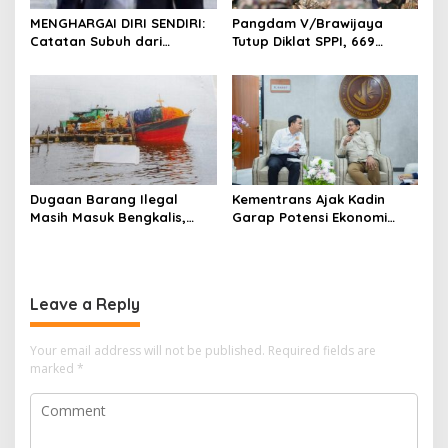
MENGHARGAI DIRI SENDIRI:
Pangdam V/Brawijaya
Catatan Subuh dari
Tutup Diklat SPPI, 669
Bentangan Tambang Tanah
Sarjana Siap Jadi Motor
Jawa
Penggerak Ekonomi Desa
Dugaan Barang Ilegal
Kementrans Ajak Kadin
Masih Masuk Bengkalis,
Garap Potensi Ekonomi
Desakan Perketat
Kawasan Transmigrasi
Pengawasan Menguat
Leave a Reply
Your email address will not be published.
Required fields are
marked
*