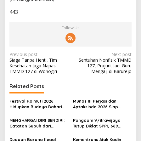
443
Follow Us
P
Previous post
Next post
Siaga Tanpa Henti, Tim
Sentuhan Nonfisik TMMD
o
Kesehatan Jaga Napas
127, Prajurit Jadi Guru
s
TMMD 127 di Wonogiri
Mengaji di Barurejo
t
Related Posts
n
a
Festival Raimuti 2026
Munas III Perjasi dan
v
Hidupkan Budaya Bahari
Aptaksindo 2026 Siap
dan Ekonomi Warga
Digelar, Peserta Dari 15
i
Provinsi Akan Hadir
MENGHARGAI DIRI SENDIRI:
Pangdam V/Brawijaya
g
Catatan Subuh dari
Tutup Diklat SPPI, 669
Bentangan Tambang Tanah
Sarjana Siap Jadi Motor
a
Jawa
Penggerak Ekonomi Desa
Dugaan Barang Ilegal
Kementrans Ajak Kadin