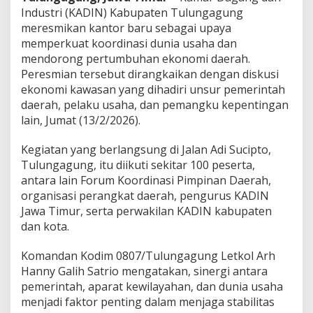
i
Industri (KADIN) Kabupaten Tulungagung
D
meresmikan kantor baru sebagai upaya
u
memperkuat koordinasi dunia usaha dan
n
i
mendorong pertumbuhan ekonomi daerah.
a
Peresmian tersebut dirangkaikan dengan diskusi
U
ekonomi kawasan yang dihadiri unsur pemerintah
s
daerah, pelaku usaha, dan pemangku kepentingan
a
lain, Jumat (13/2/2026).
h
a
d
Kegiatan yang berlangsung di Jalan Adi Sucipto,
a
Tulungagung, itu diikuti sekitar 100 peserta,
n
antara lain Forum Koordinasi Pimpinan Daerah,
P
organisasi perangkat daerah, pengurus KADIN
e
m
Jawa Timur, serta perwakilan KADIN kabupaten
e
dan kota.
r
i
Komandan Kodim 0807/Tulungagung Letkol Arh
n
Hanny Galih Satrio mengatakan, sinergi antara
t
a
pemerintah, aparat kewilayahan, dan dunia usaha
h
menjadi faktor penting dalam menjaga stabilitas
D