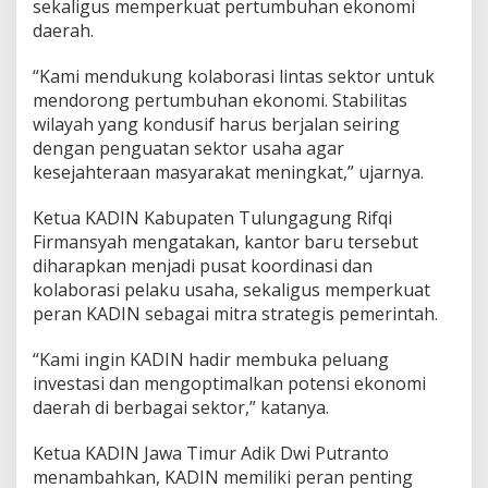
sekaligus memperkuat pertumbuhan ekonomi
i
daerah.
p
e
r
“Kami mendukung kolaborasi lintas sektor untuk
k
mendorong pertumbuhan ekonomi. Stabilitas
u
wilayah yang kondusif harus berjalan seiring
a
dengan penguatan sektor usaha agar
t
kesejahteraan masyarakat meningkat,” ujarnya.
Ketua KADIN Kabupaten Tulungagung Rifqi
Firmansyah mengatakan, kantor baru tersebut
diharapkan menjadi pusat koordinasi dan
kolaborasi pelaku usaha, sekaligus memperkuat
peran KADIN sebagai mitra strategis pemerintah.
“Kami ingin KADIN hadir membuka peluang
investasi dan mengoptimalkan potensi ekonomi
daerah di berbagai sektor,” katanya.
Ketua KADIN Jawa Timur Adik Dwi Putranto
menambahkan, KADIN memiliki peran penting