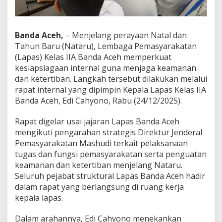
a
t
K
e
Banda Aceh,
– Menjelang perayaan Natal dan
s
Tahun Baru (Nataru), Lembaga Pemasyarakatan
i
(Lapas) Kelas IIA Banda Aceh memperkuat
a
kesiapsiagaan internal guna menjaga keamanan
p
s
dan ketertiban. Langkah tersebut dilakukan melalui
i
rapat internal yang dipimpin Kepala Lapas Kelas IIA
a
Banda Aceh, Edi Cahyono, Rabu (24/12/2025).
g
a
Rapat digelar usai jajaran Lapas Banda Aceh
a
n
mengikuti pengarahan strategis Direktur Jenderal
I
Pemasyarakatan Mashudi terkait pelaksanaan
n
tugas dan fungsi pemasyarakatan serta penguatan
t
keamanan dan ketertiban menjelang Nataru.
e
r
Seluruh pejabat struktural Lapas Banda Aceh hadir
n
dalam rapat yang berlangsung di ruang kerja
a
kepala lapas.
l
Dalam arahannya, Edi Cahyono menekankan