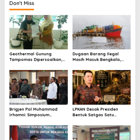
Siap Tempuh Sengketa
Don't Miss
Informasi
Geothermal Gunung
Dugaan Barang Ilegal
Tampomas Dipersoalkan,
Masih Masuk Bengkalis,
Masyarakat Adat Ajukan
Desakan Perketat
Sanggahan ke DLH Jawa
Pengawasan Menguat
Barat
Brigjen Pol Muhammad
LPKAN Desak Presiden
Irhamni: Simposium
Bentuk Satgas Satu
Nasional SDA-LH Jadi
Komando, Kejar Uang
Masukan Penting Perkuat
Negara hingga Tambang
Penegakan Hukum
Ilegal
Lingkungan