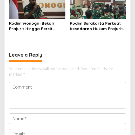
Kodim Wonogiri Bekali
Kodim Surakarta Perkuat
Prajurit Hingga Persit
Kesadaran Hukum Prajurit
dengan Penyuluhan Hukum,
untuk Cegah Pelanggaran
Ini Tujuannya
Leave a Reply
Your email address will not be published.
Required fields are
marked
*