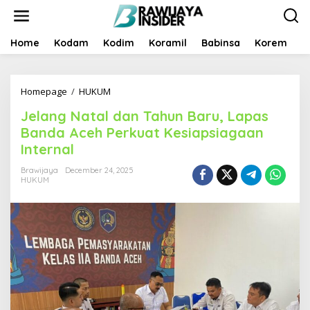
S
k
i
p
Home
Kodam
Kodim
Koramil
Babinsa
Korem
B
t
o
c
Homepage
/
HUKUM
J
o
e
n
Jelang Natal dan Tahun Baru, Lapas
l
t
a
e
Banda Aceh Perkuat Kesiapsiagaan
n
n
Internal
g
t
N
Brawijaya
December 24, 2025
a
HUKUM
t
a
l
d
a
n
T
a
h
u