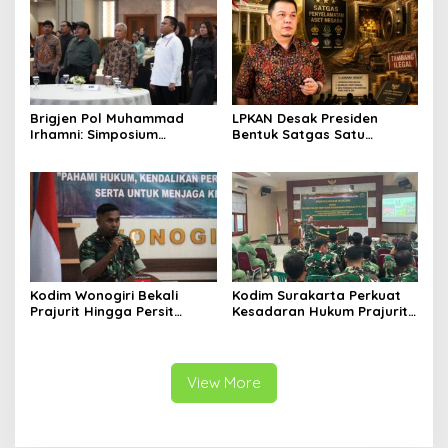
Barat
Brigjen Pol Muhammad
LPKAN Desak Presiden
Irhamni: Simposium
Bentuk Satgas Satu
Nasional SDA-LH Jadi
Komando, Kejar Uang
Masukan Penting Perkuat
Negara hingga Tambang
Penegakan Hukum
Ilegal
Lingkungan
Kodim Wonogiri Bekali
Kodim Surakarta Perkuat
Prajurit Hingga Persit
Kesadaran Hukum Prajurit
dengan Penyuluhan Hukum,
untuk Cegah Pelanggaran
Ini Tujuannya
View More