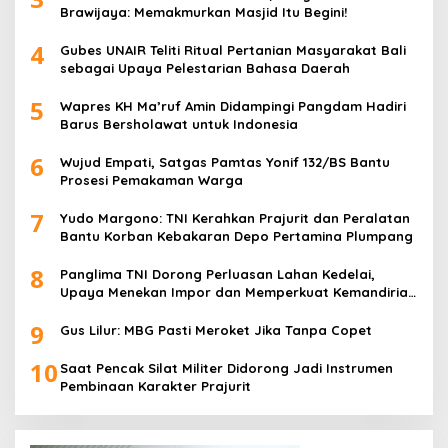
Brawijaya: Memakmurkan Masjid Itu Begini!
4
Gubes UNAIR Teliti Ritual Pertanian Masyarakat Bali
sebagai Upaya Pelestarian Bahasa Daerah
5
Wapres KH Ma’ruf Amin Didampingi Pangdam Hadiri
Barus Bersholawat untuk Indonesia
6
Wujud Empati, Satgas Pamtas Yonif 132/BS Bantu
Prosesi Pemakaman Warga
7
Yudo Margono: TNI Kerahkan Prajurit dan Peralatan
Bantu Korban Kebakaran Depo Pertamina Plumpang
8
Panglima TNI Dorong Perluasan Lahan Kedelai,
Upaya Menekan Impor dan Memperkuat Kemandirian
Pangan
9
Gus Lilur: MBG Pasti Meroket Jika Tanpa Copet
10
Saat Pencak Silat Militer Didorong Jadi Instrumen
Pembinaan Karakter Prajurit