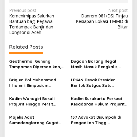
P
Previous post
Next post
Kemenimipas Salurkan
Danrem 081/DSJ Tinjau
o
Bantuan bagi Pegawai
Kesiapan Lokasi TMMD di
s
Terdampak Banjir dan
Blitar
Longsor di Aceh
t
n
Related Posts
a
v
Geothermal Gunung
Dugaan Barang Ilegal
Tampomas Dipersoalkan,
Masih Masuk Bengkalis,
i
Masyarakat Adat Ajukan
Desakan Perketat
g
Sanggahan ke DLH Jawa
Pengawasan Menguat
Brigjen Pol Muhammad
LPKAN Desak Presiden
Barat
Irhamni: Simposium
Bentuk Satgas Satu
a
Nasional SDA-LH Jadi
Komando, Kejar Uang
t
Masukan Penting Perkuat
Negara hingga Tambang
Kodim Wonogiri Bekali
Kodim Surakarta Perkuat
Penegakan Hukum
Ilegal
i
Prajurit Hingga Persit
Kesadaran Hukum Prajurit
Lingkungan
dengan Penyuluhan Hukum,
untuk Cegah Pelanggaran
o
Ini Tujuannya
Majelis Adat
157 Advokat Disumpah di
n
Sumedanglarang Gugat
Pengadilan Tinggi
Penolakan Dokumen
Bandung, 12 Di Antaranya
Geothermal Tampomas,
dari KPN Berdaulat