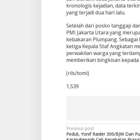
kronologis kejadian, data terk
yang terjadi dua hari lalu.
Setelah dari posko tanggap d
PMI Jakarta Utara yang merup
kebakaran Plumpang. Sebagai b
ketiga Kepala Staf Angkatan m
perwakilan warga yang terdamp
memberikan bingkisan kepada 
(rils/tomi)
1,539
P
Previous post
Peduli, Yonif Raider 300/BJW Dan 
o
Karangtengah Cek Kesehatan Prajuri