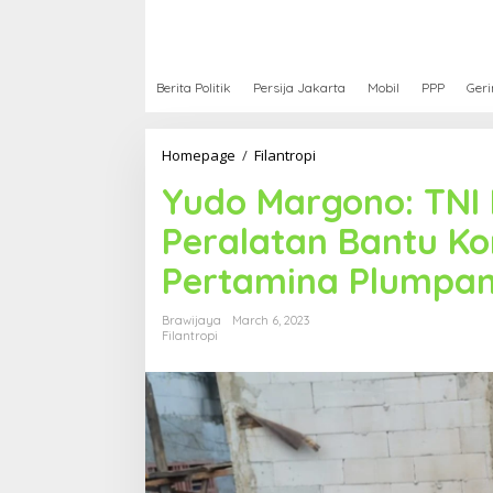
Berita Politik
Persija Jakarta
Mobil
PPP
Geri
Homepage
/
Filantropi
Y
u
Yudo Margono: TNI 
d
o
Peralatan Bantu K
M
a
Pertamina Plumpa
r
g
o
Brawijaya
March 6, 2023
n
Filantropi
o
:
T
N
I
K
e
r