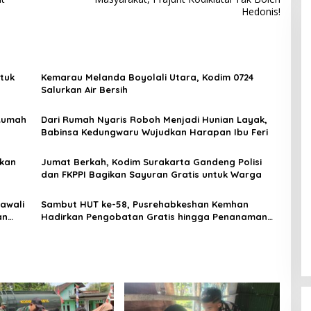
Hedonis!
ntuk
Kemarau Melanda Boyolali Utara, Kodim 0724
Salurkan Air Bersih
 Rumah
Dari Rumah Nyaris Roboh Menjadi Hunian Layak,
Babinsa Kedungwaru Wujudkan Harapan Ibu Feri
skan
Jumat Berkah, Kodim Surakarta Gandeng Polisi
dan FKPPI Bagikan Sayuran Gratis untuk Warga
jawali
Sambut HUT ke-58, Pusrehabkeshan Kemhan
an
Hadirkan Pengobatan Gratis hingga Penanaman
Mangrove di Pesisir Tangerang