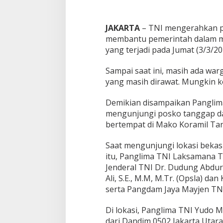
P
e
r
JAKARTA
– TNI mengerahkan pr
t
a
membantu pemerintah dalam 
m
yang terjadi pada Jumat (3/3/20
i
n
Sampai saat ini, masih ada wa
a
yang masih dirawat. Mungkin ko
P
l
u
Demikian disampaikan Panglim
m
mengunjungi posko tanggap d
p
bertempat di Mako Koramil Tanj
a
n
Saat mengunjungi lokasi beka
g
itu, Panglima TNI Laksamana T
Jenderal TNI Dr. Dudung Abdu
Ali, S.E., M.M, M.Tr. (Opsla) da
serta Pangdam Jaya Mayjen TN
Di lokasi, Panglima TNI Yudo
dari Dandim 0502 Jakarta Utara