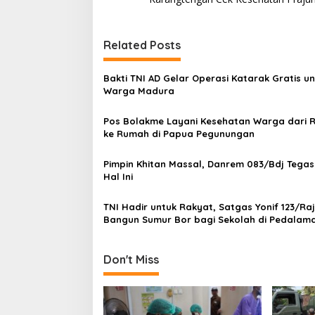
s
t
Related Posts
n
a
Bakti TNI AD Gelar Operasi Katarak Gratis u
v
Warga Madura
i
Pos Bolakme Layani Kesehatan Warga dari
g
ke Rumah di Papua Pegunungan
a
Pimpin Khitan Massal, Danrem 083/Bdj Tega
t
Hal Ini
i
TNI Hadir untuk Rakyat, Satgas Yonif 123/Ra
o
Bangun Sumur Bor bagi Sekolah di Pedalam
n
Mappi
Don't Miss