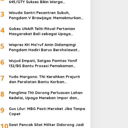
645/GTY Sukses Bikin Warga
Perbatasan Serahkan Senpi Rakitan
3
Wisuda Santri Pesantren Subuh,
Pangdam V Brawijaya: Memakmurkan
Masjid Itu Begini!
4
Gubes UNAIR Teliti Ritual Pertanian
Masyarakat Bali sebagai Upaya
Pelestarian Bahasa Daerah
5
Wapres KH Ma’ruf Amin Didampingi
Pangdam Hadiri Barus Bersholawat
untuk Indonesia
6
Wujud Empati, Satgas Pamtas Yonif
132/BS Bantu Prosesi Pemakaman
Warga
7
Yudo Margono: TNI Kerahkan Prajurit
dan Peralatan Bantu Korban
Kebakaran Depo Pertamina Plumpang
8
Panglima TNI Dorong Perluasan Lahan
Kedelai, Upaya Menekan Impor dan
Memperkuat Kemandirian Pangan
9
Gus Lilur: MBG Pasti Meroket Jika Tanpa
Copet
10
Saat Pencak Silat Militer Didorong Jadi