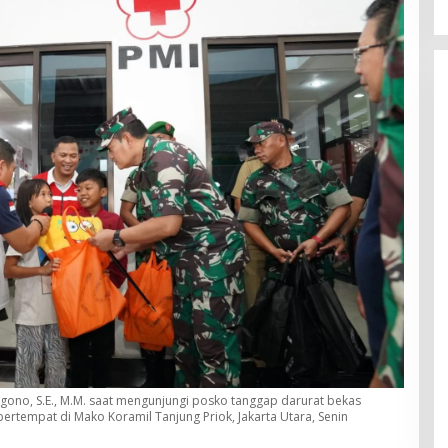
ono, S.E., M.M. saat mengunjungi posko tanggap darurat bekas
rtempat di Mako Koramil Tanjung Priok, Jakarta Utara, Senin