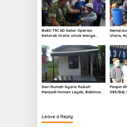
Bakti TNI AD Gelar Operasi
Kemarau 
Katarak Gratis untuk Warga
Utara, K
Madura
Bersih
Dari Rumah Nyaris Roboh
Pimpin K
Menjadi Hunian Layak, Babinsa
083/Bdj 
Kedungwaru Wujudkan Harapan
Ibu Feri
Leave a Reply