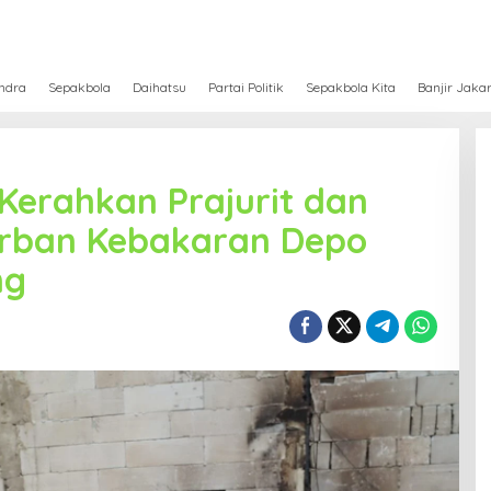
ndra
Sepakbola
Daihatsu
Partai Politik
Sepakbola Kita
Banjir Jaka
Kerahkan Prajurit dan
orban Kebakaran Depo
ng