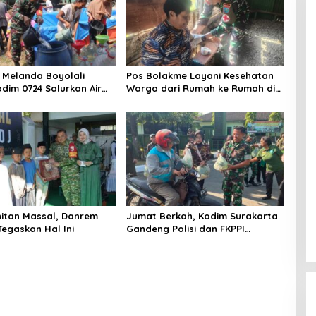
Melanda Boyolali
Pos Bolakme Layani Kesehatan
odim 0724 Salurkan Air
Warga dari Rumah ke Rumah di
Papua Pegunungan
hitan Massal, Danrem
Jumat Berkah, Kodim Surakarta
Tegaskan Hal Ini
Gandeng Polisi dan FKPPI
Bagikan Sayuran Gratis untuk
Warga