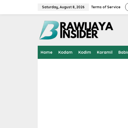
S
k
Saturday, August 8, 2026
Terms of Service
i
p
t
o
c
o
n
t
Home
Kodam
Kodim
Koramil
Babi
e
n
t