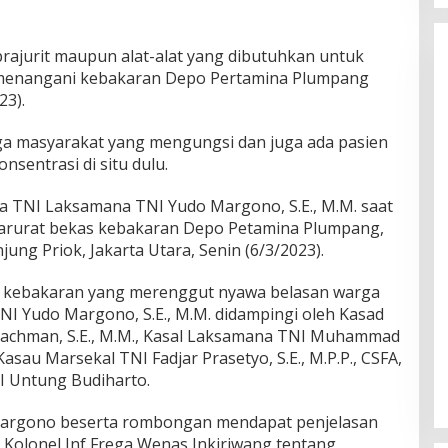
ajurit maupun alat-alat yang dibutuhkan untuk
menangani kebakaran Depo Pertamina Plumpang
23).
rga masyarakat yang mengungsi dan juga ada pasien
nsentrasi di situ dulu.
a TNI Laksamana TNI Yudo Margono, S.E., M.M. saat
arurat bekas kebakaran Depo Petamina Plumpang,
ung Priok, Jakarta Utara, Senin (6/3/2023).
s kebakaran yang merenggut nyawa belasan warga
NI Yudo Margono, S.E., M.M. didampingi oleh Kasad
rachman, S.E., M.M., Kasal Laksamana TNI Muhammad
n Kasau Marsekal TNI Fadjar Prasetyo, S.E., M.P.P., CSFA,
I Untung Budiharto.
 Margono beserta rombongan mendapat penjelasan
 Kolonel Inf Frega Wenas Inkiriwang tentang