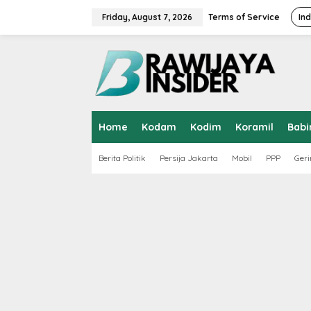
S
k
Friday, August 7, 2026
Terms of Service
In
i
p
t
o
c
o
n
t
Home
Kodam
Kodim
Koramil
Babi
e
n
t
Berita Politik
Persija Jakarta
Mobil
PPP
Geri