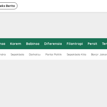
deks Berita
nsa
Korem
Babinsa
Diferensia
Filantropi
Persit
Te
ndra
Sepakbola
Daihatsu
Partai Politik
Sepakbola Kita
Banjir Jaka