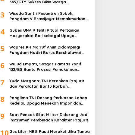
645/GTY Sukses Bikin Warga
Perbatasan Serahkan Senpi Rakitan
3
Wisuda Santri Pesantren Subuh,
Pangdam V Brawijaya: Memakmurkan
Masjid Itu Begini!
4
Gubes UNAIR Teliti Ritual Pertanian
Masyarakat Bali sebagai Upaya
Pelestarian Bahasa Daerah
5
Wapres KH Ma’ruf Amin Didampingi
Pangdam Hadiri Barus Bersholawat
untuk Indonesia
6
Wujud Empati, Satgas Pamtas Yonif
132/BS Bantu Prosesi Pemakaman
Warga
7
Yudo Margono: TNI Kerahkan Prajurit
dan Peralatan Bantu Korban
Kebakaran Depo Pertamina Plumpang
8
Panglima TNI Dorong Perluasan Lahan
Kedelai, Upaya Menekan Impor dan
Memperkuat Kemandirian Pangan
9
Saat Pencak Silat Militer Didorong Jadi
Instrumen Pembinaan Karakter Prajurit
10
Gus Lilur: MBG Pasti Meroket Jika Tanpa