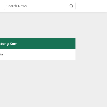
ntang Kami
rta