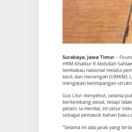
Surabaya, Jawa Timur
– Found
HRM Khalilur R Abdullah Sahlaw
tembakau nasional melalui pem
kecil, dan menengah (UMKM). L
mengatasi ketimpangan struktu
Gus Lilur menyebut, selama pu
berkembang pesat, tetapi tida
petani. Ia menilai, struktur i
sebagai pemasok bahan baku d
“Selama ini ada jarak yang terl