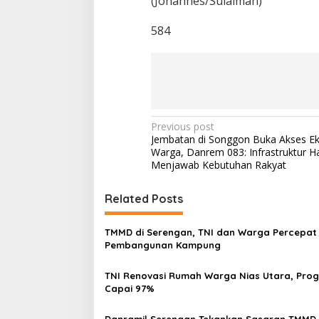
(Johannes/Sulaiman)
584
P
Previous post
Jembatan di Songgon Buka Akses E
o
Warga, Danrem 083: Infrastruktur H
s
Menjawab Kebutuhan Rakyat
t
Related Posts
n
a
TMMD di Serengan, TNI dan Warga Percepat
v
Pembangunan Kampung
i
TNI Renovasi Rumah Warga Nias Utara, Prog
g
Capai 97%
a
Danramil Serengan Tekankan Sasaran TMMD