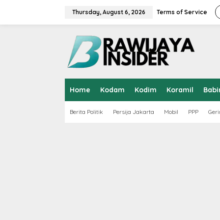
S
k
Thursday, August 6, 2026
Terms of Service
i
p
t
o
c
o
n
t
Home
Kodam
Kodim
Koramil
Babi
e
n
t
Berita Politik
Persija Jakarta
Mobil
PPP
Geri