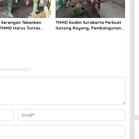
 Serengan Tekankan
TMMD Kodim Surakarta Perkuat
TMMD Harus Tuntas
Gotong Royong, Pembangunan
ktu
Saluran Air Dikebut
ields are marked
*