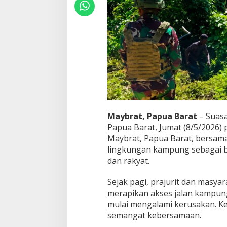
u
a
t
I
k
a
t
a
n
d
e
n
g
Maybrat, Papua Barat
– Suas
a
Papua Barat, Jumat (8/5/2026) 
n
Maybrat, Papua Barat, bersa
W
a
lingkungan kampung sebagai 
r
dan rakyat.
g
a
Sejak pagi, prajurit dan masy
merapikan akses jalan kampung
mulai mengalami kerusakan. K
semangat kebersamaan.