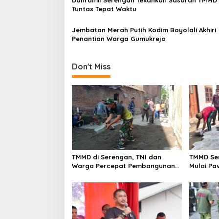
t
Tuntas Tepat Waktu
i
Jembatan Merah Putih Kodim Boyolali Akhiri
o
Penantian Warga Gumukrejo
n
Don't Miss
TMMD di Serengan, TNI dan
TMMD Sen
Warga Percepat Pembangunan
Mulai Pav
Kampung