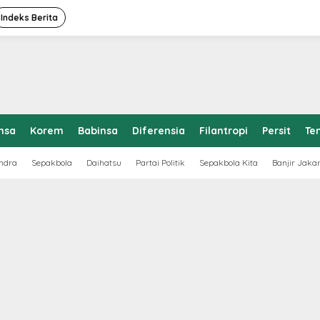
Indeks Berita
nsa
Korem
Babinsa
Diferensia
Filantropi
Persit
Te
ndra
Sepakbola
Daihatsu
Partai Politik
Sepakbola Kita
Banjir Jaka