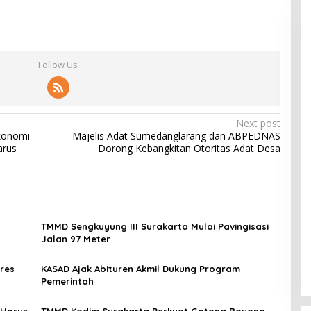
Follow Us
Next post
konomi
Majelis Adat Sumedanglarang dan ABPEDNAS
arus
Dorong Kebangkitan Otoritas Adat Desa
TMMD Sengkuyung III Surakarta Mulai Pavingisasi
Jalan 97 Meter
res
KASAD Ajak Abituren Akmil Dukung Program
Pemerintah
 Harus
TMMD Kodim Surakarta Perkuat Gotong Royong,