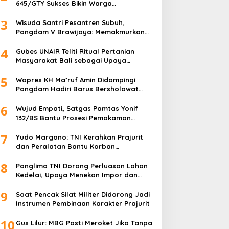
645/GTY Sukses Bikin Warga
Perbatasan Serahkan Senpi Rakitan
3
Wisuda Santri Pesantren Subuh,
Pangdam V Brawijaya: Memakmurkan
Masjid Itu Begini!
4
Gubes UNAIR Teliti Ritual Pertanian
Masyarakat Bali sebagai Upaya
Pelestarian Bahasa Daerah
5
Wapres KH Ma’ruf Amin Didampingi
Pangdam Hadiri Barus Bersholawat
untuk Indonesia
6
Wujud Empati, Satgas Pamtas Yonif
132/BS Bantu Prosesi Pemakaman
Warga
7
Yudo Margono: TNI Kerahkan Prajurit
dan Peralatan Bantu Korban
Kebakaran Depo Pertamina Plumpang
8
Panglima TNI Dorong Perluasan Lahan
Kedelai, Upaya Menekan Impor dan
Memperkuat Kemandirian Pangan
9
Saat Pencak Silat Militer Didorong Jadi
Instrumen Pembinaan Karakter Prajurit
10
Gus Lilur: MBG Pasti Meroket Jika Tanpa