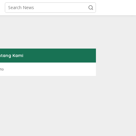
ntang Kami
rta