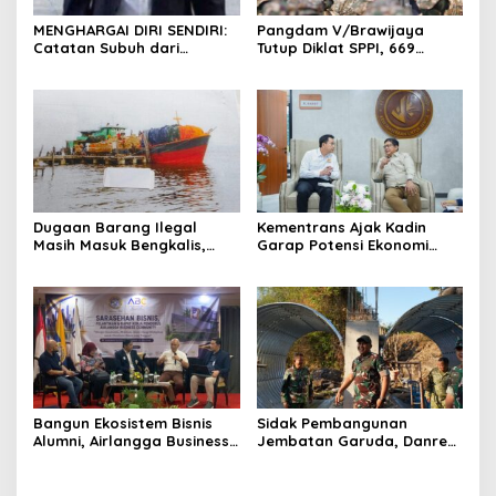
MENGHARGAI DIRI SENDIRI:
Pangdam V/Brawijaya
Catatan Subuh dari
Tutup Diklat SPPI, 669
Bentangan Tambang Tanah
Sarjana Siap Jadi Motor
Jawa
Penggerak Ekonomi Desa
Dugaan Barang Ilegal
Kementrans Ajak Kadin
Masih Masuk Bengkalis,
Garap Potensi Ekonomi
Desakan Perketat
Kawasan Transmigrasi
Pengawasan Menguat
Bangun Ekosistem Bisnis
Sidak Pembangunan
Alumni, Airlangga Business
Jembatan Garuda, Danrem
Community Gelar
Untoro Pastikan Program
Sarasehan Nasional di
Strategis Berjalan Sesuai
Surabaya
Target