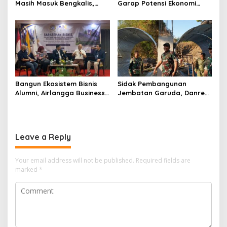
Masih Masuk Bengkalis,
Garap Potensi Ekonomi
Desakan Perketat
Kawasan Transmigrasi
Pengawasan Menguat
Bangun Ekosistem Bisnis
Sidak Pembangunan
Alumni, Airlangga Business
Jembatan Garuda, Danrem
Community Gelar
Untoro Pastikan Program
Sarasehan Nasional di
Strategis Berjalan Sesuai
Surabaya
Target
Leave a Reply
Your email address will not be published.
Required fields are
marked
*