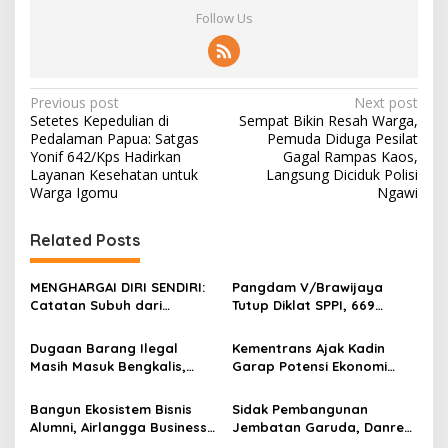
Follow Us
P
Previous post
Next post
Setetes Kepedulian di
Sempat Bikin Resah Warga,
o
Pedalaman Papua: Satgas
Pemuda Diduga Pesilat
s
Yonif 642/Kps Hadirkan
Gagal Rampas Kaos,
Layanan Kesehatan untuk
Langsung Diciduk Polisi
t
Warga Igomu
Ngawi
n
Related Posts
a
v
MENGHARGAI DIRI SENDIRI:
Pangdam V/Brawijaya
i
Catatan Subuh dari
Tutup Diklat SPPI, 669
g
Bentangan Tambang Tanah
Sarjana Siap Jadi Motor
Jawa
Penggerak Ekonomi Desa
Dugaan Barang Ilegal
Kementrans Ajak Kadin
a
Masih Masuk Bengkalis,
Garap Potensi Ekonomi
t
Desakan Perketat
Kawasan Transmigrasi
Pengawasan Menguat
i
Bangun Ekosistem Bisnis
Sidak Pembangunan
Alumni, Airlangga Business
Jembatan Garuda, Danrem
o
Community Gelar
Untoro Pastikan Program