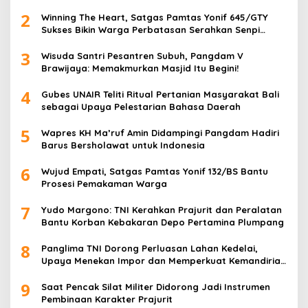
2
Winning The Heart, Satgas Pamtas Yonif 645/GTY
Sukses Bikin Warga Perbatasan Serahkan Senpi
Rakitan
3
Wisuda Santri Pesantren Subuh, Pangdam V
Brawijaya: Memakmurkan Masjid Itu Begini!
4
Gubes UNAIR Teliti Ritual Pertanian Masyarakat Bali
sebagai Upaya Pelestarian Bahasa Daerah
5
Wapres KH Ma’ruf Amin Didampingi Pangdam Hadiri
Barus Bersholawat untuk Indonesia
6
Wujud Empati, Satgas Pamtas Yonif 132/BS Bantu
Prosesi Pemakaman Warga
7
Yudo Margono: TNI Kerahkan Prajurit dan Peralatan
Bantu Korban Kebakaran Depo Pertamina Plumpang
8
Panglima TNI Dorong Perluasan Lahan Kedelai,
Upaya Menekan Impor dan Memperkuat Kemandirian
Pangan
9
Saat Pencak Silat Militer Didorong Jadi Instrumen
Pembinaan Karakter Prajurit