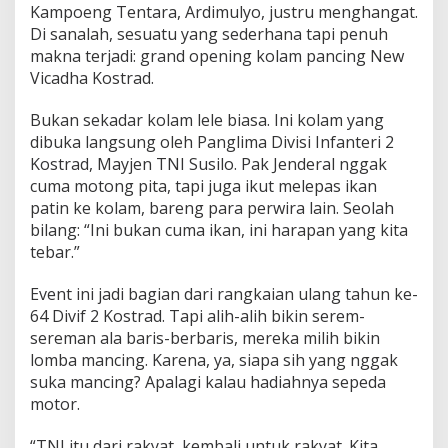
Kampoeng Tentara, Ardimulyo, justru menghangat.
m
b
Di sanalah, sesuatu yang sederhana tapi penuh
a
makna terjadi: grand opening kolam pancing New
M
Vicadha Kostrad.
a
n
Bukan sekadar kolam lele biasa. Ini kolam yang
c
i
dibuka langsung oleh Panglima Divisi Infanteri 2
n
Kostrad, Mayjen TNI Susilo. Pak Jenderal nggak
g
cuma motong pita, tapi juga ikut melepas ikan
d
patin ke kolam, bareng para perwira lain. Seolah
a
n
bilang: “Ini bukan cuma ikan, ini harapan yang kita
R
tebar.”
a
k
Event ini jadi bagian dari rangkaian ulang tahun ke-
y
64 Divif 2 Kostrad. Tapi alih-alih bikin serem-
a
t
sereman ala baris-berbaris, mereka milih bikin
P
lomba mancing. Karena, ya, siapa sih yang nggak
u
suka mancing? Apalagi kalau hadiahnya sepeda
l
motor.
a
n
g
“TNI itu dari rakyat, kembali untuk rakyat. Kita