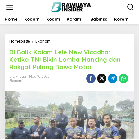
S
k
i
p
Home
Kodam
Kodim
Koramil
Babinsa
Korem
B
t
o
c
Homepage
/
Ekonomi
D
o
i
n
Di Balik Kolam Lele New Vicadha:
B
t
a
e
Ketika TNI Bikin Lomba Mancing dan
l
n
Rakyat Pulang Bawa Motor
i
t
k
Brawijaya
May 10, 2025
K
Ekonomi
o
l
a
m
L
e
l
e
N
e