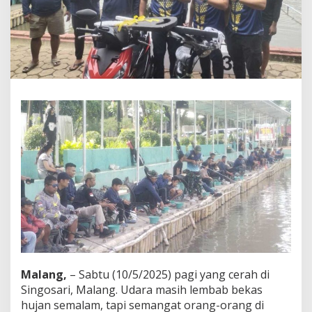
w
V
i
c
a
d
h
a
:
K
e
t
i
k
a
T
N
I
B
i
k
i
Malang,
– Sabtu (10/5/2025) pagi yang cerah di
n
Singosari, Malang. Udara masih lembab bekas
L
hujan semalam, tapi semangat orang-orang di
o