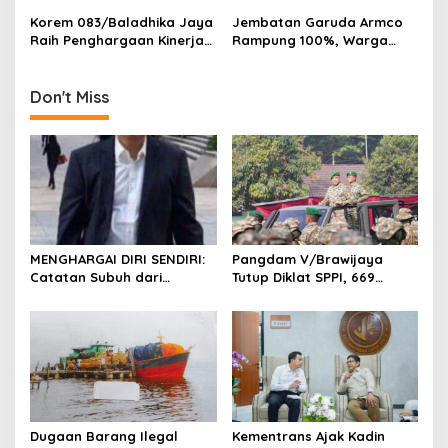
n
Sarasehan Nasional di
Strategis Berjalan Sesuai
Korem 083/Baladhika Jaya
Jembatan Garuda Armco
Surabaya
Target
Raih Penghargaan Kinerja
Rampung 100%, Warga
Anggaran Terbaik
Tegaren Trenggalek Segera
Nikmati Akses Baru
Don't Miss
MENGHARGAI DIRI SENDIRI:
Pangdam V/Brawijaya
Catatan Subuh dari
Tutup Diklat SPPI, 669
Bentangan Tambang Tanah
Sarjana Siap Jadi Motor
Jawa
Penggerak Ekonomi Desa
Dugaan Barang Ilegal
Kementrans Ajak Kadin