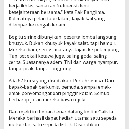
B
kerja ikhlas, samakan frekuensi demi
a
kesejahteraan bersama,” kata Pak Panglima.
w
Kalimatnya pelan tapi dalam, kayak kail yang
a
dilempar ke tengah kolam.
M
o
t
Begitu sirine dibunyikan, peserta lomba langsung
o
khusyuk. Bukan khusyuk kayak salat, tapi hampir.
r
Mereka diam, serius, matanya tajam ke pelampung.
Tapi sesekali ketawa juga, saling goda, saling
cerita. Suasananya adem. TNI dan warga nyampur,
tanpa jarak, tanpa canggung.
Ada 67 kursi yang disediakan. Penuh semua. Dari
bapak-bapak berkumis, pemuda, sampai emak-
emak penyemangat dari pinggir kolam. Semua
berharap joran mereka bawa rejeki.
Dan rejeki itu benar-benar datang ke tim Calista.
Mereka berhasil dapat hadiah utama: satu sepeda
motor dan satu sepeda listrik. Diserahkan