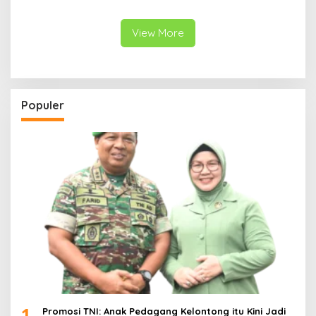
Medan
dalam 36 Hari
View More
Populer
1
Promosi TNI: Anak Pedagang Kelontong itu Kini Jadi