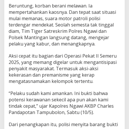
g
Beruntung, korban berani melawan. Ia
a
mempertahankan kaosnya. Dan tepat saat situasi
l
mulai memanas, suara motor patroli polisi
R
a
terdengar mendekat. Seolah semesta tak tinggal
m
diam, Tim Tiger Satreskrim Polres Ngawi dan
p
Polsek Mantingan langsung datang, mengejar
a
pelaku yang kabur, dan menangkapnya.
s
K
a
Aksi cepat itu bagian dari Operasi Pekat II Semeru
o
2025, yang memang digelar untuk mengantisipasi
s
penyakit masyarakat. Termasuk aksi-aksi
,
kekerasan dan premanisme yang kerap
L
mengatasnamakan kelompok tertentu.
a
n
g
“Pelaku sudah kami amankan. Ini bukti bahwa
s
potensi kerawanan sekecil apa pun akan kami
u
tindak cepat,” ujar Kapolres Ngawi AKBP Charles
n
Pandapotan Tampubolon, Sabtu (10/5).
g
D
i
Dari penangkapan itu, polisi menyita barang bukti
c