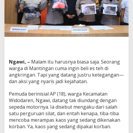
r
g
a
,
P
e
m
u
d
a
D
Ngawi, –
Malam itu harusnya biasa saja. Seorang
i
d
warga di Mantingan cuma ingin beli es teh di
u
angkringan. Tapi yang datang justru ketegangan—
g
dan aksi yang nyaris jadi kejahatan.
a
P
Pemuda berinisial AP (18), warga Kecamatan
e
s
Widodaren, Ngawi, datang tak diundang dengan
i
sepeda motornya. Ia disebut mengaku dari salah
l
satu perguruan silat, dan entah kenapa, tiba-tiba
a
mencoba merampas kaos yang sedang dikenakan
t
G
korban. Ya, kaos yang sedang dipakai korban.
a