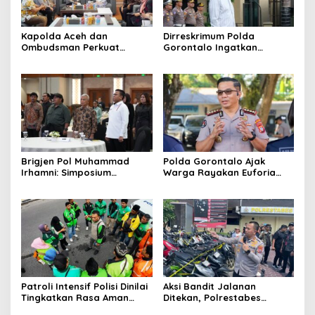
Kapolda Aceh dan
Dirreskrimum Polda
Ombudsman Perkuat
Gorontalo Ingatkan
Sinergi, Fokus Benahi
Bahaya Hoaks dan Konten
Layanan Publik dan
Kekerasan Digital
Respons Pengaduan Warga
Brigjen Pol Muhammad
Polda Gorontalo Ajak
Irhamni: Simposium
Warga Rayakan Euforia
Nasional SDA-LH Jadi
Piala Dunia 2026 secara
Masukan Penting Perkuat
Tertib dan Aman
Penegakan Hukum
Lingkungan
Patroli Intensif Polisi Dinilai
Aksi Bandit Jalanan
Tingkatkan Rasa Aman
Ditekan, Polrestabes
Pengemudi Ojek Online di
Medan Ungkap 123 Kasus