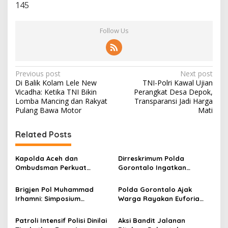
145
Follow Us
P
Previous post
Next post
Di Balik Kolam Lele New
TNI-Polri Kawal Ujian
o
Vicadha: Ketika TNI Bikin
Perangkat Desa Depok,
s
Lomba Mancing dan Rakyat
Transparansi Jadi Harga
Pulang Bawa Motor
Mati
t
n
Related Posts
a
v
Kapolda Aceh dan
Dirreskrimum Polda
Ombudsman Perkuat
Gorontalo Ingatkan
i
Sinergi, Fokus Benahi
Bahaya Hoaks dan Konten
g
Layanan Publik dan
Kekerasan Digital
Brigjen Pol Muhammad
Polda Gorontalo Ajak
Respons Pengaduan Warga
Irhamni: Simposium
Warga Rayakan Euforia
a
Nasional SDA-LH Jadi
Piala Dunia 2026 secara
t
Masukan Penting Perkuat
Tertib dan Aman
Patroli Intensif Polisi Dinilai
Aksi Bandit Jalanan
Penegakan Hukum