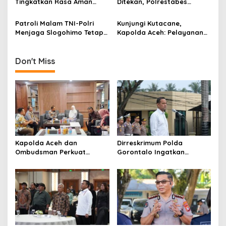
i
Tingkatkan Rasa Aman
Ditekan, Polrestabes
Lingkungan
Pengemudi Ojek Online di
Medan Ungkap 123 Kasus
o
Medan
dalam 36 Hari
Patroli Malam TNI-Polri
Kunjungi Kutacane,
n
Menjaga Slogohimo Tetap
Kapolda Aceh: Pelayanan
Teduh
Publik Harus Makin Cepat,
Kamtibmas Tetap Kondusif
Don't Miss
Kapolda Aceh dan
Dirreskrimum Polda
Ombudsman Perkuat
Gorontalo Ingatkan
Sinergi, Fokus Benahi
Bahaya Hoaks dan Konten
Layanan Publik dan
Kekerasan Digital
Respons Pengaduan Warga