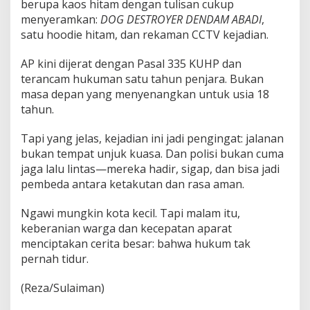
berupa kaos hitam dengan tulisan cukup
i
menyeramkan:
DOG DESTROYER DENDAM ABADI
,
d
satu hoodie hitam, dan rekaman CCTV kejadian.
u
k
P
AP kini dijerat dengan Pasal 335 KUHP dan
o
terancam hukuman satu tahun penjara. Bukan
l
masa depan yang menyenangkan untuk usia 18
i
tahun.
s
i
N
Tapi yang jelas, kejadian ini jadi pengingat: jalanan
g
bukan tempat unjuk kuasa. Dan polisi bukan cuma
a
jaga lalu lintas—mereka hadir, sigap, dan bisa jadi
w
pembeda antara ketakutan dan rasa aman.
i
Ngawi mungkin kota kecil. Tapi malam itu,
keberanian warga dan kecepatan aparat
menciptakan cerita besar: bahwa hukum tak
pernah tidur.
(Reza/Sulaiman)