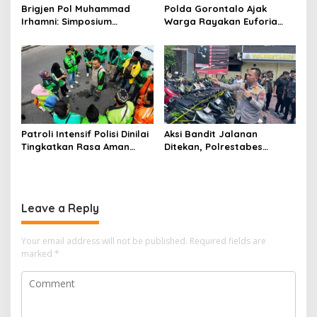
Brigjen Pol Muhammad
Polda Gorontalo Ajak
Irhamni: Simposium
Warga Rayakan Euforia
Nasional SDA-LH Jadi
Piala Dunia 2026 secara
Masukan Penting Perkuat
Tertib dan Aman
Penegakan Hukum
Lingkungan
Patroli Intensif Polisi Dinilai
Aksi Bandit Jalanan
Tingkatkan Rasa Aman
Ditekan, Polrestabes
Pengemudi Ojek Online di
Medan Ungkap 123 Kasus
Medan
dalam 36 Hari
Leave a Reply
Your email address will not be published.
Required fields are
marked
*