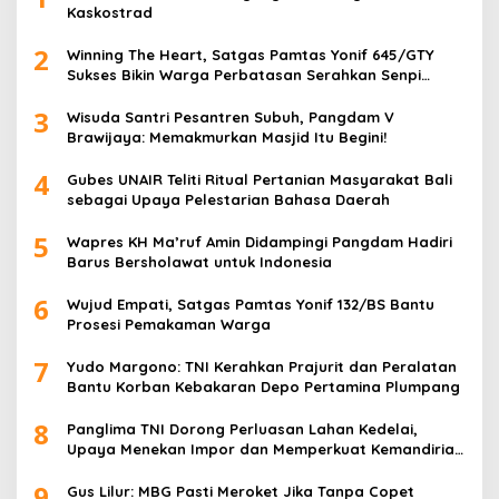
Kaskostrad
2
Winning The Heart, Satgas Pamtas Yonif 645/GTY
Sukses Bikin Warga Perbatasan Serahkan Senpi
Rakitan
3
Wisuda Santri Pesantren Subuh, Pangdam V
Brawijaya: Memakmurkan Masjid Itu Begini!
4
Gubes UNAIR Teliti Ritual Pertanian Masyarakat Bali
sebagai Upaya Pelestarian Bahasa Daerah
5
Wapres KH Ma’ruf Amin Didampingi Pangdam Hadiri
Barus Bersholawat untuk Indonesia
6
Wujud Empati, Satgas Pamtas Yonif 132/BS Bantu
Prosesi Pemakaman Warga
7
Yudo Margono: TNI Kerahkan Prajurit dan Peralatan
Bantu Korban Kebakaran Depo Pertamina Plumpang
8
Panglima TNI Dorong Perluasan Lahan Kedelai,
Upaya Menekan Impor dan Memperkuat Kemandirian
Pangan
9
Gus Lilur: MBG Pasti Meroket Jika Tanpa Copet