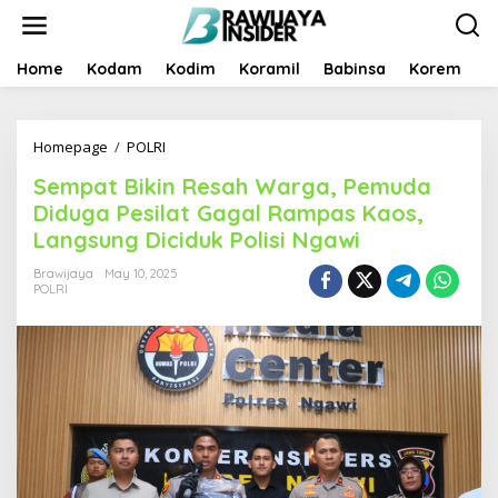
S
k
i
p
Home
Kodam
Kodim
Koramil
Babinsa
Korem
B
t
o
c
Homepage
/
POLRI
S
o
e
n
Sempat Bikin Resah Warga, Pemuda
m
t
p
e
Diduga Pesilat Gagal Rampas Kaos,
a
n
Langsung Diciduk Polisi Ngawi
t
t
B
Brawijaya
May 10, 2025
i
POLRI
k
i
n
R
e
s
a
h
W
a