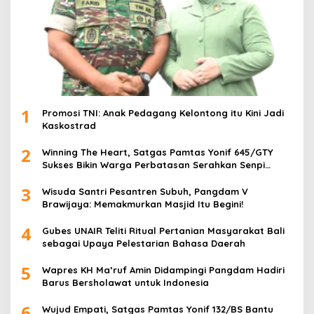
1
Promosi TNI: Anak Pedagang Kelontong itu Kini Jadi
Kaskostrad
2
Winning The Heart, Satgas Pamtas Yonif 645/GTY
Sukses Bikin Warga Perbatasan Serahkan Senpi
Rakitan
3
Wisuda Santri Pesantren Subuh, Pangdam V
Brawijaya: Memakmurkan Masjid Itu Begini!
4
Gubes UNAIR Teliti Ritual Pertanian Masyarakat Bali
sebagai Upaya Pelestarian Bahasa Daerah
5
Wapres KH Ma’ruf Amin Didampingi Pangdam Hadiri
Barus Bersholawat untuk Indonesia
6
Wujud Empati, Satgas Pamtas Yonif 132/BS Bantu