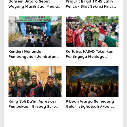
Danrem Untoro Sebut
Prajurit Brigif TP 45 Latih
Wayang Masih Jadi Media
Pencak Silat Sekinci Kinci,
Efektif Tanamkan Nilai
Ikhtiar Merawat Warisan
Kebangsaan
Budaya Lampung
Kenduri Menandai
Ke Toba, KASAD Tekankan
Pembangunan Jembatan
Pentingnya Menjaga
Garuda, Pulihkan Akses
Warisan Budaya dan
Warga Sananwetan
Mempererat Persaudaraan
Kang ​Suli Da’im Apresiasi
Ribuan Warga Sumedang
Pembukaan Grebeg Suro
Gelar Istighotsah Akbar,
2026, Ribuan Warga Padati
Tolak Rencana Geothermal
Alun-Alun Ponorogo
Gunung Tampomas