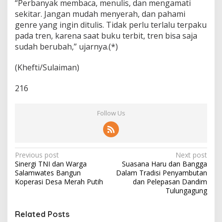
“Perbanyak membaca, menulis, dan mengamati
sekitar. Jangan mudah menyerah, dan pahami
genre yang ingin ditulis. Tidak perlu terlalu terpaku
pada tren, karena saat buku terbit, tren bisa saja
sudah berubah,” ujarnya.(*)
(Khefti/Sulaiman)
216
Follow Us
P
Previous post
Next post
Sinergi TNI dan Warga
Suasana Haru dan Bangga
o
Salamwates Bangun
Dalam Tradisi Penyambutan
s
Koperasi Desa Merah Putih
dan Pelepasan Dandim
Tulungagung
t
n
Related Posts