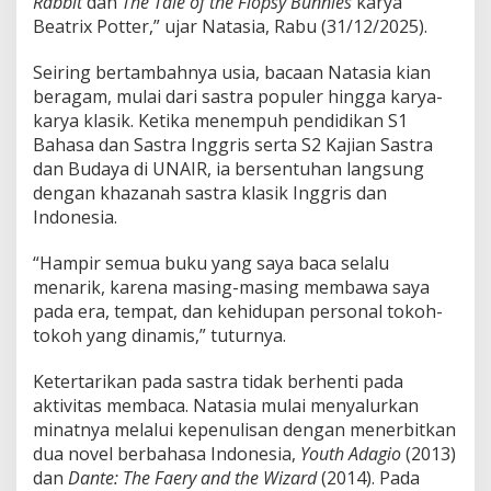
Rabbit
dan
The Tale of the Flopsy Bunnies
karya
Beatrix Potter,” ujar Natasia, Rabu (31/12/2025).
Seiring bertambahnya usia, bacaan Natasia kian
beragam, mulai dari sastra populer hingga karya-
karya klasik. Ketika menempuh pendidikan S1
Bahasa dan Sastra Inggris serta S2 Kajian Sastra
dan Budaya di UNAIR, ia bersentuhan langsung
dengan khazanah sastra klasik Inggris dan
Indonesia.
“Hampir semua buku yang saya baca selalu
menarik, karena masing-masing membawa saya
pada era, tempat, dan kehidupan personal tokoh-
tokoh yang dinamis,” tuturnya.
Ketertarikan pada sastra tidak berhenti pada
aktivitas membaca. Natasia mulai menyalurkan
minatnya melalui kepenulisan dengan menerbitkan
dua novel berbahasa Indonesia,
Youth Adagio
(2013)
dan
Dante: The Faery and the Wizard
(2014). Pada