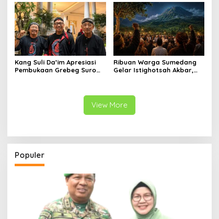
Kang ​Suli Da’im Apresiasi
Ribuan Warga Sumedang
Pembukaan Grebeg Suro
Gelar Istighotsah Akbar,
2026, Ribuan Warga Padati
Tolak Rencana Geothermal
Alun-Alun Ponorogo
Gunung Tampomas
View More
Populer