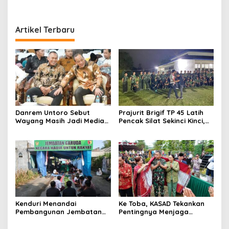
Artikel Terbaru
Danrem Untoro Sebut
Prajurit Brigif TP 45 Latih
Wayang Masih Jadi Media
Pencak Silat Sekinci Kinci,
Efektif Tanamkan Nilai
Ikhtiar Merawat Warisan
Kebangsaan
Budaya Lampung
Kenduri Menandai
Ke Toba, KASAD Tekankan
Pembangunan Jembatan
Pentingnya Menjaga
Garuda, Pulihkan Akses
Warisan Budaya dan
Warga Sananwetan
Mempererat Persaudaraan