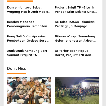
a
v
Danrem Untoro Sebut
Prajurit Brigif TP 45 Latih
Wayang Masih Jadi Media
Pencak Silat Sekinci Kinci,
i
Efektif Tanamkan Nilai
Ikhtiar Merawat Warisan
g
Kebangsaan
Budaya Lampung
Kenduri Menandai
Ke Toba, KASAD Tekankan
Pembangunan Jembatan
Pentingnya Menjaga
a
Garuda, Pulihkan Akses
Warisan Budaya dan
t
Warga Sananwetan
Mempererat Persaudaraan
Kang ​Suli Da’im Apresiasi
Ribuan Warga Sumedang
i
Pembukaan Grebeg Suro
Gelar Istighotsah Akbar,
2026, Ribuan Warga Padati
Tolak Rencana Geothermal
o
Alun-Alun Ponorogo
Gunung Tampomas
Anak-Anak Kampung Bori
Di Perbatasan Papua
n
Sambut Prajurit TNI
Barat, Prajurit TNI dan
dengan Tawa dan Cerita
Warga Bergotong Royong
Merenovasi Gereja di
Kampung Subin
Don't Miss