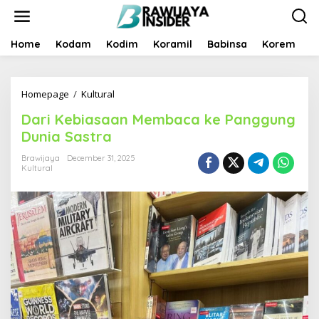
S
k
i
p
Home
Kodam
Kodim
Koramil
Babinsa
Korem
B
t
o
c
Homepage
/
Kultural
D
o
a
n
Dari Kebiasaan Membaca ke Panggung
r
t
i
e
Dunia Sastra
K
n
e
t
Brawijaya
December 31, 2025
Kultural
b
i
a
s
a
a
n
M
e
m
b
a