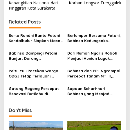
Kebangkitan Nasional dari
Korban Longsor Trenggalek
t
Pinggiran Kota Surakarta
n
Related Posts
a
v
Sertu Randhi Bantu Petani
Berlumpur Bersama Petani,
i
Kendalbulur Siapkan Masa
Babinsa Kedungsoko
g
Tanam
Tegaskan Pengabdian TNI
untuk Ketahanan Pangan
Babinsa Dampingi Petani
Dari Rumah Nyaris Roboh
a
Banjar, Dorong
Menjadi Hunian Layak,
t
Produktivitas dan
Babinsa Kedungwaru
Ketahanan Pangan
Wujudkan Harapan Ibu Feri
i
Peltu Yuli Pastikan Warga
Babinsa dan PPL Ngrampal
ODGJ Tetap Terlayani,
Percepat Tanam MT III,
o
Humanisme TNI Hadir di
Kejar Target Luas Tambah
n
Tengah Masyarakat
Tanam di Sragen
Gotong Royong Percepat
Sapaan Sehari-hari
Renovasi Rutilahu di
Babinsa yang Menjadi
Tulungagung, Babinsa
Jembatan Solusi bagi
Turun Langsung Bantu
Warga Desa
Warga
Don't Miss