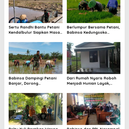
Sertu Randhi Bantu Petani
Berlumpur Bersama Petani,
Kendalbulur Siapkan Masa
Babinsa Kedungsoko
Tanam
Tegaskan Pengabdian TNI
untuk Ketahanan Pangan
Babinsa Dampingi Petani
Dari Rumah Nyaris Roboh
Banjar, Dorong
Menjadi Hunian Layak,
Produktivitas dan
Babinsa Kedungwaru
Ketahanan Pangan
Wujudkan Harapan Ibu Feri
Peltu Yuli Pastikan Warga
Babinsa dan PPL Ngrampal