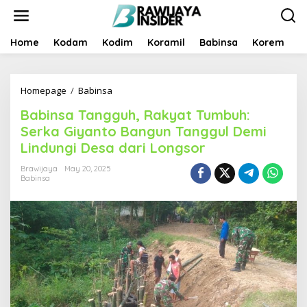
S
k
i
p
Home
Kodam
Kodim
Koramil
Babinsa
Korem
B
t
o
c
Homepage
/
Babinsa
B
o
a
n
Babinsa Tangguh, Rakyat Tumbuh:
b
t
i
e
Serka Giyanto Bangun Tanggul Demi
n
n
Lindungi Desa dari Longsor
s
t
a
Brawijaya
May 20, 2025
T
Babinsa
a
n
g
g
u
h
,
R
a
k