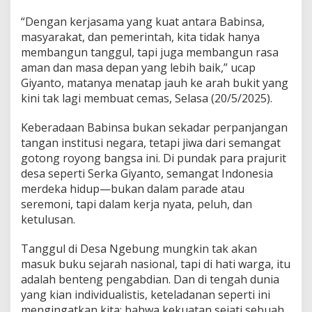
a
“Dengan kerjasama yang kuat antara Babinsa,
d
a
masyarakat, dan pemerintah, kita tidak hanya
r
membangun tanggul, tapi juga membangun rasa
i
aman dan masa depan yang lebih baik,” ucap
L
Giyanto, matanya menatap jauh ke arah bukit yang
o
n
kini tak lagi membuat cemas, Selasa (20/5/2025).
g
s
Keberadaan Babinsa bukan sekadar perpanjangan
o
tangan institusi negara, tetapi jiwa dari semangat
r
gotong royong bangsa ini. Di pundak para prajurit
desa seperti Serka Giyanto, semangat Indonesia
merdeka hidup—bukan dalam parade atau
seremoni, tapi dalam kerja nyata, peluh, dan
ketulusan.
Tanggul di Desa Ngebung mungkin tak akan
masuk buku sejarah nasional, tapi di hati warga, itu
adalah benteng pengabdian. Dan di tengah dunia
yang kian individualistis, keteladanan seperti ini
mengingatkan kita: bahwa kekuatan sejati sebuah