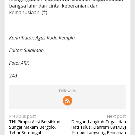
bangsa lahir dari cinta, keberanian, dan
kemanusiaan. (*)
Kontributor: Agus Rodo Kemplu
Editor: Sulaiman
Foto: ARK
249
Follow Us
P
Previous post
Next post
TNI Pimpin Aksi Bersihkan
Dengan Langkah Tegas dan
o
Sungai Makam Bergolo,
Hati Tulus, Danrem 081/DSJ
s
Tebar Semangat
Pimpin Langsung Pencarian