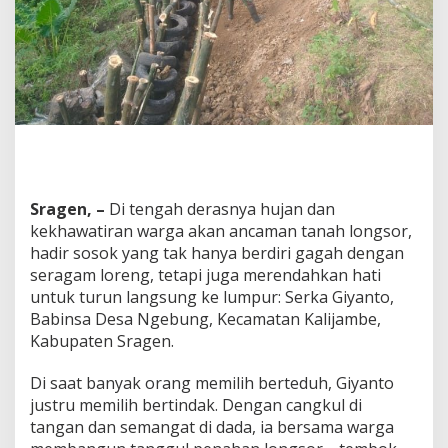
y
a
t
T
u
m
b
u
h
:
S
e
Sragen, –
Di tengah derasnya hujan dan
r
kekhawatiran warga akan ancaman tanah longsor,
k
hadir sosok yang tak hanya berdiri gagah dengan
a
seragam loreng, tetapi juga merendahkan hati
G
untuk turun langsung ke lumpur: Serka Giyanto,
i
y
Babinsa Desa Ngebung, Kecamatan Kalijambe,
a
Kabupaten Sragen.
n
t
Di saat banyak orang memilih berteduh, Giyanto
o
justru memilih bertindak. Dengan cangkul di
B
a
tangan dan semangat di dada, ia bersama warga
n