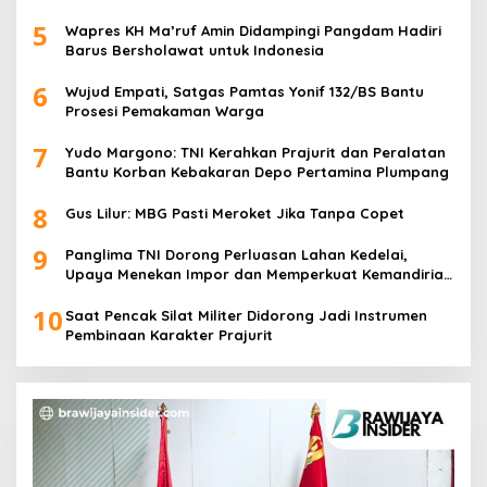
5
Wapres KH Ma’ruf Amin Didampingi Pangdam Hadiri
Barus Bersholawat untuk Indonesia
6
Wujud Empati, Satgas Pamtas Yonif 132/BS Bantu
Prosesi Pemakaman Warga
7
Yudo Margono: TNI Kerahkan Prajurit dan Peralatan
Bantu Korban Kebakaran Depo Pertamina Plumpang
8
Gus Lilur: MBG Pasti Meroket Jika Tanpa Copet
9
Panglima TNI Dorong Perluasan Lahan Kedelai,
Upaya Menekan Impor dan Memperkuat Kemandirian
Pangan
10
Saat Pencak Silat Militer Didorong Jadi Instrumen
Pembinaan Karakter Prajurit