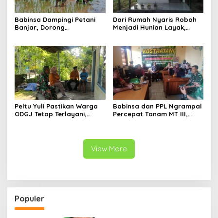
Babinsa Dampingi Petani
Dari Rumah Nyaris Roboh
Banjar, Dorong
Menjadi Hunian Layak,
Produktivitas dan
Babinsa Kedungwaru
Ketahanan Pangan
Wujudkan Harapan Ibu Feri
Peltu Yuli Pastikan Warga
Babinsa dan PPL Ngrampal
ODGJ Tetap Terlayani,
Percepat Tanam MT III,
Humanisme TNI Hadir di
Kejar Target Luas Tambah
Tengah Masyarakat
Tanam di Sragen
View More
Populer