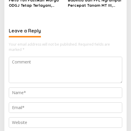
ODGJ Tetap Terlayani,
Percepat Tanam MT III,
Humanisme TNI Hadir di
Kejar Target Luas Tambah
Tengah Masyarakat
Tanam di Sragen
Leave a Reply
Your email address will not be published.
Required fields are
marked
*