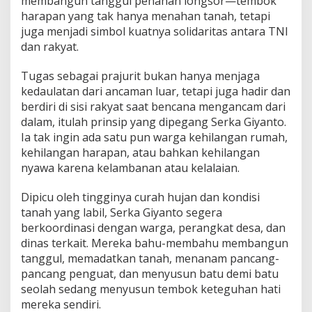
membangun tanggul penahan longsor—tembok
g
harapan yang tak hanya menahan tanah, tetapi
u
juga menjadi simbol kuatnya solidaritas antara TNI
n
T
dan rakyat.
a
n
Tugas sebagai prajurit bukan hanya menjaga
g
kedaulatan dari ancaman luar, tetapi juga hadir dan
g
berdiri di sisi rakyat saat bencana mengancam dari
u
l
dalam, itulah prinsip yang dipegang Serka Giyanto.
D
Ia tak ingin ada satu pun warga kehilangan rumah,
e
kehilangan harapan, atau bahkan kehilangan
m
nyawa karena kelambanan atau kelalaian.
i
L
i
Dipicu oleh tingginya curah hujan dan kondisi
n
tanah yang labil, Serka Giyanto segera
d
berkoordinasi dengan warga, perangkat desa, dan
u
dinas terkait. Mereka bahu-membahu membangun
n
tanggul, memadatkan tanah, menanam pancang-
g
i
pancang penguat, dan menyusun batu demi batu
D
seolah sedang menyusun tembok keteguhan hati
e
mereka sendiri.
s