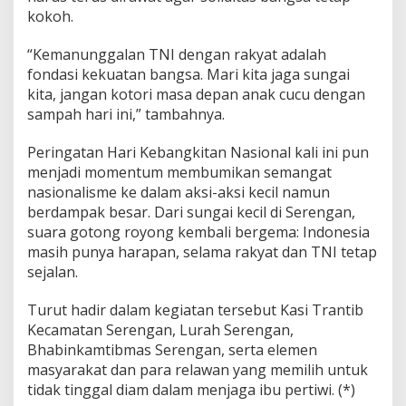
a
kokoh.
k
a
“Kemanunggalan TNI dengan rakyat adalah
r
fondasi kekuatan bangsa. Mari kita jaga sungai
t
kita, jangan kotori masa depan anak cucu dengan
a
sampah hari ini,” tambahnya.
Peringatan Hari Kebangkitan Nasional kali ini pun
menjadi momentum membumikan semangat
nasionalisme ke dalam aksi-aksi kecil namun
berdampak besar. Dari sungai kecil di Serengan,
suara gotong royong kembali bergema: Indonesia
masih punya harapan, selama rakyat dan TNI tetap
sejalan.
Turut hadir dalam kegiatan tersebut Kasi Trantib
Kecamatan Serengan, Lurah Serengan,
Bhabinkamtibmas Serengan, serta elemen
masyarakat dan para relawan yang memilih untuk
tidak tinggal diam dalam menjaga ibu pertiwi. (*)