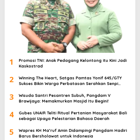
1
Promosi TNI: Anak Pedagang Kelontong itu Kini Jadi
Kaskostrad
2
Winning The Heart, Satgas Pamtas Yonif 645/GTY
Sukses Bikin Warga Perbatasan Serahkan Senpi
Rakitan
3
Wisuda Santri Pesantren Subuh, Pangdam V
Brawijaya: Memakmurkan Masjid Itu Begini!
4
Gubes UNAIR Teliti Ritual Pertanian Masyarakat Bali
sebagai Upaya Pelestarian Bahasa Daerah
5
Wapres KH Ma’ruf Amin Didampingi Pangdam Hadiri
Barus Bersholawat untuk Indonesia