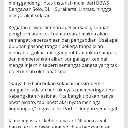
menggandeng lintas instansi -mulai dari BBWS
i
Bengawan Solo, DLH Surakarta, Linmas, hingga
o
n
masyarakat sekitar.
a
l
Kegiatan diawali dengan apel bersama, sebuah
d
penghormatan kecil namun sarat makna akan
a
semangat kebersamaan dan pengabdian. Usai apel,
r
i
puluhan pasang tangan bekerja tanpa lelah:
P
mencabut gulma, mengangkut tumpukan sampah,
i
dan membersihkan aliran sungai agar kembali
n
mengalir jernih seperti semangat bangsa yang tak
g
g
boleh keruh oleh apatisme.
i
r
“Karya bakti ini bukan sekadar bersih-bersih
a
sungai. Ini adalah bentuk nyata memperingati Hari
n
Kebangkitan Nasional. Kita bangkit bukan hanya
K
o
lewat pidato, tapi lewat aksi nyata menjaga
t
lingkungan,” tegas Letkol Victor dengan semangat.
a
S
Ia menegaskan, kebersamaan TNI dan rakyat
u
harus terus dirawat agar soliditas bangsa tetap
r