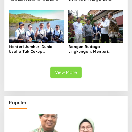
Pengelolaan Sampah dan
Satgas Pamtas Bersihkan
Perlindungan Lingkungan
Lingkungan demi Kampung
yang Lebih Sehat
Menteri Jumhur: Dunia
Bangun Budaya
Usaha Tak Cukup
Lingkungan, Menteri
Berinvestasi, Kini Saatnya
Jumhur: Perubahan
Menanam untuk Menebus
Perilaku Jadi Kunci Atasi
Jejak Ekologis
Krisis Iklim
View More
Populer