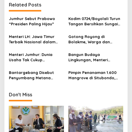
Related Posts
a
v
Jumhur Sebut Prabowo
Kodim 0724/Boyolali Turun
i
“Presiden Paling Hijau”
Tangan Bersihkan Sungai
g
Serang, Ini Tujuannya
Menteri LH: Jawa Timur
Gotong Royong di
a
Terbaik Nasional dalam
Bolakme, Warga dan
t
Pengelolaan Sampah dan
Satgas Pamtas Bersihkan
Perlindungan Lingkungan
Lingkungan demi Kampung
i
Menteri Jumhur: Dunia
Bangun Budaya
yang Lebih Sehat
Usaha Tak Cukup
Lingkungan, Menteri
o
Berinvestasi, Kini Saatnya
Jumhur: Perubahan
n
Menanam untuk Menebus
Perilaku Jadi Kunci Atasi
Bantargebang Disebut
Pimpin Penanaman 1.600
Jejak Ekologis
Krisis Iklim
Penyumbang Metana
Mangrove di Situbondo,
Terbesar Kedua di Dunia,
Danrem 083/Bdj Ajak
Pakar Ingatkan Krisis Tata
Warga Jaga Pesisir
Kelola Sampah
Don't Miss