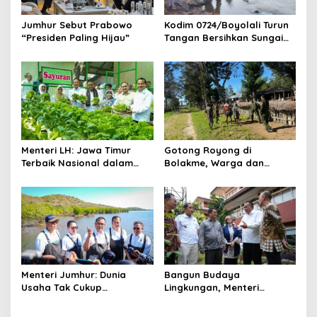
Jumhur Sebut Prabowo
Kodim 0724/Boyolali Turun
“Presiden Paling Hijau”
Tangan Bersihkan Sungai
Serang, Ini Tujuannya
Menteri LH: Jawa Timur
Gotong Royong di
Terbaik Nasional dalam
Bolakme, Warga dan
Pengelolaan Sampah dan
Satgas Pamtas Bersihkan
Perlindungan Lingkungan
Lingkungan demi Kampung
yang Lebih Sehat
Menteri Jumhur: Dunia
Bangun Budaya
Usaha Tak Cukup
Lingkungan, Menteri
Berinvestasi, Kini Saatnya
Jumhur: Perubahan
Menanam untuk Menebus
Perilaku Jadi Kunci Atasi