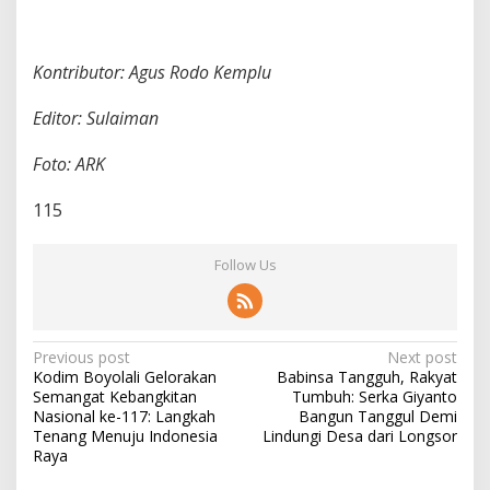
Kontributor: Agus Rodo Kemplu
Editor: Sulaiman
Foto: ARK
115
Follow Us
P
Previous post
Next post
Kodim Boyolali Gelorakan
Babinsa Tangguh, Rakyat
o
Semangat Kebangkitan
Tumbuh: Serka Giyanto
s
Nasional ke-117: Langkah
Bangun Tanggul Demi
Tenang Menuju Indonesia
Lindungi Desa dari Longsor
t
Raya
n