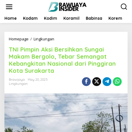
S
k
i
p
Home
Kodam
Kodim
Koramil
Babinsa
Korem
B
t
o
c
Homepage
/
Lingkungan
T
o
N
n
TNI Pimpin Aksi Bersihkan Sungai
I
t
P
e
Makam Bergolo, Tebar Semangat
i
n
Kebangkitan Nasional dari Pinggiran
m
t
Kota Surakarta
p
i
Brawijaya
May 20, 2025
n
Lingkungan
A
k
s
i
B
e
r
s
i