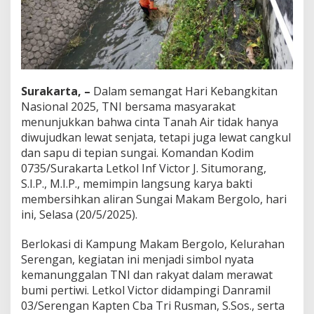
b
a
r
S
e
m
a
Surakarta, –
Dalam semangat Hari Kebangkitan
n
Nasional 2025, TNI bersama masyarakat
g
menunjukkan bahwa cinta Tanah Air tidak hanya
a
t
diwujudkan lewat senjata, tetapi juga lewat cangkul
K
dan sapu di tepian sungai. Komandan Kodim
e
0735/Surakarta Letkol Inf Victor J. Situmorang,
b
S.I.P., M.I.P., memimpin langsung karya bakti
a
n
membersihkan aliran Sungai Makam Bergolo, hari
g
ini, Selasa (20/5/2025).
k
i
Berlokasi di Kampung Makam Bergolo, Kelurahan
t
Serengan, kegiatan ini menjadi simbol nyata
a
n
kemanunggalan TNI dan rakyat dalam merawat
N
bumi pertiwi. Letkol Victor didampingi Danramil
a
03/Serengan Kapten Cba Tri Rusman, S.Sos., serta
s