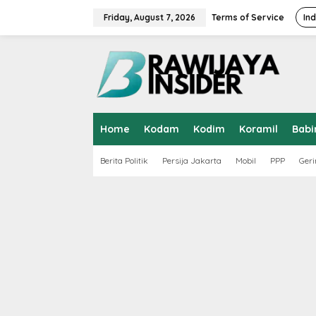
S
k
Friday, August 7, 2026
Terms of Service
In
i
p
t
o
c
o
n
t
Home
Kodam
Kodim
Koramil
Babi
e
n
t
Berita Politik
Persija Jakarta
Mobil
PPP
Geri