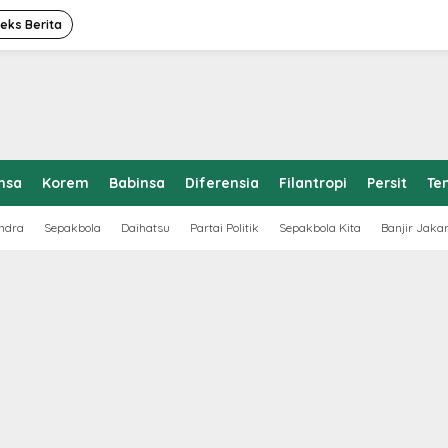
deks Berita
nsa
Korem
Babinsa
Diferensia
Filantropi
Persit
Te
ndra
Sepakbola
Daihatsu
Partai Politik
Sepakbola Kita
Banjir Jaka