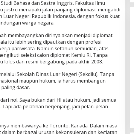
Studi Bahasa dan Sastra Inggris, Fakultas Ilmu
tu justru menapaki jalan panjang diplomasi, mengabdi
n Luar Negeri Republik Indonesia, dengan fokus kuat
lindungan warga negara.
rnah membayangkan dirinya akan menjadi diplomat.
ala itu lebih sering dipautkan dengan profesi
kerja pariwisata. Namun setahun kemudian, atas
ngikuti seleksi calon diplomat Kemlu RI. Tanpa
tru lolos dan resmi bergabung pada akhir 2008.
 melalui Sekolah Dinas Luar Negeri (Sekdilu). Tanpa
rnasional maupun hukum, ia harus membangun
 paling dasar.
ari nol. Saya bukan dari HI atau hukum, jadi semua
. Tapi ada pelatihan berjenjang, jadi pelan-pelan
manya membawanya ke Toronto, Kanada. Dalam masa
at dalam berbagai urusan kekonsuleran dan kegiatan