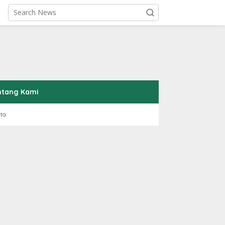
ntang Kami
rta