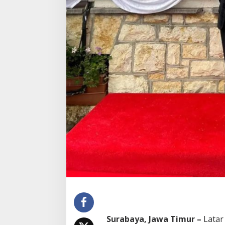
a
n
D
u
n
i
a
Surabaya, Jawa Timur –
Latar