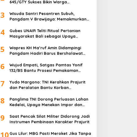
645/GTY Sukses Bikin Warga
Perbatasan Serahkan Senpi Rakitan
3
Wisuda Santri Pesantren Subuh,
Pangdam V Brawijaya: Memakmurkan
Masjid Itu Begini!
4
Gubes UNAIR Teliti Ritual Pertanian
Masyarakat Bali sebagai Upaya
Pelestarian Bahasa Daerah
5
Wapres KH Ma’ruf Amin Didampingi
Pangdam Hadiri Barus Bersholawat
untuk Indonesia
6
Wujud Empati, Satgas Pamtas Yonif
132/BS Bantu Prosesi Pemakaman
Warga
7
Yudo Margono: TNI Kerahkan Prajurit
dan Peralatan Bantu Korban
Kebakaran Depo Pertamina Plumpang
8
Panglima TNI Dorong Perluasan Lahan
Kedelai, Upaya Menekan Impor dan
Memperkuat Kemandirian Pangan
9
Saat Pencak Silat Militer Didorong Jadi
Instrumen Pembinaan Karakter Prajurit
10
Gus Lilur: MBG Pasti Meroket Jika Tanpa