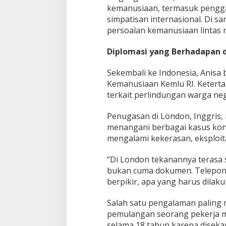
kemanusiaan, termasuk pengg
simpatisan internasional. Di s
persoalan kemanusiaan lintas 
Diplomasi yang Berhadapan 
Sekembali ke Indonesia, Anisa
Kemanusiaan Kemlu RI. Ketert
terkait perlindungan warga neg
Penugasan di London, Inggris, 
menangani berbagai kasus kons
mengalami kekerasan, eksploita
“Di London tekanannya terasa 
bukan cuma dokumen. Telepon b
berpikir, apa yang harus dilak
Salah satu pengalaman paling
pemulangan seorang pekerja m
selama 18 tahun karena diseka