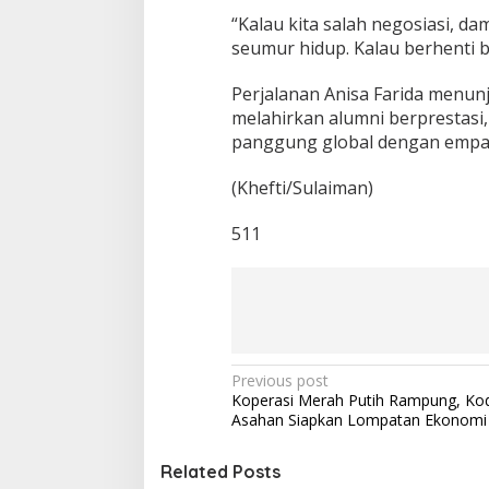
“Kalau kita salah negosiasi, d
seumur hidup. Kalau berhenti b
Perjalanan Anisa Farida menun
melahirkan alumni berprestasi,
panggung global dengan empati
(Khefti/Sulaiman)
511
P
Previous post
Koperasi Merah Putih Rampung, Ko
o
Asahan Siapkan Lompatan Ekonomi
s
t
Related Posts