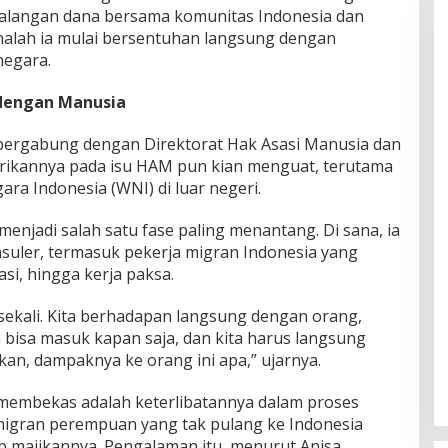
alangan dana bersama komunitas Indonesia dan
analah ia mulai bersentuhan langsung dengan
negara.
dengan Manusia
 bergabung dengan Direktorat Hak Asasi Manusia dan
arikannya pada isu HAM pun kian menguat, terutama
ara Indonesia (WNI) di luar negeri.
menjadi salah satu fase paling menantang. Di sana, ia
uler, termasuk pekerja migran Indonesia yang
si, hingga kerja paksa.
sekali. Kita berhadapan langsung dengan orang,
isa masuk kapan saja, dan kita harus langsung
ukan, dampaknya ke orang ini apa,” ujarnya.
 membekas adalah keterlibatannya dalam proses
igran perempuan yang tak pulang ke Indonesia
p majikannya. Pengalaman itu, menurut Anisa,