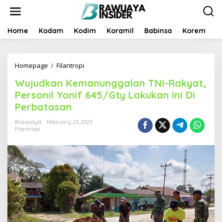
S
k
i
p
Home
Kodam
Kodim
Koramil
Babinsa
Korem
B
t
o
c
Homepage
/
Filantropi
W
o
u
n
Wujudkan Kemanunggalan TNI-Rakyat,
j
t
u
e
Personil Yonif 645/Gty Lakukan Ini Di
d
n
Perbatasan
k
t
a
Brawijaya
February 23, 2023
n
Filantropi
K
e
m
a
n
u
n
g
g
a