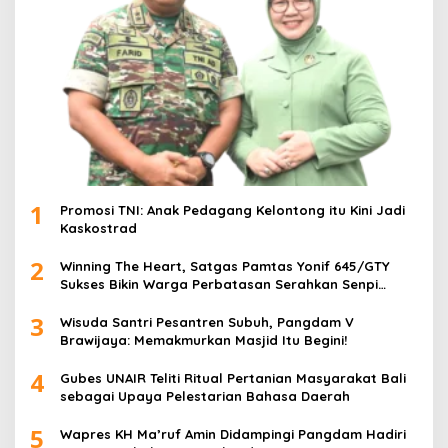
1
Promosi TNI: Anak Pedagang Kelontong itu Kini Jadi
Kaskostrad
2
Winning The Heart, Satgas Pamtas Yonif 645/GTY
Sukses Bikin Warga Perbatasan Serahkan Senpi
Rakitan
3
Wisuda Santri Pesantren Subuh, Pangdam V
Brawijaya: Memakmurkan Masjid Itu Begini!
4
Gubes UNAIR Teliti Ritual Pertanian Masyarakat Bali
sebagai Upaya Pelestarian Bahasa Daerah
5
Wapres KH Ma’ruf Amin Didampingi Pangdam Hadiri