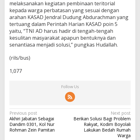
melaksanakan kegiatan pembinaan teritorial
kepada warga perbatasan yang sesuai dengan
arahan KASAD Jendral Dudung Abdurachman yang
tertuang dalam Perintah Harian KASAD poin 5
yaitu, “TNI AD harus hadir di tengah-tengah
kesulitan masyarakat apapun bentuknya dan
senantiasa menjadi solusi,” pungkas Hudallah.
(rils/bus)
1,077
Follow Us
P
Previous post
Next post
Akhiri Jabatan Sebagai
Berikan Solusi Bagi Problem
o
Dandim 0301, Kol Nur
Rakyat, Kodim Boyolali
s
Rohman Zein Pamitan
Lakukan Bedah Rumah
Warga