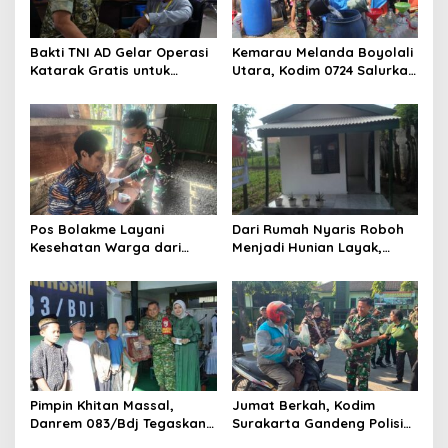
Bakti TNI AD Gelar Operasi
Kemarau Melanda Boyolali
Katarak Gratis untuk
Utara, Kodim 0724 Salurkan
Warga Madura
Air Bersih
Pos Bolakme Layani
Dari Rumah Nyaris Roboh
Kesehatan Warga dari
Menjadi Hunian Layak,
Rumah ke Rumah di Papua
Babinsa Kedungwaru
Pegunungan
Wujudkan Harapan Ibu Feri
Pimpin Khitan Massal,
Jumat Berkah, Kodim
Danrem 083/Bdj Tegaskan
Surakarta Gandeng Polisi
Hal Ini
dan FKPPI Bagikan Sayuran