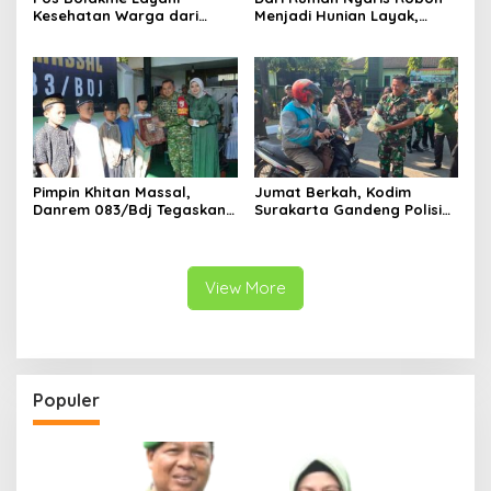
Kesehatan Warga dari
Menjadi Hunian Layak,
Rumah ke Rumah di Papua
Babinsa Kedungwaru
Pegunungan
Wujudkan Harapan Ibu Feri
Pimpin Khitan Massal,
Jumat Berkah, Kodim
Danrem 083/Bdj Tegaskan
Surakarta Gandeng Polisi
Hal Ini
dan FKPPI Bagikan Sayuran
Gratis untuk Warga
View More
Populer