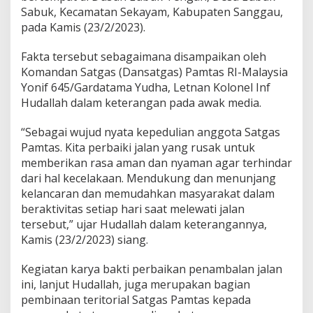
a
Sabuk, Kecamatan Sekayam, Kabupaten Sanggau,
t
pada Kamis (23/2/2023).
a
s
Fakta tersebut sebagaimana disampaikan oleh
a
Komandan Satgas (Dansatgas) Pamtas RI-Malaysia
n
Yonif 645/Gardatama Yudha, Letnan Kolonel Inf
Hudallah dalam keterangan pada awak media.
“Sebagai wujud nyata kepedulian anggota Satgas
Pamtas. Kita perbaiki jalan yang rusak untuk
memberikan rasa aman dan nyaman agar terhindar
dari hal kecelakaan. Mendukung dan menunjang
kelancaran dan memudahkan masyarakat dalam
beraktivitas setiap hari saat melewati jalan
tersebut,” ujar Hudallah dalam keterangannya,
Kamis (23/2/2023) siang.
Kegiatan karya bakti perbaikan penambalan jalan
ini, lanjut Hudallah, juga merupakan bagian
pembinaan teritorial Satgas Pamtas kepada