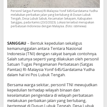
i
f
Personil Satgas Pamtas) RI-Malaysia Yonif 645/Gardatama Yudha
6
melakukan perbaikan jalan yang berlubang di Dusun Lubuk
4
Tengah, Desa Lubuk Sabuk, Kecamatan Sekayam, Kabupaten
5
Sanggau, pada Kamis (23/2/2023). Lokasi tersebut merupakan
/
perbatasan Indonesia dengan Malaysia. (foto: istimewa)
G
t
y
L
SANGGAU
– Bentuk kepedulian sekaligus
a
kemanunggalan antara Tentara Nasional
k
Indonesia (TNI) dengan rakyat banyak contohnya.
u
k
Salah satunya seperti yang dilakukan oleh personil
a
Satuan Tugas Pengamanan Perbatasan (Satgas
n
Pamtas) RI-Malaysia Yonif 645/Gardatama Yudha
I
dalam hal ini Pos Lubuk Tengah.
n
i
D
Bersama warga sekitar, personil TNI mewujudkan
i
kepedulian terhadap wilayah binaan dan
P
keselamatan pengendara di wilayah perbatasan
e
melakukan perbaikan jalan yang berlubang,
r
bertempat di Dusun Lubuk Tengah, Desa Lubuk
b