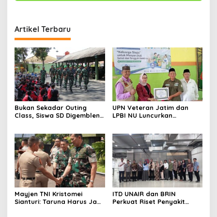
Artikel Terbaru
Bukan Sekadar Outing
UPN Veteran Jatim dan
Class, Siswa SD Digembleng
LPBI NU Luncurkan
Disiplin ala TNI
“Keluarga Siaga” Perkuat
Ketangguhan Bencana
Mayjen TNI Kristomei
ITD UNAIR dan BRIN
Sianturi: Taruna Harus Jadi
Perkuat Riset Penyakit
Teladan di Sekolah Rakyat
Tropis untuk Kemandirian
Kesehatan Nasional