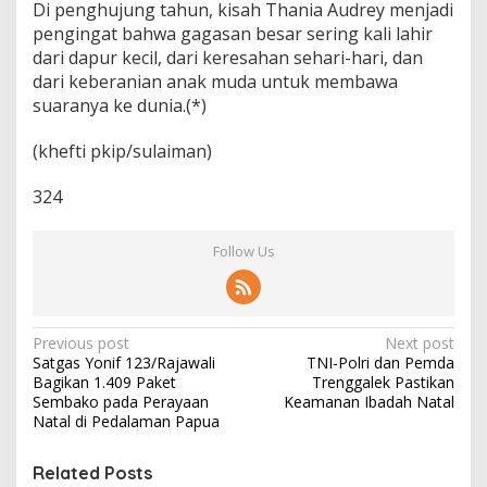
Di penghujung tahun, kisah Thania Audrey menjadi
pengingat bahwa gagasan besar sering kali lahir
dari dapur kecil, dari keresahan sehari-hari, dan
dari keberanian anak muda untuk membawa
suaranya ke dunia.(*)
(khefti pkip/sulaiman)
324
Follow Us
P
Previous post
Next post
Satgas Yonif 123/Rajawali
TNI-Polri dan Pemda
o
Bagikan 1.409 Paket
Trenggalek Pastikan
s
Sembako pada Perayaan
Keamanan Ibadah Natal
Natal di Pedalaman Papua
t
n
Related Posts