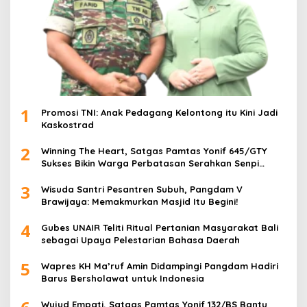
1
Promosi TNI: Anak Pedagang Kelontong itu Kini Jadi
Kaskostrad
2
Winning The Heart, Satgas Pamtas Yonif 645/GTY
Sukses Bikin Warga Perbatasan Serahkan Senpi
Rakitan
3
Wisuda Santri Pesantren Subuh, Pangdam V
Brawijaya: Memakmurkan Masjid Itu Begini!
4
Gubes UNAIR Teliti Ritual Pertanian Masyarakat Bali
sebagai Upaya Pelestarian Bahasa Daerah
5
Wapres KH Ma’ruf Amin Didampingi Pangdam Hadiri
Barus Bersholawat untuk Indonesia
Wujud Empati, Satgas Pamtas Yonif 132/BS Bantu