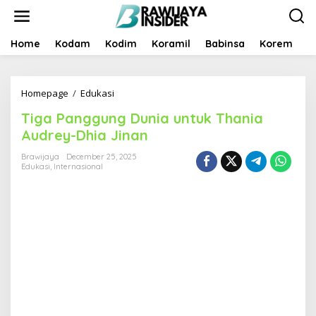
S
k
i
p
Home
Kodam
Kodim
Koramil
Babinsa
Korem
B
t
o
c
Homepage
/
Edukasi
T
o
i
n
Tiga Panggung Dunia untuk Thania
g
t
a
e
Audrey-Dhia Jinan
P
n
a
t
Brawijaya
December 25, 2025
Edukasi
,
Internasional
n
g
g
u
n
g
D
u
n
i
a
u