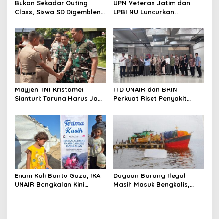
Bukan Sekadar Outing
UPN Veteran Jatim dan
Class, Siswa SD Digembleng
LPBI NU Luncurkan
Disiplin ala TNI
“Keluarga Siaga” Perkuat
Ketangguhan Bencana
Mayjen TNI Kristomei
ITD UNAIR dan BRIN
Sianturi: Taruna Harus Jadi
Perkuat Riset Penyakit
Teladan di Sekolah Rakyat
Tropis untuk Kemandirian
Kesehatan Nasional
Enam Kali Bantu Gaza, IKA
Dugaan Barang Ilegal
UNAIR Bangkalan Kini
Masih Masuk Bengkalis,
Hidupkan Sumur untuk
Desakan Perketat
10.000 Pengungsi
Pengawasan Menguat