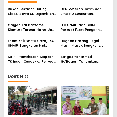
a
v
Bukan Sekadar Outing
UPN Veteran Jatim dan
Class, Siswa SD Digembleng
LPBI NU Luncurkan
i
Disiplin ala TNI
“Keluarga Siaga” Perkuat
g
Ketangguhan Bencana
Mayjen TNI Kristomei
ITD UNAIR dan BRIN
Sianturi: Taruna Harus Jadi
Perkuat Riset Penyakit
a
Teladan di Sekolah Rakyat
Tropis untuk Kemandirian
t
Kesehatan Nasional
Enam Kali Bantu Gaza, IKA
Dugaan Barang Ilegal
i
UNAIR Bangkalan Kini
Masih Masuk Bengkalis,
Hidupkan Sumur untuk
Desakan Perketat
o
10.000 Pengungsi
Pengawasan Menguat
KB PII Pamekasan Siapkan
Satgas Yonarmed
n
TK Insan Cendekia, Perkuat
19/Bogani Tanamkan
Fondasi Karakter Generasi
Nasionalisme Pelajar
Bangsa Sejak Dini
Perbatasan
Don't Miss