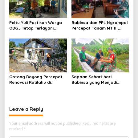
Peltu Yuli Pastikan Warga
Babinsa dan PPL Ngrampal
ODGJ Tetap Terlayani,
Percepat Tanam MT III,
Humanisme TNI Hadir di
Kejar Target Luas Tambah
Tengah Masyarakat
Tanam di Sragen
Gotong Royong Percepat
Sapaan Sehari-hari
Renovasi Rutilahu di
Babinsa yang Menjadi
Tulungagung, Babinsa
Jembatan Solusi bagi
Turun Langsung Bantu
Warga Desa
Warga
Leave a Reply
Your email address will not be published.
Required fields are
marked
*