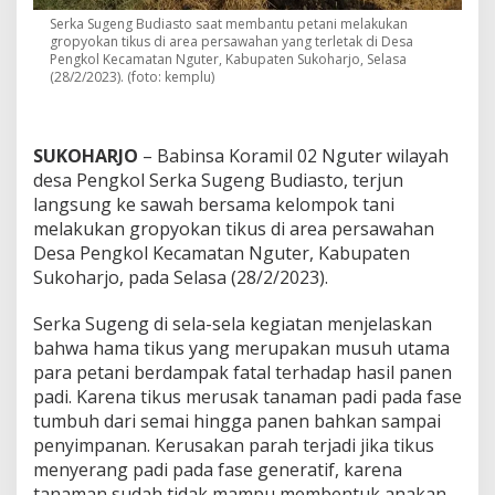
a
Serka Sugeng Budiasto saat membantu petani melakukan
m
gropyokan tikus di area persawahan yang terletak di Desa
a
Pengkol Kecamatan Nguter, Kabupaten Sukoharjo, Selasa
T
(28/2/2023). (foto: kemplu)
i
k
u
s
SUKOHARJO
– Babinsa Koramil 02 Nguter wilayah
desa Pengkol Serka Sugeng Budiasto, terjun
langsung ke sawah bersama kelompok tani
melakukan gropyokan tikus di area persawahan
Desa Pengkol Kecamatan Nguter, Kabupaten
Sukoharjo, pada Selasa (28/2/2023).
Serka Sugeng di sela-sela kegiatan menjelaskan
bahwa hama tikus yang merupakan musuh utama
para petani berdampak fatal terhadap hasil panen
padi. Karena tikus merusak tanaman padi pada fase
tumbuh dari semai hingga panen bahkan sampai
penyimpanan. Kerusakan parah terjadi jika tikus
menyerang padi pada fase generatif, karena
tanaman sudah tidak mampu membentuk anakan