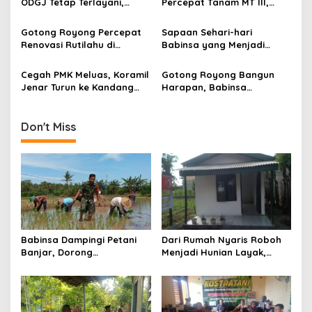
g
ODGJ Tetap Terlayani,
Percepat Tanam MT III,
Humanisme TNI Hadir di
Kejar Target Luas Tambah
a
Tengah Masyarakat
Tanam di Sragen
Gotong Royong Percepat
Sapaan Sehari-hari
t
Renovasi Rutilahu di
Babinsa yang Menjadi
i
Tulungagung, Babinsa
Jembatan Solusi bagi
Turun Langsung Bantu
Warga Desa
Cegah PMK Meluas, Koramil
Gotong Royong Bangun
o
Warga
Jenar Turun ke Kandang
Harapan, Babinsa
n
dan Ingatkan Peternak
Dampingi Program Rutilahu
Waspadai Gejala Awal
bagi Warga Kurang Mampu
di Tulungagung
Don't Miss
Babinsa Dampingi Petani
Dari Rumah Nyaris Roboh
Banjar, Dorong
Menjadi Hunian Layak,
Produktivitas dan
Babinsa Kedungwaru
Ketahanan Pangan
Wujudkan Harapan Ibu Feri