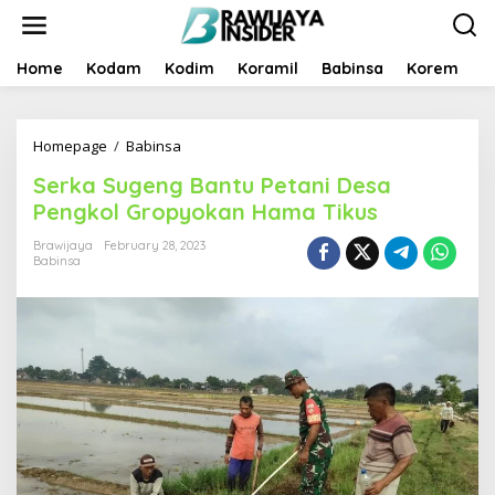
S
k
i
p
Home
Kodam
Kodim
Koramil
Babinsa
Korem
B
t
o
c
Homepage
/
Babinsa
S
o
e
n
Serka Sugeng Bantu Petani Desa
r
t
k
e
Pengkol Gropyokan Hama Tikus
a
n
S
t
Brawijaya
February 28, 2023
Babinsa
u
g
e
n
g
B
a
n
t
u
P
e