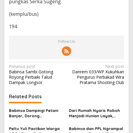
pungkas Serka Sugeng.
(kemplu/bus)
194
Follow Us
P
Previous post
Next post
Babinsa Sambi Gotong
Danrem 033/WP Kukuhkan
o
Royong Perbaiki Talud
Pengurus Perbakad Wira
s
Dampak Longsor
Pratama Shooting Club
t
Related Posts
n
a
Babinsa Dampingi Petani
Dari Rumah Nyaris Roboh
v
Banjar, Dorong
Menjadi Hunian Layak,
Produktivitas dan
Babinsa Kedungwaru
i
Ketahanan Pangan
Wujudkan Harapan Ibu Feri
Peltu Yuli Pastikan Warga
Babinsa dan PPL Ngrampal