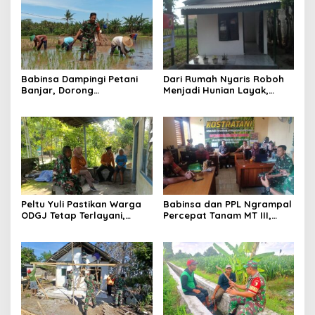
Babinsa Dampingi Petani
Dari Rumah Nyaris Roboh
Banjar, Dorong
Menjadi Hunian Layak,
Produktivitas dan
Babinsa Kedungwaru
Ketahanan Pangan
Wujudkan Harapan Ibu Feri
Peltu Yuli Pastikan Warga
Babinsa dan PPL Ngrampal
ODGJ Tetap Terlayani,
Percepat Tanam MT III,
Humanisme TNI Hadir di
Kejar Target Luas Tambah
Tengah Masyarakat
Tanam di Sragen