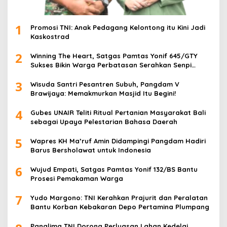
1
Promosi TNI: Anak Pedagang Kelontong itu Kini Jadi
Kaskostrad
2
Winning The Heart, Satgas Pamtas Yonif 645/GTY
Sukses Bikin Warga Perbatasan Serahkan Senpi
Rakitan
3
Wisuda Santri Pesantren Subuh, Pangdam V
Brawijaya: Memakmurkan Masjid Itu Begini!
4
Gubes UNAIR Teliti Ritual Pertanian Masyarakat Bali
sebagai Upaya Pelestarian Bahasa Daerah
5
Wapres KH Ma’ruf Amin Didampingi Pangdam Hadiri
Barus Bersholawat untuk Indonesia
6
Wujud Empati, Satgas Pamtas Yonif 132/BS Bantu
Prosesi Pemakaman Warga
7
Yudo Margono: TNI Kerahkan Prajurit dan Peralatan
Bantu Korban Kebakaran Depo Pertamina Plumpang
Panglima TNI Dorong Perluasan Lahan Kedelai,