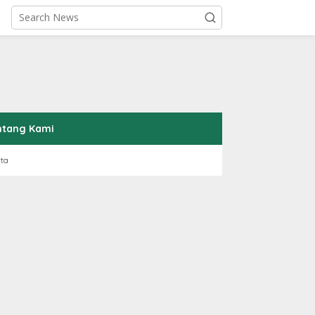
ntang Kami
rta