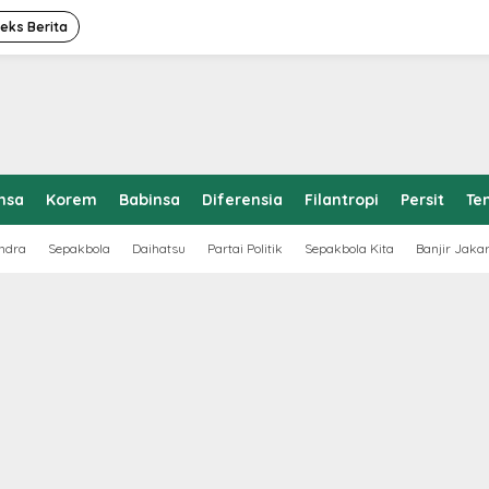
deks Berita
nsa
Korem
Babinsa
Diferensia
Filantropi
Persit
Te
ndra
Sepakbola
Daihatsu
Partai Politik
Sepakbola Kita
Banjir Jaka