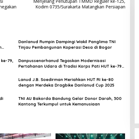
si
Menjelang Penutupan TMMD Reguler ke-125,
enegakan
Kodim 0735/Surakarta Matangkan Persiapan
Danlanud Rumpin Dampingi Wakil Panglima TNI
n
Tinjau Pembangunan Koperasi Desa di Bogor
ke-79,
Danpussenarhanud Tegaskan Modernisasi
Pertahanan Udara di Tradisi Korps Pati HUT ke-79
Arhanud
Lanud J.B. Soedirman Meriahkan HUT RI ke-80
dengan Merdeka Dragbike Danlanud Cup 2025
di
TNI AU Bakorda Bandung Gelar Donor Darah, 300
Kantong Terkumpul untuk Kemanusiaan