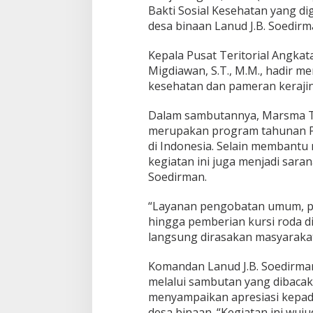
y
Bakti Sosial Kesehatan yang dig
a
desa binaan Lanud J.B. Soedirm
n
a
n
Kepala Pusat Teritorial Angka
K
Migdiawan, S.T., M.M., hadir m
e
kesehatan dan pameran kerajin
s
e
Dalam sambutannya, Marsma Tj
h
a
merupakan program tahunan Pu
t
di Indonesia. Selain membantu
a
kegiatan ini juga menjadi saran
n
Soedirman.
“Layanan pengobatan umum, p
hingga pemberian kursi roda 
langsung dirasakan masyarakat
Komandan Lanud J.B. Soedirman,
melalui sambutan yang dibacak
menyampaikan apresiasi kepad
desa binaan. “Kegiatan ini wuju