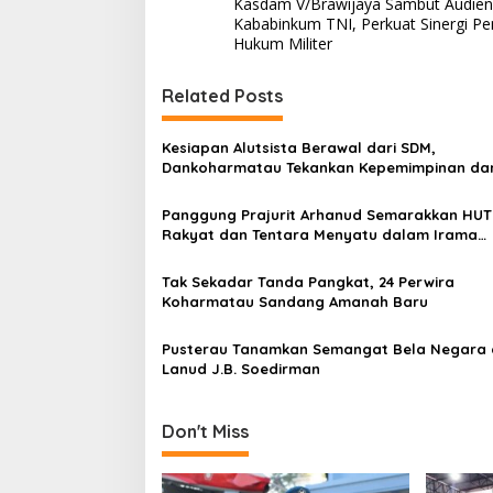
Kasdam V/Brawijaya Sambut Audien
o
Kababinkum TNI, Perkuat Sinergi P
s
Hukum Militer
t
Related Posts
n
a
Kesiapan Alutsista Berawal dari SDM,
v
Dankoharmatau Tekankan Kepemimpinan da
Budaya Keselamatan
i
Panggung Prajurit Arhanud Semarakkan HUT 
g
Rakyat dan Tentara Menyatu dalam Irama
Kebersamaan
a
Tak Sekadar Tanda Pangkat, 24 Perwira
t
Koharmatau Sandang Amanah Baru
i
Pusterau Tanamkan Semangat Bela Negara 
o
Lanud J.B. Soedirman
n
Don't Miss