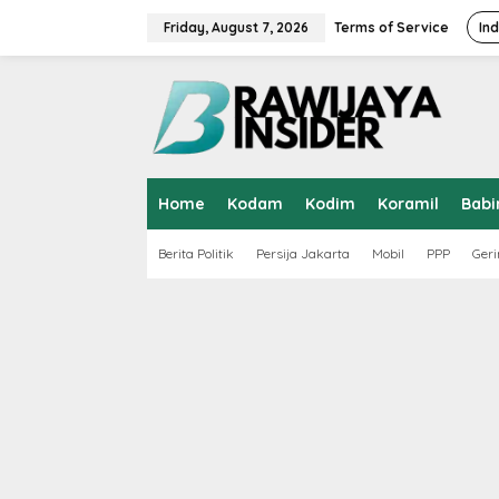
S
k
Friday, August 7, 2026
Terms of Service
In
i
p
t
o
c
o
n
t
Home
Kodam
Kodim
Koramil
Babi
e
n
t
Berita Politik
Persija Jakarta
Mobil
PPP
Geri