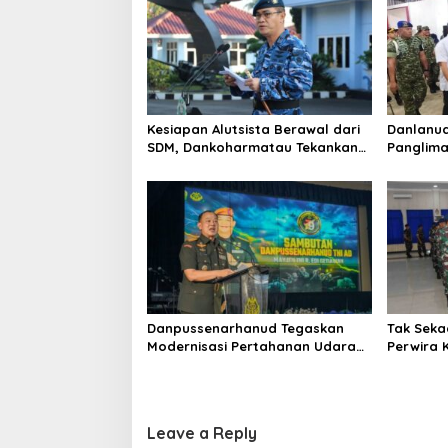
Kesiapan Alutsista Berawal dari
Danlanud
SDM, Dankoharmatau Tekankan
Panglima
Kepemimpinan dan Budaya
Pembangu
Keselamatan
Bogor
Danpussenarhanud Tegaskan
Tak Seka
Modernisasi Pertahanan Udara
Perwira
di Tradisi Korps Pati HUT ke-79
Amanah 
Arhanud
Leave a Reply