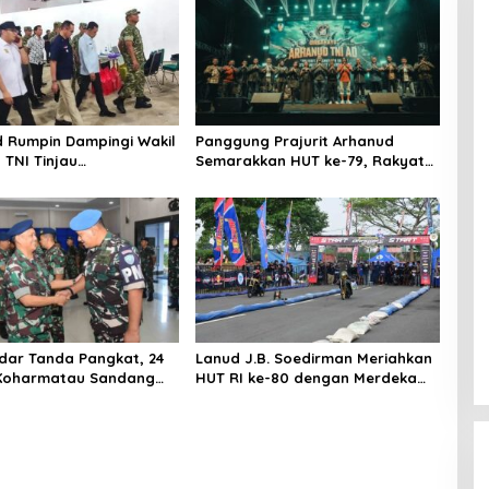
 Rumpin Dampingi Wakil
Panggung Prajurit Arhanud
 TNI Tinjau
Semarakkan HUT ke-79, Rakyat
nan Koperasi Desa di
dan Tentara Menyatu dalam
Irama Kebersamaan
dar Tanda Pangkat, 24
Lanud J.B. Soedirman Meriahkan
 Koharmatau Sandang
HUT RI ke-80 dengan Merdeka
Baru
Dragbike Danlanud Cup 2025