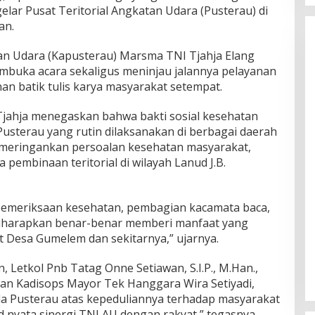
elar Pusat Teritorial Angkatan Udara (Pusterau) di
an.
tan Udara (Kapusterau) Marsma TNI Tjahja Elang
embuka acara sekaligus meninjau jalannya pelayanan
an batik tulis karya masyarakat setempat.
ahja menegaskan bahwa bakti sosial kesehatan
sterau yang rutin dilaksanakan di berbagai daerah
 meringankan persoalan kesehatan masyarakat,
a pembinaan teritorial di wilayah Lanud J.B.
emeriksaan kesehatan, pembagian kacamata baca,
diharapkan benar-benar memberi manfaat yang
 Desa Gumelem dan sekitarnya,” ujarnya.
 Letkol Pnb Tatag Onne Setiawan, S.I.P., M.Han.,
an Kadisops Mayor Tek Hanggara Wira Setiyadi,
a Pusterau atas kepeduliannya terhadap masyarakat
d nyata sinergi TNI AU dengan rakyat,” tegasnya.