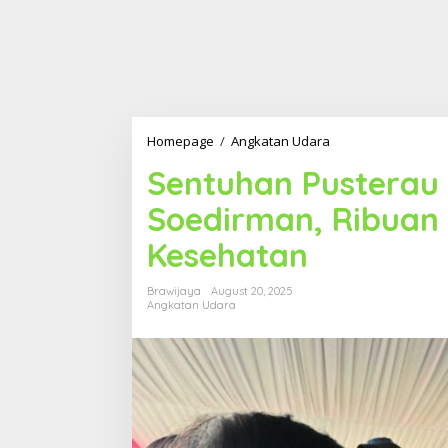
Homepage
/
Angkatan Udara
S
e
Sentuhan Pusterau 
n
t
Soedirman, Ribuan
u
h
Kesehatan
a
n
P
Brawijaya
August 20, 2025
u
Angkatan Udara
s
t
e
r
a
u
d
i