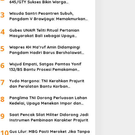
645/GTY Sukses Bikin Warga
Perbatasan Serahkan Senpi Rakitan
3
Wisuda Santri Pesantren Subuh,
Pangdam V Brawijaya: Memakmurkan
Masjid Itu Begini!
4
Gubes UNAIR Teliti Ritual Pertanian
Masyarakat Bali sebagai Upaya
Pelestarian Bahasa Daerah
5
Wapres KH Ma’ruf Amin Didampingi
Pangdam Hadiri Barus Bersholawat
untuk Indonesia
6
Wujud Empati, Satgas Pamtas Yonif
132/BS Bantu Prosesi Pemakaman
Warga
7
Yudo Margono: TNI Kerahkan Prajurit
dan Peralatan Bantu Korban
Kebakaran Depo Pertamina Plumpang
8
Panglima TNI Dorong Perluasan Lahan
Kedelai, Upaya Menekan Impor dan
Memperkuat Kemandirian Pangan
9
Saat Pencak Silat Militer Didorong Jadi
Instrumen Pembinaan Karakter Prajurit
10
Gus Lilur: MBG Pasti Meroket Jika Tanpa