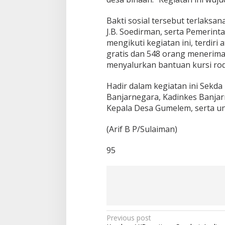
Bakti sosial tersebut terlaks
J.B. Soedirman, serta Pemerint
mengikuti kegiatan ini, terdir
gratis dan 548 orang menerima 
menyalurkan bantuan kursi roda
Hadir dalam kegiatan ini Sekd
Banjarnegara, Kadinkes Banjar
Kepala Desa Gumelem, serta u
(Arif B P/Sulaiman)
95
P
Previous post