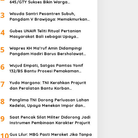
645/GTY Sukses Bikin Warga
Perbatasan Serahkan Senpi Rakitan
3
Wisuda Santri Pesantren Subuh,
Pangdam V Brawijaya: Memakmurkan
Masjid Itu Begini!
4
Gubes UNAIR Teliti Ritual Pertanian
Masyarakat Bali sebagai Upaya
Pelestarian Bahasa Daerah
5
Wapres KH Ma’ruf Amin Didampingi
Pangdam Hadiri Barus Bersholawat
untuk Indonesia
6
Wujud Empati, Satgas Pamtas Yonif
132/BS Bantu Prosesi Pemakaman
Warga
7
Yudo Margono: TNI Kerahkan Prajurit
dan Peralatan Bantu Korban
Kebakaran Depo Pertamina Plumpang
8
Panglima TNI Dorong Perluasan Lahan
Kedelai, Upaya Menekan Impor dan
Memperkuat Kemandirian Pangan
9
Saat Pencak Silat Militer Didorong Jadi
Instrumen Pembinaan Karakter Prajurit
10
Gus Lilur: MBG Pasti Meroket Jika Tanpa