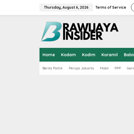
S
k
Thursday, August 6, 2026
Terms of Service
i
p
t
o
c
o
n
t
Home
Kodam
Kodim
Koramil
Babi
e
n
t
Berita Politik
Persija Jakarta
Mobil
PPP
Geri