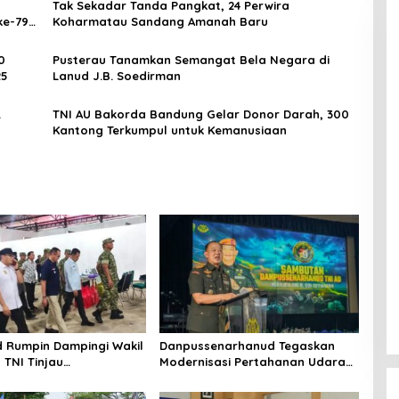
Tak Sekadar Tanda Pangkat, 24 Perwira
ke-79
Koharmatau Sandang Amanah Baru
0
Pusterau Tanamkan Semangat Bela Negara di
25
Lanud J.B. Soedirman
.
TNI AU Bakorda Bandung Gelar Donor Darah, 300
Kantong Terkumpul untuk Kemanusiaan
 Rumpin Dampingi Wakil
Danpussenarhanud Tegaskan
 TNI Tinjau
Modernisasi Pertahanan Udara
nan Koperasi Desa di
di Tradisi Korps Pati HUT ke-79
Arhanud