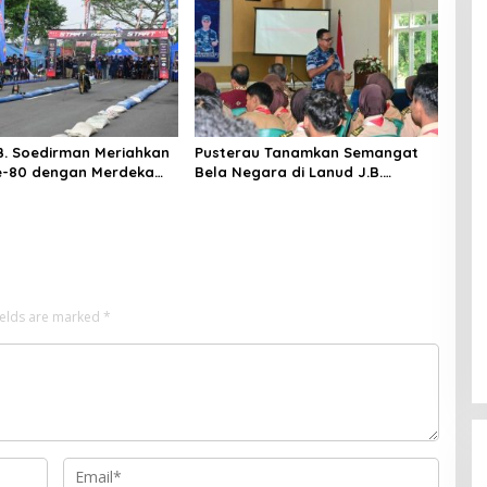
B. Soedirman Meriahkan
Pusterau Tanamkan Semangat
e-80 dengan Merdeka
Bela Negara di Lanud J.B.
 Danlanud Cup 2025
Soedirman
ields are marked
*