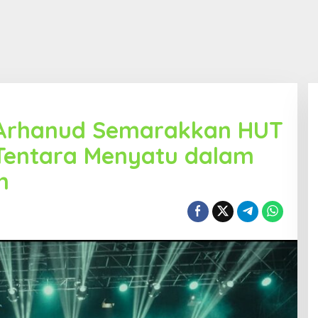
 Arhanud Semarakkan HUT
 Tentara Menyatu dalam
n