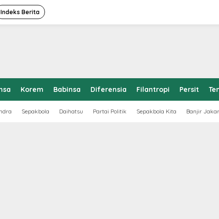
Indeks Berita
nsa
Korem
Babinsa
Diferensia
Filantropi
Persit
Te
ndra
Sepakbola
Daihatsu
Partai Politik
Sepakbola Kita
Banjir Jaka