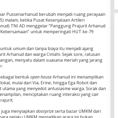
ar Pussenarhanud berubah menjadi ruang perayaan
) malam, ketika Pusat Kesenjataan Artileri
nud) TNI AD menggelar “Panggung Prajurit Arhanud
t Kebersamaan” untuk memperingati HUT ke-79
 untuk umum dan tanpa biaya itu menjadi ajang
rit Arhanud dan warga Cimahi. Sejak sore, ratusan
angan, menyatu dalam suasana meriah yang jarang
r.
 sebagai bentuk
open house
Arhanud ini menampilkan
lokal, mulai dari Via, Erine, hingga Ega Robot dan
 utama yang menyedot antusiasme warga. Sorak dan
enampilan, menciptakan ruang interaksi yang cair
ajurit.
ia juga menyiapkan
doorprize
serta bazar UMKM dari
 para pelaku UMKM menjadikan acara ini bukan