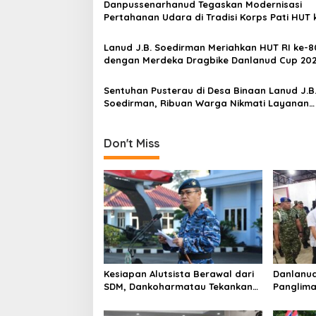
Danpussenarhanud Tegaskan Modernisasi
i
Pertahanan Udara di Tradisi Korps Pati HUT 
g
Arhanud
a
Lanud J.B. Soedirman Meriahkan HUT RI ke-8
dengan Merdeka Dragbike Danlanud Cup 20
t
i
Sentuhan Pusterau di Desa Binaan Lanud J.B
Soedirman, Ribuan Warga Nikmati Layanan
o
Kesehatan
n
Don't Miss
Kesiapan Alutsista Berawal dari
Danlanud
SDM, Dankoharmatau Tekankan
Panglima
Kepemimpinan dan Budaya
Pembangu
Keselamatan
Bogor