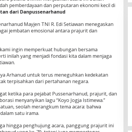
dah pemberdayaan dan perputaran ekonomi kecil di
tan dari Danpussenarhanud
narhanud Mayjen TNI R. Edi Setiawan menegaskan
ai jembatan emosional antara prajurit dan
i, kami ingin memperkuat hubungan bersama
ti inilah yang menjadi fondasi kita dalam menjaga
tiawan.
ya Arhanud untuk terus meneguhkan kedekatan
tak terpisahkan dari pertahanan negara.
at ketika para pejabat Pussenarhanud, prajurit, dan
borasi menyanyikan lagu “Koyo Jogja Istimewa.”
satuan, seolah merangkum tema acara: bahwa
 dalam satu irama.
a hingga penghujung acara, panggung prajurit ini
rhanud yang ke-79, tetapi juga mempertegas