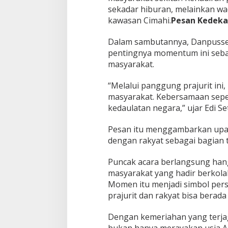
l
sekadar hiburan, melainkan wa
a
kawasan Cimahi.
Pesan Kedeka
m
I
r
Dalam sambutannya, Danpusse
a
pentingnya momentum ini sebag
m
masyarakat.
a
K
e
“Melalui panggung prajurit in
b
masyarakat. Kebersamaan seper
e
kedaulatan negara,” ujar Edi Se
r
s
Pesan itu menggambarkan upa
a
m
dengan rakyat sebagai bagian 
a
a
Puncak acara berlangsung hang
n
masyarakat yang hadir berkola
Momen itu menjadi simbol per
prajurit dan rakyat bisa berada
Dengan kemeriahan yang terjag
bukan hanya merayakan usia A