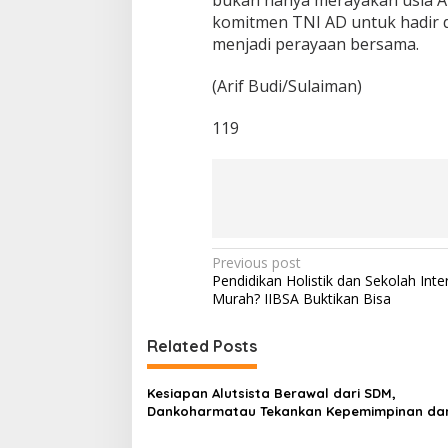
komitmen TNI AD untuk hadir d
menjadi perayaan bersama.
(Arif Budi/Sulaiman)
119
P
Previous post
Pendidikan Holistik dan Sekolah Inte
o
Murah? IIBSA Buktikan Bisa
s
t
Related Posts
n
Kesiapan Alutsista Berawal dari SDM,
a
Dankoharmatau Tekankan Kepemimpinan da
v
Budaya Keselamatan