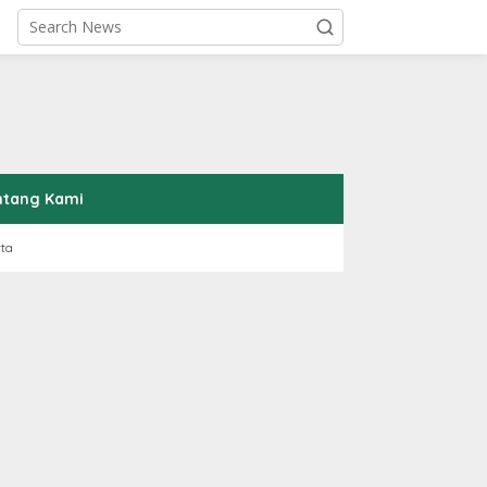
ntang Kami
rta