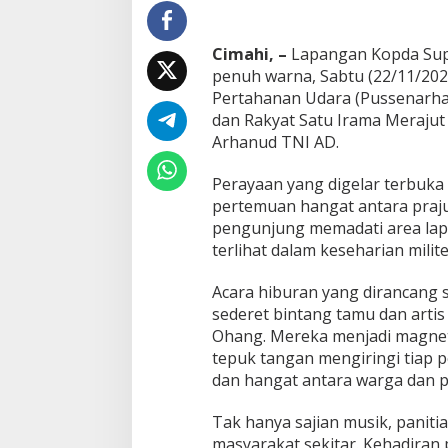
R
a
k
Cimahi, –
Lapangan Kopda Sup
y
a
penuh warna, Sabtu (22/11/2025
t
Pertahanan Udara (Pussenarha
d
dan Rakyat Satu Irama Meraju
a
Arhanud TNI AD.
n
T
e
Perayaan yang digelar terbuka
n
pertemuan hangat antara praju
t
pengunjung memadati area lap
a
terlihat dalam keseharian milite
r
a
M
Acara hiburan yang dirancang
e
sederet bintang tamu dan artis 
n
Ohang. Mereka menjadi magnet
y
tepuk tangan mengiringi tiap p
a
dan hangat antara warga dan pr
t
u
d
Tak hanya sajian musik, panit
a
masyarakat sekitar. Kehadiran