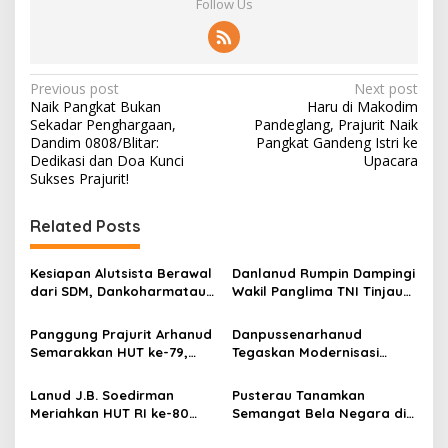
Follow Us
P
Previous post
Next post
Naik Pangkat Bukan
Haru di Makodim
o
Sekadar Penghargaan,
Pandeglang, Prajurit Naik
s
Dandim 0808/Blitar:
Pangkat Gandeng Istri ke
Dedikasi dan Doa Kunci
Upacara
t
Sukses Prajurit!
n
Related Posts
a
v
Kesiapan Alutsista Berawal
Danlanud Rumpin Dampingi
i
dari SDM, Dankoharmatau
Wakil Panglima TNI Tinjau
g
Tekankan Kepemimpinan
Pembangunan Koperasi
dan Budaya Keselamatan
Desa di Bogor
Panggung Prajurit Arhanud
Danpussenarhanud
a
Semarakkan HUT ke-79,
Tegaskan Modernisasi
t
Rakyat dan Tentara
Pertahanan Udara di
Menyatu dalam Irama
Tradisi Korps Pati HUT ke-
i
Lanud J.B. Soedirman
Pusterau Tanamkan
Kebersamaan
79 Arhanud
Meriahkan HUT RI ke-80
Semangat Bela Negara di
o
dengan Merdeka Dragbike
Lanud J.B. Soedirman