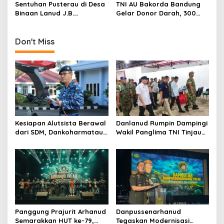
n
Danlanud Cup 2025
Sentuhan Pusterau di Desa
TNI AU Bakorda Bandung
Binaan Lanud J.B.
Gelar Donor Darah, 300
Soedirman, Ribuan Warga
Kantong Terkumpul untuk
Nikmati Layanan
Kemanusiaan
Kesehatan
Don't Miss
Kesiapan Alutsista Berawal
Danlanud Rumpin Dampingi
dari SDM, Dankoharmatau
Wakil Panglima TNI Tinjau
Tekankan Kepemimpinan
Pembangunan Koperasi
dan Budaya Keselamatan
Desa di Bogor
Panggung Prajurit Arhanud
Danpussenarhanud
Semarakkan HUT ke-79,
Tegaskan Modernisasi