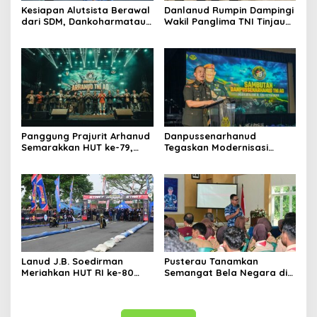
Kesiapan Alutsista Berawal
Danlanud Rumpin Dampingi
dari SDM, Dankoharmatau
Wakil Panglima TNI Tinjau
Tekankan Kepemimpinan
Pembangunan Koperasi
dan Budaya Keselamatan
Desa di Bogor
Panggung Prajurit Arhanud
Danpussenarhanud
Semarakkan HUT ke-79,
Tegaskan Modernisasi
Rakyat dan Tentara
Pertahanan Udara di
Menyatu dalam Irama
Tradisi Korps Pati HUT ke-
Kebersamaan
79 Arhanud
Lanud J.B. Soedirman
Pusterau Tanamkan
Meriahkan HUT RI ke-80
Semangat Bela Negara di
dengan Merdeka Dragbike
Lanud J.B. Soedirman
Danlanud Cup 2025