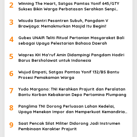
2
Winning The Heart, Satgas Pamtas Yonif 645/GTY
Sukses Bikin Warga Perbatasan Serahkan Senpi
Rakitan
3
Wisuda Santri Pesantren Subuh, Pangdam V
Brawijaya: Memakmurkan Masjid Itu Begini!
4
Gubes UNAIR Teliti Ritual Pertanian Masyarakat Bali
sebagai Upaya Pelestarian Bahasa Daerah
5
Wapres KH Ma’ruf Amin Didampingi Pangdam Hadiri
Barus Bersholawat untuk Indonesia
6
Wujud Empati, Satgas Pamtas Yonif 132/BS Bantu
Prosesi Pemakaman Warga
7
Yudo Margono: TNI Kerahkan Prajurit dan Peralatan
Bantu Korban Kebakaran Depo Pertamina Plumpang
8
Panglima TNI Dorong Perluasan Lahan Kedelai,
Upaya Menekan Impor dan Memperkuat Kemandirian
Pangan
9
Saat Pencak Silat Militer Didorong Jadi Instrumen
Pembinaan Karakter Prajurit