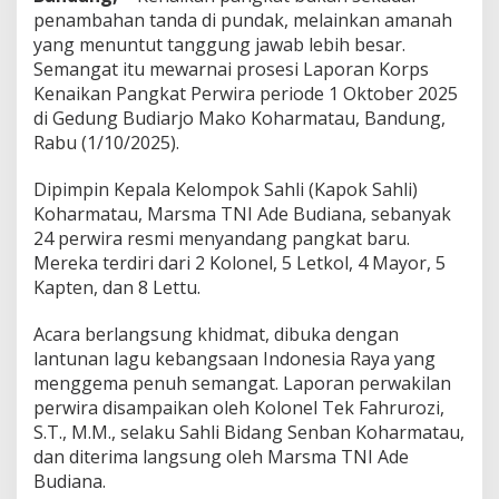
a
penambahan tanda di pundak, melainkan amanah
n
yang menuntut tanggung jawab lebih besar.
d
Semangat itu mewarnai prosesi Laporan Korps
a
n
Kenaikan Pangkat Perwira periode 1 Oktober 2025
g
di Gedung Budiarjo Mako Koharmatau, Bandung,
A
Rabu (1/10/2025).
m
a
Dipimpin Kepala Kelompok Sahli (Kapok Sahli)
n
a
Koharmatau, Marsma TNI Ade Budiana, sebanyak
h
24 perwira resmi menyandang pangkat baru.
B
Mereka terdiri dari 2 Kolonel, 5 Letkol, 4 Mayor, 5
a
Kapten, dan 8 Lettu.
r
u
Acara berlangsung khidmat, dibuka dengan
lantunan lagu kebangsaan Indonesia Raya yang
menggema penuh semangat. Laporan perwakilan
perwira disampaikan oleh Kolonel Tek Fahrurozi,
S.T., M.M., selaku Sahli Bidang Senban Koharmatau,
dan diterima langsung oleh Marsma TNI Ade
Budiana.