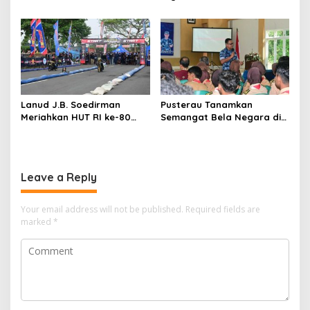
Rakyat dan Tentara
Pertahanan Udara di
Menyatu dalam Irama
Tradisi Korps Pati HUT ke-
Kebersamaan
79 Arhanud
Lanud J.B. Soedirman
Pusterau Tanamkan
Meriahkan HUT RI ke-80
Semangat Bela Negara di
dengan Merdeka Dragbike
Lanud J.B. Soedirman
Danlanud Cup 2025
Leave a Reply
Your email address will not be published.
Required fields are
marked
*