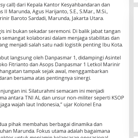
y call) dari Kepala Kantor Kesyahbandaran dan
II Marunda, Agus Harijanto, S.E., S.Mar., M.Si.,
rinir Baroto Sardadi, Marunda, Jakarta Utara.
is ini bukan sekadar seremoni. Di balik jabat tangan
 semangat kolaborasi dalam menjaga stabilitas dan
 menjadi salah satu nadi logistik penting Ibu Kota.
but langsung oleh Danpasmar 1, didampingi Asintel
oko Fitrianto dan Asops Danpasmar 1 Letkol Marinir
 Kehangatan tampak sejak awal, menggambarkan
aran bersama atas pentingnya sinergi.
jungan ini. Silaturahmi semacam ini menjadi
a antara TNI AL dan unsur non-militer seperti KSOP
ga wajah laut Indonesia,” ujar Kolonel Ena
dua pihak membahas berbagai dinamika dan
abuhan Marunda. Fokus utama adalah bagaimana
sektor untuk menjamin kelancaran operasional