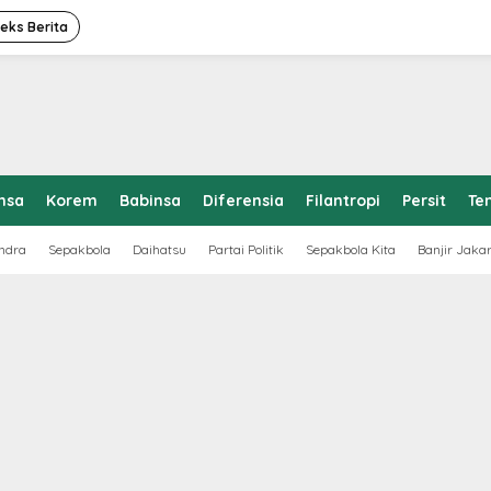
deks Berita
nsa
Korem
Babinsa
Diferensia
Filantropi
Persit
Te
ndra
Sepakbola
Daihatsu
Partai Politik
Sepakbola Kita
Banjir Jaka