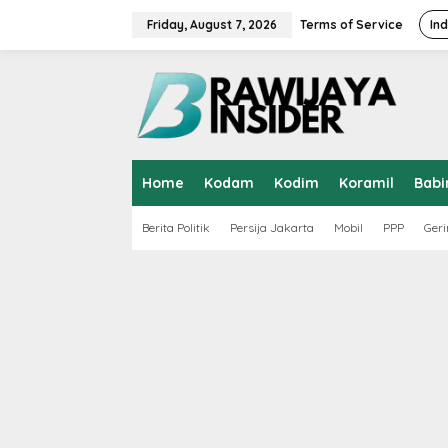
S
k
Friday, August 7, 2026
Terms of Service
In
i
p
t
o
c
o
n
t
Home
Kodam
Kodim
Koramil
Babi
e
n
t
Berita Politik
Persija Jakarta
Mobil
PPP
Geri