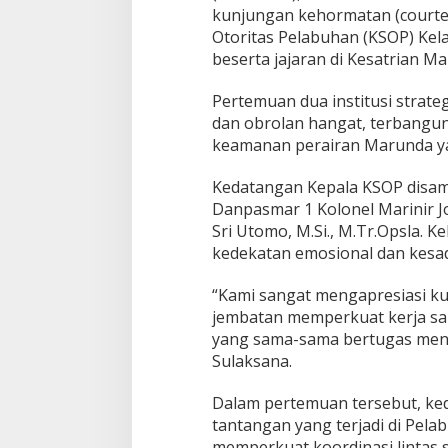
l
kunjungan kehormatan (courtes
a
Otoritas Pelabuhan (KSOP) Kelas 
K
beserta jajaran di Kesatrian Ma
S
O
P
Pertemuan dua institusi strateg
M
dan obrolan hangat, terbangun
a
keamanan perairan Marunda yang
r
u
n
Kedatangan Kepala KSOP disam
d
Danpasmar 1 Kolonel Marinir J
a
Sri Utomo, M.Si., M.Tr.Opsla.
kedekatan emosional dan kesad
“Kami sangat mengapresiasi kun
jembatan memperkuat kerja sam
yang sama-sama bertugas menja
Sulaksana.
Dalam pertemuan tersebut, ke
tantangan yang terjadi di Pel
memperkuat koordinasi lintas 