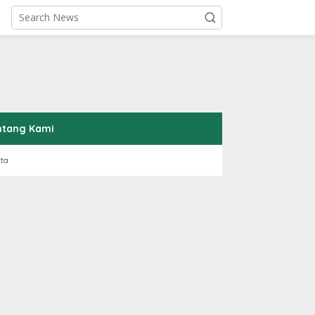
ntang Kami
rta