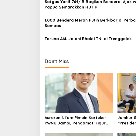
Satgas Yonif 764/IB Bagikan Bendera, Ajak 
g
Papua Semarakkan HUT RI
a
1.000 Bendera Merah Putih Berkibar di Perb
t
Sambas
i
Taruna AAL Jalani Bhakti TNI di Trenggalek
o
n
Don't Miss
Asrorun Ni’am Pimpin Karteker
Jumhur 
PWNU Jambi, Pengamat: Figur
“Presiden
Pemimpin Muda Visioner untuk
Abad Kedua NU