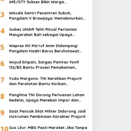
645/GTY Sukses Bikin Warga
Perbatasan Serahkan Senpi Rakitan
3
Wisuda Santri Pesantren Subuh,
Pangdam V Brawijaya: Memakmurkan
Masjid Itu Begini!
4
Gubes UNAIR Teliti Ritual Pertanian
Masyarakat Bali sebagai Upaya
Pelestarian Bahasa Daerah
5
Wapres KH Ma’ruf Amin Didampingi
Pangdam Hadiri Barus Bersholawat
untuk Indonesia
6
Wujud Empati, Satgas Pamtas Yonif
132/BS Bantu Prosesi Pemakaman
Warga
7
Yudo Margono: TNI Kerahkan Prajurit
dan Peralatan Bantu Korban
Kebakaran Depo Pertamina Plumpang
8
Panglima TNI Dorong Perluasan Lahan
Kedelai, Upaya Menekan Impor dan
Memperkuat Kemandirian Pangan
9
Saat Pencak Silat Militer Didorong Jadi
Instrumen Pembinaan Karakter Prajurit
10
Gus Lilur: MBG Pasti Meroket Jika Tanpa