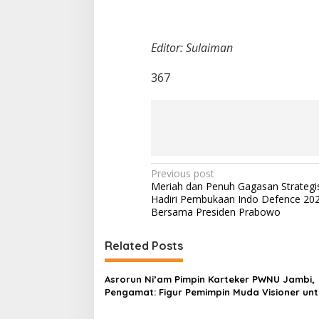
Editor: Sulaiman
367
P
Previous post
Meriah dan Penuh Gagasan Strateg
o
Hadiri Pembukaan Indo Defence 20
s
Bersama Presiden Prabowo
t
Related Posts
n
a
Asrorun Ni’am Pimpin Karteker PWNU Jambi,
v
Pengamat: Figur Pemimpin Muda Visioner unt
Abad Kedua NU
i